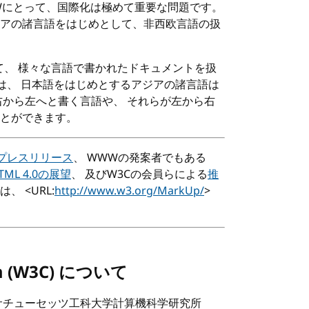
W
にとって、国際化は極めて重要な問題です。
ジアの諸言語をはじめとして、非西欧言語の扱
て、 様々な言語で書かれたドキュメントを扱
では、 日本語をはじめとするアジアの諸言語は
右から左へと書く言語や、 それらが左から右
とができます。
プレスリリース
、
WWW
の発案者でもある
TML
4.0の展望
、 及び
W3C
の会員らによる
推
、 <URL:
http://www.w3.org/MarkUp/
>
 (
W3C
) について
マサチューセッツ工科大学計算機科学研究所