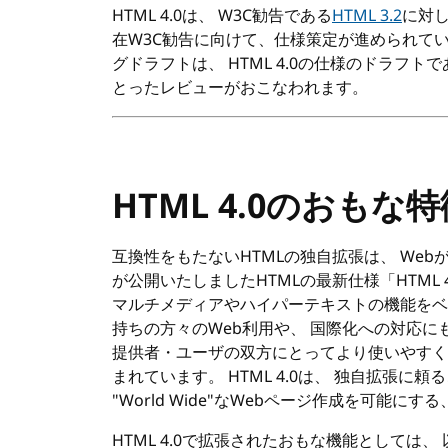
HTML
4.0は、
W3C
勧告である
HTML
3.2
に対
在
W3C
勧告に向けて、仕様策定が進められてい
グドラフトは、
HTML
4.0の仕様のドラフトで
とったレビューがおこなわれます。
HTML
4.0のおもな特
互換性をもたない
HTML
の独自拡張は、 Web
が公開いたしました
HTML
の最新仕様「
HTML
マルチメディアやハイパーテキストの機能をベ
持ちの方々のWeb利用や、 国際化への対応に
提供者・ユーザの双方にとってより使いやすく
まれています。
HTML
4.0は、 独自拡張に
"World Wide"なWebページ作成を可能に
HTML
4.0で拡張されたおもな機能としては、