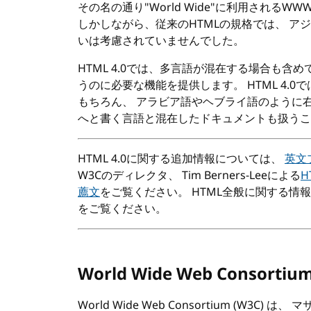
その名の通り"World Wide"に利用される
WW
しかしながら、従来の
HTML
の規格では、 ア
いは考慮されていませんでした。
HTML
4.0では、多言語が混在する場合も含め
うのに必要な機能を提供します。
HTML
4.0
もちろん、 アラビア語やヘブライ語のように
へと書く言語と混在したドキュメントも扱うこ
HTML
4.0に関する追加情報については、
英文
W3C
のディレクタ、 Tim Berners-Leeによる
H
薦文
をご覧ください。
HTML
全般に関する情報は
をご覧ください。
World Wide Web Consortium
World Wide Web Consortium (
W3C
) は、 