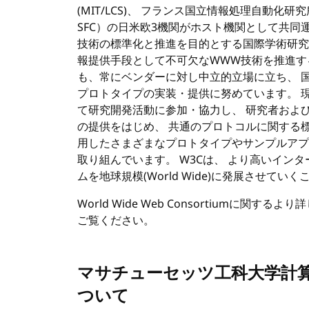
(
MIT/LCS
)、 フランス国立情報処理自動化研究所
SFC）の日米欧3機関がホスト機関として共同運営に当
技術の標準化と推進を目的とする国際学術研
報提供手段として不可欠な
WWW
技術を推進す
も、常にベンダーに対し中立的立場に立ち、 
プロトタイプの実装・提供に努めています。 現
て研究開発活動に参加・協力し、 研究者およ
の提供をはじめ、 共通のプロトコルに関する
用したさまざまなプロトタイプやサンプルアプ
取り組んでいます。
W3C
は、 より高いイン
ムを地球規模(World Wide)に発展させて
World Wide Web Consortiumに関するより
ご覧ください。
マサチューセッツ工科大学計算
ついて