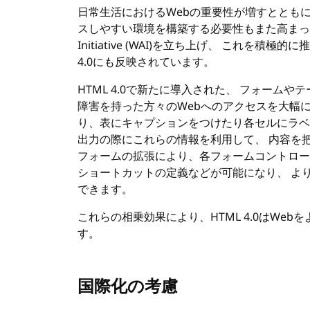
日常生活におけるWebの重要性が増すととも
スしやすい環境を構築する必要性もまた高ま
Initiative (
WAI
)を立ち上げ、 これを積極的に
4.0にも反映されています。
HTML
4.0で新たに導入された、 フォームや
障害を持った方々の
Web
へのアクセスを大幅に
り、表にキャプションをつけたり各セルにラベ
出力の際にこれらの情報を利用して、 内容を
フォームの拡張により、各フォームコントロー
ショートカットの定義などが可能になり、 よ
できます。
これらの相乗効果により、
HTML
4.0はWe
す。
国際化の考慮