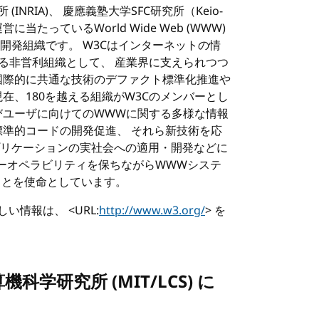
 (
INRIA
)、 慶應義塾大学
SFC
研究所（Keio-
たっているWorld Wide Web (
WWW
)
究開発組織です。
W3C
はインターネットの情
る非営利組織として、 産業界に支えられつつ
国際的に共通な技術のデファクト標準化推進や
在、180を越える組織が
W3C
のメンバーとし
びユーザに向けての
WWW
に関する多様な情報
標準的コードの開発促進、 それら新技術を応
リケーションの実社会への適用・開発などに
ターオペラビリティを保ちながら
WWW
システ
いくことを使命としています。
詳しい情報は、 <URL:
http://www.w3.org/
> を
機科学研究所 (
MIT/LCS
) に