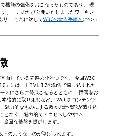
して機能の強化をおこなったものであり、 現
ます。 このたび公開いたしましたワーキン
あり、 これに対して
W3C
の勧告手続き
にのっ
徴
が直面している問題のひとつです。 今回
W3C
4.0」には、
HTML
3.2の勧告で盛り込まれた
ースにさらに発展させるとともに、 障害をお
も本格的に取り組むなど、 Webをコンテンツ
、魅力的なものにする数々の新機能が盛り込
頼ることなく、魅力的でアクセスしやすい、
する、 強固な基盤を提供します。
 以下のようなものが挙げられます。