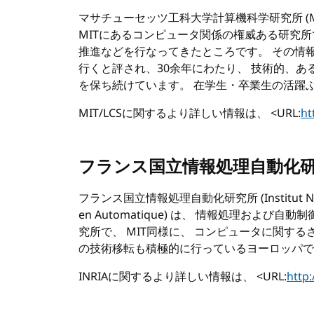
マサチューセッツ工科大学計算機科学研究所 (
MIT
にあるコンピュータ関係の権威ある研究所で、 
推進などを行なってきたところです。 その情
行くと評され、30余年にわたり、 技術的、
を保ち続けています。 在学生・卒業生の活躍
MIT/LCS
に関するより詳しい情報は、 <URL:
ht
フランス国立情報処理自動化研究
フランス国立情報処理自動化研究所 (Institut National
en Automatique) は、 情報処理およ
究所で、
MIT
同様に、 コンピュータに関する
の技術移転も積極的に行っているヨーロッパで
INRIA
に関するより詳しい情報は、 <URL:
http: