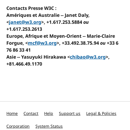
Contacts Presse W3C :
Amériques et Australie
-- Janet Daly,
<
janet@w3.org
>, +1.617.253.5884
ou
+1.617.253.2613
Europe, Afrique et Moyen-Orient
-- Marie-Claire
Forgue, <
mcf@w3.org
>, +33.492.38.75.94
ou
+33 6
76 86 33 41
Asie
-- Yasuyuki Hirakawa <
chibao@w3.org
>,
+81.466.49.1170
Home
Contact
Help
Support us
Legal & Policies
Corporation
System Status