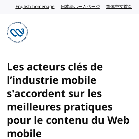
Skip to content
English homepage
English website
日本語ホームページ
Japanese website
简体中文首页
Chi
Visit the W3C homepage
Les acteurs clés de
l’industrie mobile
s'accordent sur les
meilleures pratiques
pour le contenu du Web
mobile