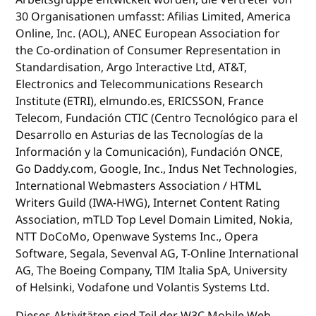
30 Organisationen umfasst: Afilias Limited, America
Online, Inc. (AOL), ANEC European Association for
the Co-ordination of Consumer Representation in
Standardisation, Argo Interactive Ltd, AT&T,
Electronics and Telecommunications Research
Institute (ETRI), elmundo.es, ERICSSON, France
Telecom, Fundación CTIC (Centro Tecnológico para el
Desarrollo en Asturias de las Tecnologías de la
Información y la Comunicación), Fundación ONCE,
Go Daddy.com, Google, Inc., Indus Net Technologies,
International Webmasters Association / HTML
Writers Guild (IWA-HWG), Internet Content Rating
Association, mTLD Top Level Domain Limited, Nokia,
NTT DoCoMo, Openwave Systems Inc., Opera
Software, Segala, Sevenval AG, T-Online International
AG, The Boeing Company, TIM Italia SpA, University
of Helsinki, Vodafone und Volantis Systems Ltd.
Dieses Aktivitäten sind Teil der W3C Mobile Web