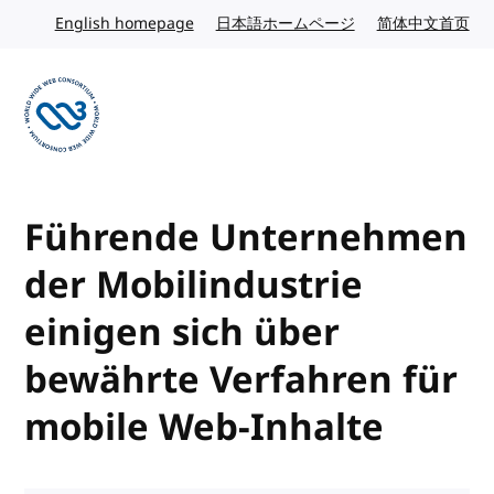
Skip to content
English homepage
English website
日本語ホームページ
Japanese website
简体中文首页
Chi
Visit the W3C homepage
Führende Unternehmen
der Mobilindustrie
einigen sich über
bewährte Verfahren für
mobile Web-Inhalte