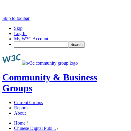
Skip to toolbar
Skip
Log In
My W3C Account
Search
Community & Business
Groups
Current Groups
Reports
About
Home
/
Chinese Digital Publ...
/