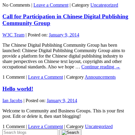
No Comments |
Leave a Comment
|
Category
Uncategorized
Call for Participation in Chinese Digital Publishing
Community Group
W3C Team
|
Posted on:
January 9, 2014
The Chinese Digital Publishing Community Group has been
launched: Chinese Digital Publishing Community Group aims to
provide a platform for the Chinese digital publishing industry to
share perspectives on Chinese text layout, copyrights and other
occupational standards. Also we hope …
Continue reading
→
1 Comment |
Leave a Comment
|
Category
Announcements
Hello world!
Ian Jacobs
|
Posted on:
January 9, 2014
Welcome to Community and Business Groups. This is your first
post. Edit or delete it, then start blogging!
1 Comment |
Leave a Comment
|
Category
Uncategorized