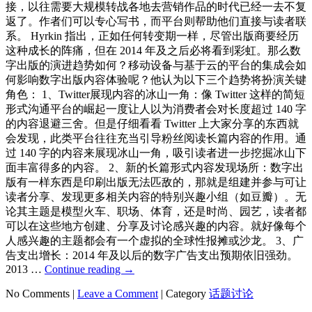
接，以往需要大规模转战各地去营销作品的时代已经一去不复
返了。作者们可以专心写书，而平台则帮助他们直接与读者联
系。 Hyrkin 指出，正如任何转变期一样，尽管出版商要经历
这种成长的阵痛，但在 2014 年及之后必将看到彩虹。那么数
字出版的演进趋势如何？移动设备与基于云的平台的集成会如
何影响数字出版内容体验呢？他认为以下三个趋势将扮演关键
角色： 1、Twitter展现内容的冰山一角：像 Twitter 这样的简短
形式沟通平台的崛起一度让人以为消费者会对长度超过 140 字
的内容退避三舍。但是仔细看看 Twitter 上大家分享的东西就
会发现，此类平台往往充当引导粉丝阅读长篇内容的作用。通
过 140 字的内容来展现冰山一角，吸引读者进一步挖掘冰山下
面丰富得多的内容。 2、新的长篇形式内容发现场所：数字出
版有一样东西是印刷出版无法匹敌的，那就是组建并参与可让
读者分享、发现更多相关内容的特别兴趣小组（如豆瓣）。无
论其主题是模型火车、职场、体育，还是时尚、园艺，读者都
可以在这些地方创建、分享及讨论感兴趣的内容。就好像每个
人感兴趣的主题都会有一个虚拟的全球性报摊或沙龙。 3、广
告支出增长：2014 年及以后的数字广告支出预期依旧强劲。
2013 …
Continue reading
→
No Comments |
Leave a Comment
|
Category
话题讨论