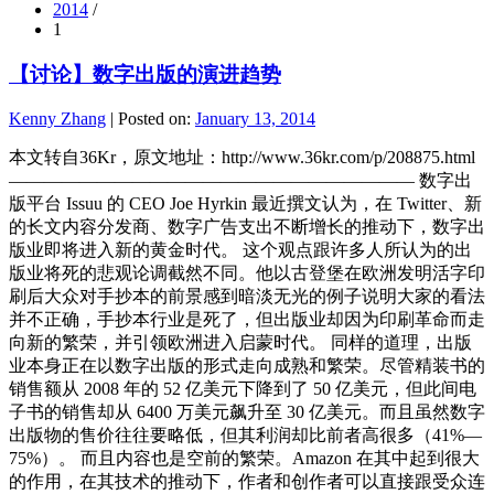
2014
/
1
【讨论】数字出版的演进趋势
Kenny Zhang
|
Posted on:
January 13, 2014
本文转自36Kr，原文地址：http://www.36kr.com/p/208875.html
——————————————————————— 数字出
版平台 Issuu 的 CEO Joe Hyrkin 最近撰文认为，在 Twitter、新
的长文内容分发商、数字广告支出不断增长的推动下，数字出
版业即将进入新的黄金时代。 这个观点跟许多人所认为的出
版业将死的悲观论调截然不同。他以古登堡在欧洲发明活字印
刷后大众对手抄本的前景感到暗淡无光的例子说明大家的看法
并不正确，手抄本行业是死了，但出版业却因为印刷革命而走
向新的繁荣，并引领欧洲进入启蒙时代。 同样的道理，出版
业本身正在以数字出版的形式走向成熟和繁荣。尽管精装书的
销售额从 2008 年的 52 亿美元下降到了 50 亿美元，但此间电
子书的销售却从 6400 万美元飙升至 30 亿美元。而且虽然数字
出版物的售价往往要略低，但其利润却比前者高很多（41%—
75%）。 而且内容也是空前的繁荣。Amazon 在其中起到很大
的作用，在其技术的推动下，作者和创作者可以直接跟受众连