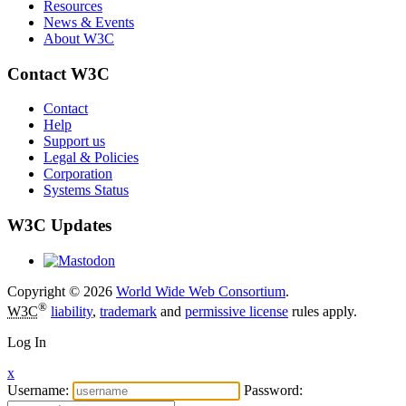
Resources
News & Events
About W3C
Contact W3C
Contact
Help
Support us
Legal & Policies
Corporation
Systems Status
W3C Updates
Copyright © 2026
World Wide Web Consortium
.
®
W3C
liability
,
trademark
and
permissive license
rules apply.
Log In
x
Username:
Password: