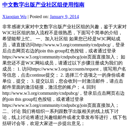
中文数字出版产业社区组使用指南
Xiaoqian Wu
|
Posted on:
January 9, 2014
非常感谢大家对中文数字出版产业社区组的兴趣，鉴于大家对
W3C社区组的加入流程不是很熟悉，下面写个简单的介绍，
希望能帮上忙。 一、加入社区组 如果您已经是W3C网站成
员，请直接访问http://www.w3.org/community/cndpubcg/，登录
后点击网页右边的join this group红色按钮，或者通过登录
https://www.w3.org/community/cndpubcg/join页面直接加入； 如
果您还不是W3C网站成员，请通过以下步骤注册成为我们的
成员： 1. 访问https://www.w3.org/accounts/request，填写用户名
等信息，点击continue提交； 2. 选择三个选项之一的身份或者
单位，提交； 3. 提交以后，您会收到一封激活邮件，请点击
邮件里面的激活链接，激活您的账户； 4. 回到
http://www.w3.org/community/cndpubcg/，登录后点击网页右边
的join this group红色按钮，或者通过登录
https://www.w3.org/community/cndpubcg/join页面直接加入；
二、讨论 我们将组织一系列跟数字出版相关的线上线下讨
论，线上讨论将通过兴趣组邮件或者文章发布等进行，线下包
括研讨会等，欢迎大家进一步提出意见；