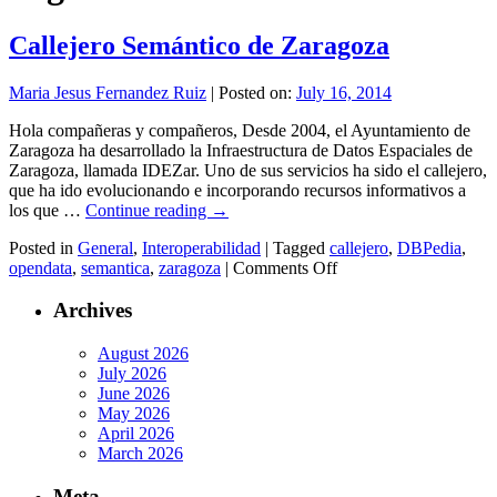
Callejero Semántico de Zaragoza
Maria Jesus Fernandez Ruiz
|
Posted on:
July 16, 2014
Hola compañeras y compañeros, Desde 2004, el Ayuntamiento de
Zaragoza ha desarrollado la Infraestructura de Datos Espaciales de
Zaragoza, llamada IDEZar. Uno de sus servicios ha sido el callejero,
que ha ido evolucionando e incorporando recursos informativos a
los que …
Continue reading
→
Posted in
General
,
Interoperabilidad
|
Tagged
callejero
,
DBPedia
,
on
opendata
,
semantica
,
zaragoza
|
Comments Off
Callejero
Semántico
Archives
de
Zaragoza
August 2026
July 2026
June 2026
May 2026
April 2026
March 2026
Meta