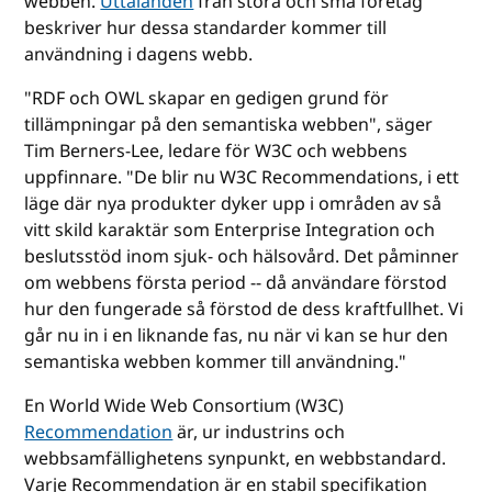
webben.
Uttalanden
från stora och små företag
beskriver hur dessa standarder kommer till
användning i dagens webb.
"RDF och OWL skapar en gedigen grund för
tillämpningar på den semantiska webben", säger
Tim Berners-Lee, ledare för W3C och webbens
uppfinnare. "De blir nu W3C Recommendations, i ett
läge där nya produkter dyker upp i områden av så
vitt skild karaktär som Enterprise Integration och
beslutsstöd inom sjuk- och hälsovård. Det påminner
om webbens första period -- då användare förstod
hur den fungerade så förstod de dess kraftfullhet. Vi
går nu in i en liknande fas, nu när vi kan se hur den
semantiska webben kommer till användning."
En World Wide Web Consortium (W3C)
Recommendation
är, ur industrins och
webbsamfällighetens synpunkt, en webbstandard.
Varje Recommendation är en stabil specifikation