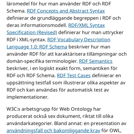
läromedel för hur man använder RDF och RDF
Schema.
RDF Concepts and Abstract Syntax
definierar de grundläggande begreppen i RDF och
deras informationsmodell.
RDF/XML Syntax
Specification (Revised)
definierar hur man uttrycker
RDF i XML-syntax.
RDF Vocabulary Description
Language 1.0: RDF Schema
beskriver hur man
använder RDF för att karaktärisera tillämpningar och
domän-specifika terminologier.
RDF Semantics
beskriver, i en logiskt exakt form, semantiken för
RDF och RDF Schema.
RDF Test Cases
definierar en
uppsättning testfall som illustrerar olika aspekter av
RDF och kan användas för automatisk test av
implementationer.
W3C:s arbetsgrupp för Web Ontology har
producerat också sex dokument, riktat till olika
användarkategorier. Bland annat: en presentation av
användningsfall och bakomliggande krav
för OWL,