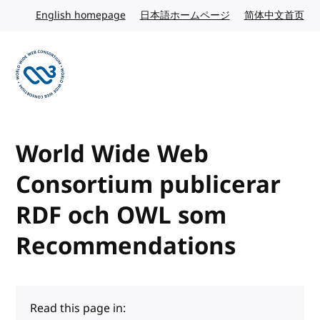
Skip to content
English homepage
English website
日本語ホームページ
Japanese website
简体中文首页
Chi
Visit the W3C homepage
World Wide Web
Consortium publicerar
RDF och OWL som
Recommendations
Read this page in: