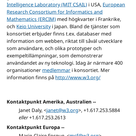
Intelligence Laboratory (MIT CSAIL)
i USA,
European
Research Consortium for Informatics and
Mathematics (ERCIM)
med högkvarter i Frankrike,
och
Keio University
i Japan. Bland de tjänster som
konsortiet erbjuder finns t.ex. databaser med
information om webben, riktat till såväl utvecklare
som användare, och olika prototyper och
exempeltillämpningar, som demonstrerar
användandet av ny teknologi. Idag är närmare 400
organisationer
medlemmar
i konsortiet. Mer
information finns på
http://www.w3.org/
Kontaktpunkt Amerika, Australien --
Janet Daly, <
janet@w3.org
>, +1.617.253.5884
eller
+1.617.253.2613
Kontaktpunkt Europa --
Marie-Claire Forgue, <
mcf@w3.org
>,