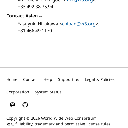
+33.492.38.75.94
Contact Asien --
Yasuyuki Hirakawa <
chibao@w3.org
>,
+81.466.49.1170
Home
Contact
Help
Support us
Legal & Policies
Corporation
System Status
W3C on Mastodon
W3C on GitHub
Copyright © 2026
World Wide Web Consortium
.
®
W3C
liability
,
trademark
and
permissive license
rules