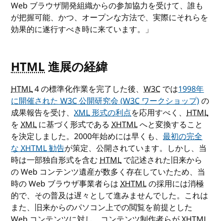
Web ブラウザ開発組織からの参加協力を受けて、誰も
が把握可能、かつ、オープンな方法で、実際にそれらを
効果的に遂行すべき時に来ています。」
HTML
進展の経緯
HTML
4 の標準化作業を完了した後、
W3C
では
1998年
に開催された
W3C
公開研究会 (
W3C
ワークショップ)
の
成果報告を受け、
XML
形式の利点
を応用すべく、
HTML
を
XML
に基づく形式である
XHTML
へと変換すること
を決定しました。2000年始めには早くも、
最初の完全
な
XHTML
勧告
が策定、公開されています。しかし、当
時は一部独自形式を含む
HTML
で記述された旧来から
の Web コンテンツ遺産が数多く存在していたため、当
時の Web ブラウザ事業者らは
XHTML
の採用には消極
的で、その普及は遅々として進みませんでした。これは
また、旧来からのパソコン上での閲覧を前提とした
Web コンテンツに対し、コンテンツ制作者らが
XHTML