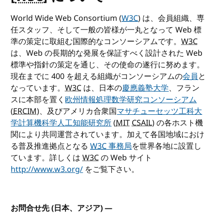
World Wide Web Consortium (
W3C
) は、会員組織、専
任スタッフ、そして一般の皆様が一丸となって Web 標
準の策定に取組む国際的なコンソーシアムです。
W3C
は、Web の長期的な発展を保証すべく設計された Web
標準や指針の策定を通じ、その使命の遂行に努めます。
現在までに 400 を超える組織がコンソーシアムの
会員
と
なっています。
W3C
は、日本の
慶應義塾大学
、フラン
スに本部を置く
欧州情報処理数学研究コンソーシアム
(
ERCIM
)、及びアメリカ合衆国
マサチューセッツ工科大
学計算機科学人工知能研究所
(
MIT
CSAIL
) の各ホスト機
関により共同運営されています。加えて各国地域におけ
る普及推進拠点となる
W3C
事務局
を世界各地に設置し
ています。詳しくは
W3C
の Web サイト
http://www.w3.org/
をご覧下さい。
お問合せ先 (日本、アジア)
—