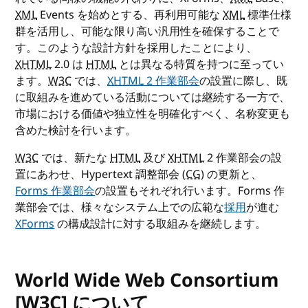
XML
Events を始めとする、再利用可能な
XML
標準仕様
群を活用し、可能な限り高い汎用性を確保することで
す。このような設計方針を採用したことにより、
XHTML
2.0 は
HTML
とは異なる特質を持つに至ってい
ます。
W3C
では、
XHTML
2 作業部会
の設置に際し、既
に取組みを進めている活動については継続する一方で、
市場における価値や独立性を明確化すべく、名称変更も
含めた検討を行います。
W3C
では、新たな
HTML
及び
XHTML
2 作業部会の設
置にあわせ、Hypertext 調整部会 (
CG
) の更新と、
Forms 作業部会
の設置もそれぞれ行います。Forms 作
業部会では、様々なシステム上での広範な
採用
が進む
XForms
の構成設計に対する取組みを継続します。
World Wide Web Consortium
[
W3C
] について