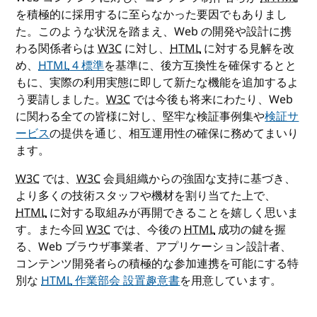
を積極的に採用するに至らなかった要因でもありまし
た。このような状況を踏まえ、Web の開発や設計に携
わる関係者らは
W3C
に対し、
HTML
に対する見解を改
め、
HTML
4 標準
を基準に、後方互換性を確保するとと
もに、実際の利用実態に即して新たな機能を追加するよ
う要請しました。
W3C
では今後も将来にわたり、Web
に関わる全ての皆様に対し、堅牢な検証事例集や
検証サ
ービス
の提供を通じ、相互運用性の確保に務めてまいり
ます。
W3C
では、
W3C
会員組織からの強固な支持に基づき、
より多くの技術スタッフや機材を割り当てた上で、
HTML
に対する取組みが再開できることを嬉しく思いま
す。また今回
W3C
では、今後の
HTML
成功の鍵を握
る、Web ブラウザ事業者、アプリケーション設計者、
コンテンツ開発者らの積極的な参加連携を可能にする特
別な
HTML
作業部会 設置趣意書
を用意しています。