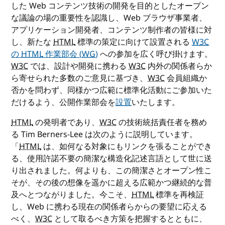
した Web コンテンツ技術の開発を目的としたオープン
な議論の場の重要性を認識し、Web ブラウザ事業者、
アプリケーション開発者、コンテンツ制作者の皆様に対
し、新たな
HTML
標準の策定に向けて設置される
W3C
の
HTML
作業部会 (
WG
)
への参加を広く呼び掛けます。
W3C
では、設計や開発に携わる
W3C
内外の関係者らか
ら寄せられた多数のご意見に基づき、
W3C
会員組織か
否かを問わず、同様かつ広範に標準化活動にご参加いた
だけるよう、公開作業部会を
設置
いたします。
HTML
の発明者であり、
W3C
の技術統括責任者を務め
る Tim Berners-Lee は次のように説明しています。
「
HTML
は、如何なる対象にもリンクを張ることができ
る、使用許諾不要の簡潔な構造化記述言語として世に送
り出されました。何よりも、この簡潔さとオープン性こ
そが、その後の想像を遥かに超える広範かつ継続的な普
及へとつながりました。今こそ、
HTML
標準を再検証
し、Web に携わる現在の関係者らからの要望に応える
べく、
W3C
として取るべき方策を把握するとともに、