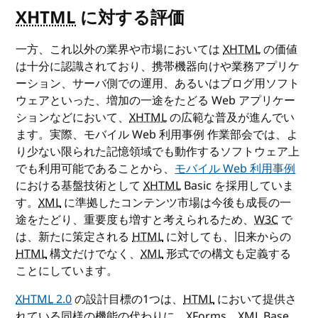
XHTML
に対する評価
一方、これ以外の業界や市場においては
XHTML
の価値
は十分に認識されており、携帯機器向けや業務アプリケ
ーション、サーバ側での運用、あるいはブログ用ソフト
ウェアといった、増加の一途をたどる Web アプリケー
ションなどにおいて、
XHTML
の広範な普及が進んでい
ます。実際、モバイル Web 利用事例 作業部会では、よ
り少ない限られた記憶領域でも動作するソフトウェア上
でも利用可能であることから、
モバイル Web 利用事例
における基盤技術として
XHTML
Basic を採用していま
す。
XML
に準拠したコンテンツ市場は今後も成長の一
途をたどり、重要度も増すと考えられるため、
W3C
で
は、新たに策定される
HTML
に対しても、旧来からの
HTML
構文だけでなく、
XML
形式での構文も定義する
ことにしています。
XHTML
2.0
の設計目標の1つは、
HTML
において提供さ
れている同様の機能の代わりに、XForms、
XML
Base、