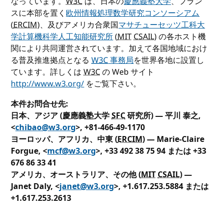
なっています。
W3C
は、日本の
慶應義塾大学
、フラン
スに本部を置く
欧州情報処理数学研究コンソーシアム
(
ERCIM
)、及びアメリカ合衆国
マサチューセッツ工科大
学計算機科学人工知能研究所
(
MIT
CSAIL
) の各ホスト機
関により共同運営されています。加えて各国地域におけ
る普及推進拠点となる
W3C
事務局
を世界各地に設置し
ています。詳しくは
W3C
の Web サイト
http://www.w3.org/
をご覧下さい。
本件お問合せ先:
日本、アジア
(慶應義塾大学
SFC
研究所) — 平川 泰之,
<
chibao@w3.org
>, +81-466-49-1170
ヨーロッパ、アフリカ、中東
(
ERCIM
) — Marie-Claire
Forgue, <
mcf@w3.org
>, +33 492 38 75 94 または +33
676 86 33 41
アメリカ、オーストラリア、その他
(
MIT
CSAIL
) —
Janet Daly, <
janet@w3.org
>, +1.617.253.5884 または
+1.617.253.2613