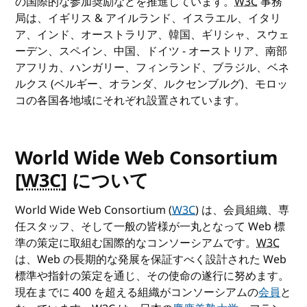
の国際的な参加奨励などを推進しています。
W3C
事務
局は、イギリス & アイルランド、イスラエル、イタリ
ア、インド、オーストラリア、韓国、ギリシャ、スウェ
ーデン、スペイン、中国、ドイツ - オーストリア、南部
アフリカ、ハンガリー、フィンランド、ブラジル、ベネ
ルクス (ベルギー、オランダ、ルクセンブルグ)、モロッ
コの各国各地域にそれぞれ設置されています。
World Wide Web Consortium
[
W3C
] について
World Wide Web Consortium (
W3C
) は、会員組織、専
任スタッフ、そして一般の皆様が一丸となって Web 標
準の策定に取組む国際的なコンソーシアムです。
W3C
は、Web の長期的な発展を保証すべく設計された Web
標準や指針の策定を通じ、その使命の遂行に努めます。
現在までに 400 を超える組織がコンソーシアムの
会員
と