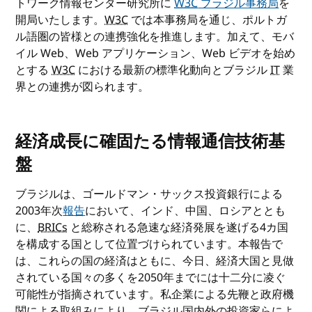
トワーク情報センター研究所に
W3C
ブラジル事務局
を
開局いたします。
W3C
では本事務局を通じ、ポルトガ
ル語圏の皆様との連携強化を推進します。加えて、モバ
イル Web、Web アプリケーション、Web ビデオを始め
とする
W3C
における最新の標準化動向とブラジル
IT
業
界との連携が図られます。
経済成長に確固たる情報通信技術基
盤
ブラジルは、ゴールドマン・サックス投資銀行による
2003年次
報告
において、インド、中国、ロシアととも
に、
BRICs
と総称される急速な経済発展を遂げる4カ国
を構成する国として位置づけられています。本報告で
は、これらの国の経済はともに、今日、経済大国と見做
されている国々の多くを2050年までには十二分に凌ぐ
可能性が指摘されています。私企業による先鞭と政府機
関による取組みにより、ブラジル国内外の投資家らによ