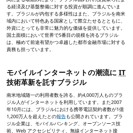
る経済及び基盤整備に対する投資が順調に進んでいま
す。ブラジルが内包する多様性はまた、ブラジルを南米
域内において特色ある国家として際立たせるとともに、
外資にとっても非常に魅力的な価値を提供しています。
国土面積において世界で5番目の規模を誇るブラジル
は、極めて前途有望かつ卓越した都市金融市場に対する
責務も担っています。
モバイルインターネットの潮流に
IT
技術革新を託すブラジル
南米地域随一の利用者数を誇る、約4,000万人ものブラ
ジル人がインターネットを利用しています。また2007
年10月には、ブラジルにおける携帯電話契約者数が1億
1,200万人を超えたとの
報告
も公開されています。ブラ
ジル企業は、モバイルバンキング、オープンソース技
術、Web アクセシビリティ、無線インターネット接