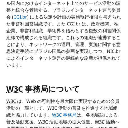
ル国内におけるインターネット上でのサービス活動の調
整と統合を管轄する、ブラジルインターネット運営委員
会 (
CGI.br
) による決定や計画の実施執行権限を与えられ
た非営利国営組織です。また CGI.br は、政府機関、私
企業、非営利組織、学術界を始めとする複数の利害関係
組織で構成される組織です。これらの組織が連携するこ
とにより、ネットワークの運用、管理、実施に関する意
思決定手続にブラジル国民の参画を実現しつつ、NIC.br
によるインターネット運営の継続的な刷新が担保されて
います。
W3C
事務局について
W3C
は、Web の可能性を最大限に実現するための会員
活動の一環として、
W3C
活動の普及を推進する地域組
織と協力しています。
W3C
事務局
は、各地域語による
普及活動支援、
W3C
活動地域の拡大促進、
W3C
活動へ