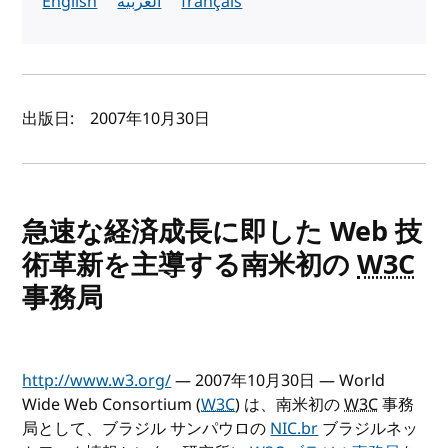
English
العربية
français
著者と公開日
出版日:
2007年10月30日
急速な経済成長に即した Web 技
術革新を主導する南米初の
W3C
事務局
http://www.w3.org/
— 2007年10月30日 — World
Wide Web Consortium (
W3C
) は、南米初の
W3C
事務
局として、ブラジル サンパウロの
NIC.br
ブラジルネッ