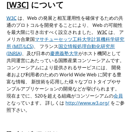
[
W3C
] について
W3C
は、Web の発展と相互運用性を確保するための共
通のプロトコルを開発することにより、 Web の可能性
を最大限に引き出すべく設立されました。
W3C
は、 ア
メリカ合衆国
マサチューセッツ工科大学計算機科学研究
所 (
MIT
/
LCS
)
、 フランス
国立情報処理自動化研究所
(
INRIA
)
、及び日本の
慶應義塾大学
がホスト機関として
共同運営にあたっている国際産業コンソーシアムです。
コンソーシアムにより提供されるサービスには、 開発
者および利用者のための World Wide Web に関する豊
富な情報、 新技術を応用した様々なプロトタイプやサ
ンプルアプリケーションの開発などが挙げられます。
現在までに、520を超える組織がコンソーシアムの
会員
となっています。 詳しくは
http://www.w3.org/
をご参
照下さい。