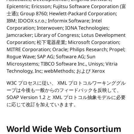
Epicentric; Ericsson; Fujitsu Software Corporation (富
士通); Group 8760; Hewlett-Packard Corporation;
IBM; IDOOX s.r.o.; Informix Software; Intel
Corporation; Interwoven; IONA Technologies;
Jamcracker; Library of Congress; Lotus Development
Corporation; 松下電器産業; Microsoft Corporation;
MITRE Corporation; Oracle; Philips Research; Propel;
Rogue Wave; SAP AG; Software AG; Sun
Microsystems; TIBCO Software Inc., Unisys; Vitria
Technology, Inc; webMethods; および Xerox
W3C プロセスに従い、 XML プロトコルワーキンググル
ープは今後も一般からのフィードバックを反映して、
SOAP Version 1.2 と XML プロトコル抽象モデルに必要
に応じて改訂を加えていきます。
World Wide Web Consortium