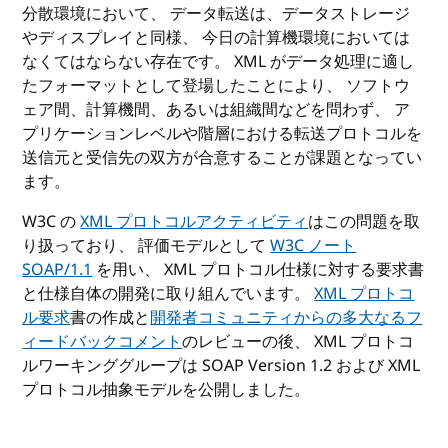
分散環境において、 データ転送は、データストレージ
やディスプレイと同様、 今日の計算機環境においては
なくてはならない存在です。 XML がデータ処理に適し
たフォーマットとして登場したことにより、 ソフトウ
ェア間、計算機間、あるいは組織間などを問わず、 ア
プリケーションレベルや階層における転送プロトコルを
送信元と受信先の双方が合意することが課題となってい
ます。
W3C の
XML プロトコルアクティビティ
はこの問題を取
り扱っており、 評価モデルとして
W3C ノート
SOAP/1.1
を用い、 XML プロトコル仕様に対する要求書
と仕様自体の開発に取り組んでいます。
XML プロトコ
ル要求
書の作成と
開発者コミュニティからの多大なるフ
ィードバックコメント
のレビューの後、 XML プロトコ
ルワーキンググループは SOAP Version 1.2 および XML
プロトコル抽象モデルを公開しました。