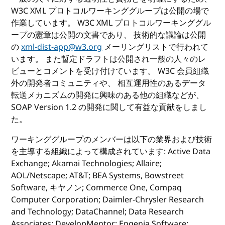
W3C XML プロトコルワーキンググループは公開の場で
作業しています。 W3C XML プロトコルワーキンググル
ープの憲章は公開の文書であり、 技術的な議論は公開
の
xml-dist-app@w3.org
メーリングリストで行われて
います。 また暫定ドラフトは公開され一般の人々のレ
ビューとコメントを受け付けています。 W3C 会員組織
外の開発者コミュニティや、 相互運用性のあるデータ
転送メカニズムの開発に興味のある他の組織などが、
SOAP Version 1.2 の開発に関して有益な貢献をしまし
た。
ワーキンググループのメンバーは以下の業界および技術
を主導する組織によって構成されています: Active Data
Exchange; Akamai Technologies; Allaire;
AOL/Netscape; AT&T; BEA Systems, Bowstreet
Software, キヤノン; Commerce One, Compaq
Computer Corporation; Daimler-Chrysler Research
and Technology; DataChannel; Data Research
Associates; DevelopMentor; Engenia Software;