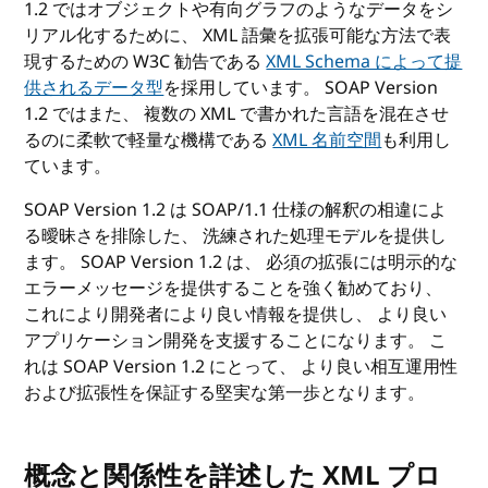
1.2 ではオブジェクトや有向グラフのようなデータをシ
リアル化するために、 XML 語彙を拡張可能な方法で表
現するための W3C 勧告である
XML Schema によって提
供されるデータ型
を採用しています。 SOAP Version
1.2 ではまた、 複数の XML で書かれた言語を混在させ
るのに柔軟で軽量な機構である
XML 名前空間
も利用し
ています。
SOAP Version 1.2 は SOAP/1.1 仕様の解釈の相違によ
る曖昧さを排除した、 洗練された処理モデルを提供し
ます。 SOAP Version 1.2 は、 必須の拡張には明示的な
エラーメッセージを提供することを強く勧めており、
これにより開発者により良い情報を提供し、 より良い
アプリケーション開発を支援することになります。 こ
れは SOAP Version 1.2 にとって、 より良い相互運用性
および拡張性を保証する堅実な第一歩となります。
概念と関係性を詳述した XML プロ