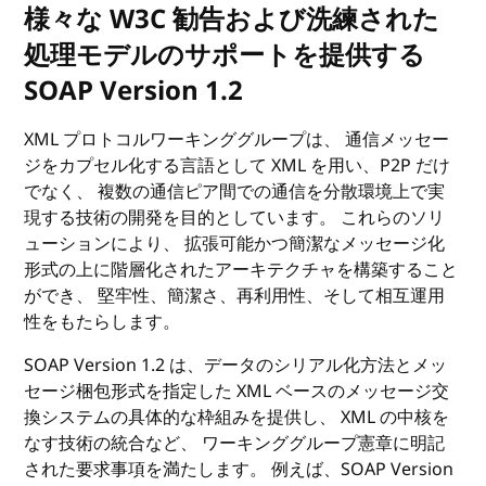
様々な W3C 勧告および洗練された
処理モデルのサポートを提供する
SOAP Version 1.2
XML プロトコルワーキンググループは、 通信メッセー
ジをカプセル化する言語として XML を用い、P2P だけ
でなく、 複数の通信ピア間での通信を分散環境上で実
現する技術の開発を目的としています。 これらのソリ
ューションにより、 拡張可能かつ簡潔なメッセージ化
形式の上に階層化されたアーキテクチャを構築すること
ができ、 堅牢性、簡潔さ、再利用性、そして相互運用
性をもたらします。
SOAP Version 1.2 は、データのシリアル化方法とメッ
セージ梱包形式を指定した XML ベースのメッセージ交
換システムの具体的な枠組みを提供し、 XML の中核を
なす技術の統合など、 ワーキンググループ憲章に明記
された要求事項を満たします。 例えば、SOAP Version