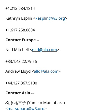
+1.212.684.1814
Kathryn Esplin <
kesplin@w3.org
>
+1.617.258.0604
Contact Europe --
Ned Mitchell <
ned@ala.com
>
+33.1.43.22.79.56
Andrew Lloyd <
allo@ala.com
>
+44.127.367.5100
Contact Asia --
松原 祐三子 (Yumiko Matsubara)
<
matsubara@w3.org
>