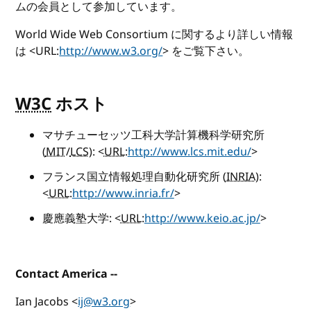
ムの会員として参加しています。
World Wide Web Consortium に関するより詳しい情報
は <URL:
http://www.w3.org/
> をご覧下さい。
W3C
ホスト
マサチューセッツ工科大学計算機科学研究所
(
MIT
/
LCS
): <
URL
:
http://www.lcs.mit.edu/
>
フランス国立情報処理自動化研究所 (
INRIA
):
<
URL
:
http://www.inria.fr/
>
慶應義塾大学: <
URL
:
http://www.keio.ac.jp/
>
Contact America --
Ian Jacobs <
ij@w3.org
>