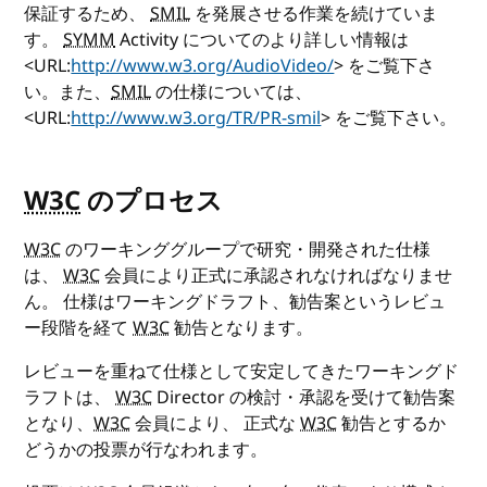
保証するため、
SMIL
を発展させる作業を続けていま
す。
SYMM
Activity についてのより詳しい情報は
<URL:
http://www.w3.org/AudioVideo/
> をご覧下さ
い。また、
SMIL
の仕様については、
<URL:
http://www.w3.org/TR/PR-smil
> をご覧下さい。
W3C
のプロセス
W3C
のワーキンググループで研究・開発された仕様
は、
W3C
会員により正式に承認されなければなりませ
ん。 仕様はワーキングドラフト、勧告案というレビュ
ー段階を経て
W3C
勧告となります。
レビューを重ねて仕様として安定してきたワーキングド
ラフトは、
W3C
Director の検討・承認を受けて勧告案
となり、
W3C
会員により、 正式な
W3C
勧告とするか
どうかの投票が行なわれます。