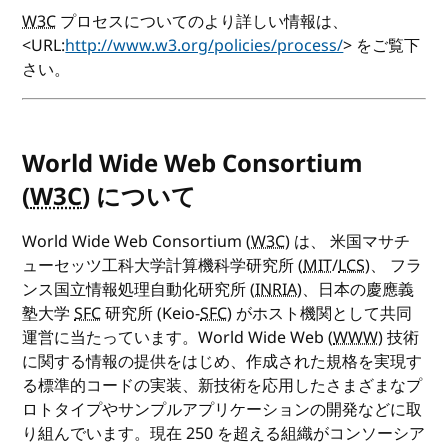
W3C
プロセスについてのより詳しい情報は、
<URL:
http://www.w3.org/policies/process/
> をご覧下
さい。
World Wide Web Consortium
(
W3C
) について
World Wide Web Consortium (
W3C
) は、 米国マサチ
ューセッツ工科大学計算機科学研究所 (
MIT
/
LCS
)、 フラ
ンス国立情報処理自動化研究所 (
INRIA
)、日本の慶應義
塾大学
SFC
研究所 (Keio-
SFC
) がホスト機関として共同
運営に当たっています。World Wide Web (
WWW
) 技術
に関する情報の提供をはじめ、作成された規格を実現す
る標準的コードの実装、新技術を応用したさまざまなプ
ロトタイプやサンプルアプリケーションの開発などに取
り組んでいます。現在 250 を超える組織がコンソーシア