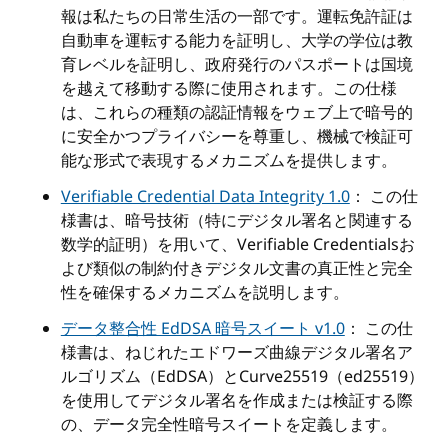
報は私たちの日常生活の一部です。運転免許証は
自動車を運転する能力を証明し、大学の学位は教
育レベルを証明し、政府発行のパスポートは国境
を越えて移動する際に使用されます。この仕様
は、これらの種類の認証情報をウェブ上で暗号的
に安全かつプライバシーを尊重し、機械で検証可
能な形式で表現するメカニズムを提供します。
Verifiable Credential Data Integrity 1.0
： この仕
様書は、暗号技術（特にデジタル署名と関連する
数学的証明）を用いて、Verifiable Credentialsお
よび類似の制約付きデジタル文書の真正性と完全
性を確保するメカニズムを説明します。
データ整合性 EdDSA 暗号スイート v1.0
： この仕
様書は、ねじれたエドワーズ曲線デジタル署名ア
ルゴリズム（EdDSA）とCurve25519（ed25519）
を使用してデジタル署名を作成または検証する際
の、データ完全性暗号スイートを定義します。