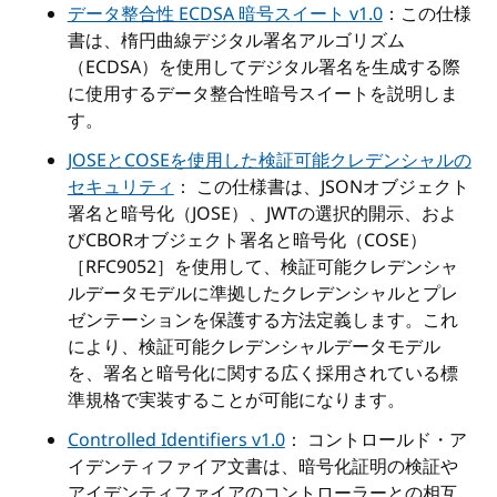
データ整合性 ECDSA 暗号スイート v1.0
：この仕様
書は、楕円曲線デジタル署名アルゴリズム
（ECDSA）を使用してデジタル署名を生成する際
に使用するデータ整合性暗号スイートを説明しま
す。
JOSEとCOSEを使用した検証可能クレデンシャルの
セキュリティ
： この仕様書は、JSONオブジェクト
署名と暗号化（JOSE）、JWTの選択的開示、およ
びCBORオブジェクト署名と暗号化（COSE）
［RFC9052］を使用して、検証可能クレデンシャ
ルデータモデルに準拠したクレデンシャルとプレ
ゼンテーションを保護する方法定義します。これ
により、検証可能クレデンシャルデータモデル
を、署名と暗号化に関する広く採用されている標
準規格で実装することが可能になります。
Controlled Identifiers v1.0
： コントロールド・ア
イデンティファイア文書は、暗号化証明の検証や
アイデンティファイアのコントローラーとの相互