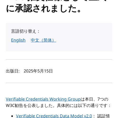
に承認されました。
言語切り替え：
English
中文（简体）
著者と公開日
出版日:
2025年5月15日
Verifiable Credentials Working Group
は本日、7つの
W3C勧告を公表しました。具体的には以下の通りです：
Verifiable Credentials Data Model v2.0
： 認証情