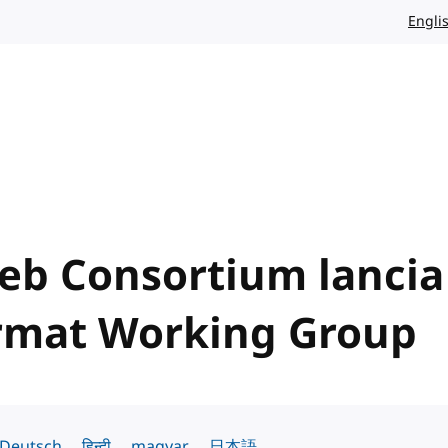
Engli
eb Consortium lancia 
rmat Working Group
Deutsch
हिन्दी
magyar
日本語