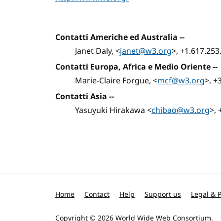
Contatti Americhe ed Australia
--
Janet Daly, <
janet@w3.org
>, +1.617.253
Contatti Europa, Africa e Medio Oriente
--
Marie-Claire Forgue, <
mcf@w3.org
>, +
Contatti Asia
--
Yasuyuki Hirakawa <
chibao@w3.org
>, 
Home
Contact
Help
Support us
Legal & P
Copyright © 2026
World Wide Web Consortium
.