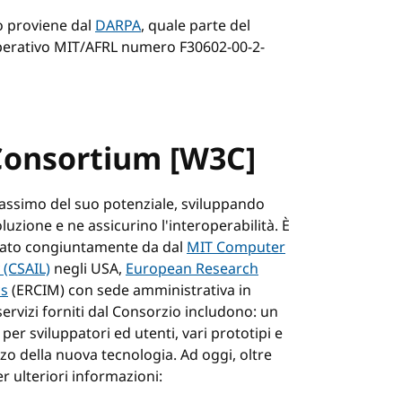
o proviene dal
DARPA
, quale parte del
operativo MIT/AFRL numero F30602-00-2-
Consortium [W3C]
massimo del suo potenziale, sviluppando
uzione e ne assicurino l'interoperabilità. È
idato congiuntamente da dal
MIT Computer
 (CSAIL)
negli USA,
European Research
cs
(ERCIM) con sede amministrativa in
servizi forniti dal Consorzio includono: un
er sviluppatori ed utenti, vari prototipi e
zo della nuova tecnologia. Ad oggi, oltre
r ulteriori informazioni: