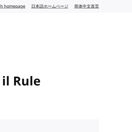
sh homepage
English website
日本語ホームページ
Japanese website
简体中文首页
Chinese website
il Rule