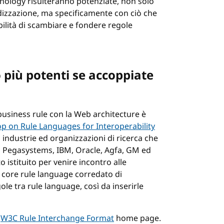
hnology risulteranno potenziate, non solo
dizzazione, ma specificamente con ciò che
bilità di scambiare e fondere regole
 più potenti se accoppiate
business rule con la Web architecture è
 on Rule Languages for Interoperability
a industrie ed organizzazioni di ricerca che
c, Pegasystems, IBM, Oracle, Agfa, GM ed
 istituito per venire incontro alle
 core rule language corredato di
le tra rule language, così da inserirle
a
W3C Rule Interchange Format
home page.