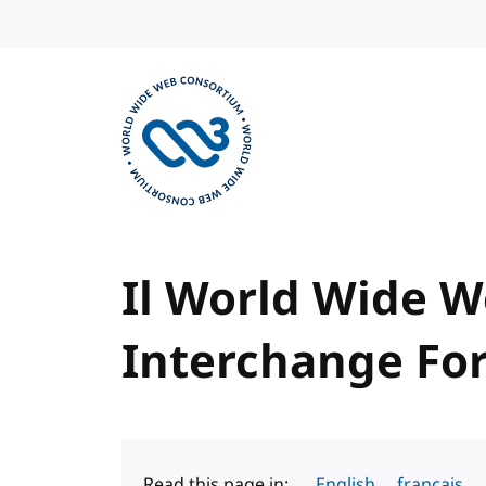
Skip to content
Visit the W3C homepage
Il World Wide W
Interchange Fo
Read this page in:
English
français