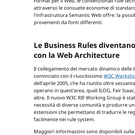
Format per il Web, le convenzionali rule tec
attraverso le consuete economie di standar
l'infrastruttura Semantic Web offre: la possi
provenienti da fonti differenti.
Le Business Rules diventano
con la Web Architecture
Il collegamento del mercato dinamico delle 
cominciato con il riuscitissimo
W3C Workshop
dell'aprile 2005, che ha riunito oltre sessant
operano in quest'area, quali ILOG, Fair Isaa
altre. Il nuovo W3C RIF Working Group è stato
necessità di diverse comunità e produrre un
estensioni che permettano di tradurre le rego
facilmente nei rule system.
Maggiori informazioni sono disponibili sull