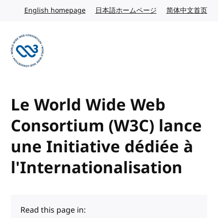
Skip to content
English homepage
English website
日本語ホームページ
Japanese website
简体中文首页
Chi
Visit the W3C homepage
Le World Wide Web
Consortium (W3C) lance
une Initiative dédiée à
l'Internationalisation
Read this page in: