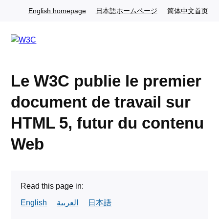
Skip to content
English homepage
English website
日本語ホームページ
Japanese website
简体中文首页
Chi
Visit the W3C homepage
Le W3C publie le premier
document de travail sur
HTML 5, futur du contenu
Web
Read this page in:
English
العربية
日本語