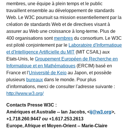
membres, une équipe à plein temps et le public
travaillent ensemble au développement de standards
Web. Le W3C poursuit sa mission essentiellement par la
création de standards Web et de directives visant à
assurer au Web une croissance à long-terme. Plus de
400 organisations sont
membres
du consortium. Le W3C
est piloté conjointement par le
Laboratoire d'Informatique
et d'Intelligence Artificielle du MIT
(MIT CSAIL) aux
Etats-Unis, le
Groupement Européen de Recherche en
Informatique et en Mathématiques
(ERCIM) basé en
France et l'
Université de Keio
au Japon, et possède
plusieurs
bureaux
dans le monde. Pour plus
d'informations, merci de consulter l'adresse suivante :
http://www.w3.org/
Contacts Presse W3C :
Amériques et Australie
-- Ian Jacobs, <
ij@w3.org
>,
+1.718.260.9447
ou
+1.617.253.2613
Europe, Afrique et Moyen-Orient
-- Marie-Claire