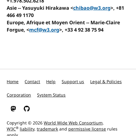
+1.978.502.6218
Asie
-- Yasuyuki Hirakawa <
chibao@w3.org
>, +81
466 49 1170
Europe, Afrique et Moyen Orient --
Marie-Claire
Forgue, <
mcf@w3.org
>, +33 4 92 38 75 94
Home
Contact
Help
Support us
Legal & Policies
Corporation
System Status
W3C on Mastodon
W3C on GitHub
Copyright © 2026
World Wide Web Consortium
.
®
W3C
liability
,
trademark
and
permissive license
rules
apply.