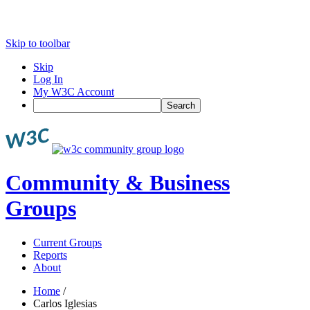
Skip to toolbar
Skip
Log In
My W3C Account
Search
Community & Business
Groups
Current Groups
Reports
About
Home
/
Carlos Iglesias