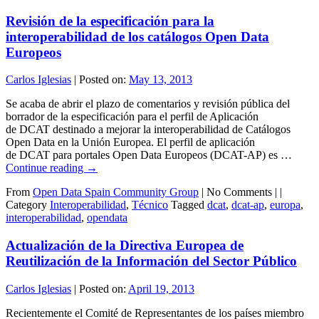
Revisión de la especificación para la
interoperabilidad de los catálogos Open Data
Europeos
Carlos Iglesias
|
Posted on:
May 13, 2013
Se acaba de abrir el plazo de comentarios y revisión pública del
borrador de la especificación para el perfil de Aplicación
de DCAT destinado a mejorar la interoperabilidad de Catálogos
Open Data en la Unión Europea. El perfil de aplicación
de DCAT para portales Open Data Europeos (DCAT-AP) es …
Continue reading
→
From
Open Data Spain Community Group
|
No Comments |
|
Category
Interoperabilidad
,
Técnico
Tagged
dcat
,
dcat-ap
,
europa
,
interoperabilidad
,
opendata
Actualización de la Directiva Europea de
Reutilización de la Información del Sector Público
Carlos Iglesias
|
Posted on:
April 19, 2013
Recientemente el Comité de Representantes de los países miembro