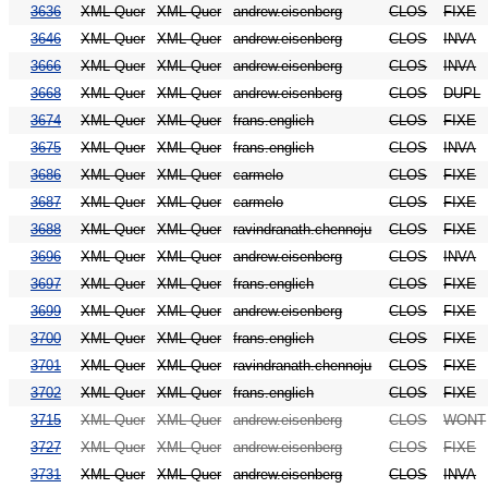
3636
XML Quer
XML Quer
andrew.eisenberg
CLOS
FIXE
3646
XML Quer
XML Quer
andrew.eisenberg
CLOS
INVA
3666
XML Quer
XML Quer
andrew.eisenberg
CLOS
INVA
3668
XML Quer
XML Quer
andrew.eisenberg
CLOS
DUPL
3674
XML Quer
XML Quer
frans.englich
CLOS
FIXE
3675
XML Quer
XML Quer
frans.englich
CLOS
INVA
3686
XML Quer
XML Quer
carmelo
CLOS
FIXE
3687
XML Quer
XML Quer
carmelo
CLOS
FIXE
3688
XML Quer
XML Quer
ravindranath.chennoju
CLOS
FIXE
3696
XML Quer
XML Quer
andrew.eisenberg
CLOS
INVA
3697
XML Quer
XML Quer
frans.englich
CLOS
FIXE
3699
XML Quer
XML Quer
andrew.eisenberg
CLOS
FIXE
3700
XML Quer
XML Quer
frans.englich
CLOS
FIXE
3701
XML Quer
XML Quer
ravindranath.chennoju
CLOS
FIXE
3702
XML Quer
XML Quer
frans.englich
CLOS
FIXE
3715
XML Quer
XML Quer
andrew.eisenberg
CLOS
WONT
3727
XML Quer
XML Quer
andrew.eisenberg
CLOS
FIXE
3731
XML Quer
XML Quer
andrew.eisenberg
CLOS
INVA