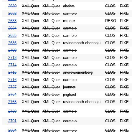
2680
XML Quer
XML Quer
abehm
CLOS
FIXE
2682
XML Quer
XML Quer
carmelo
CLOS
FIXE
2683
XML Quer
XML Quer
mrorke
RESO
FIXE
2684
XML Quer
XML Quer
carmelo
CLOS
FIXE
2685
XML Quer
XML Quer
carmelo
CLOS
FIXE
2686
XML Quer
XML Quer
ravindranath.chennoju
CLOS
FIXE
2709
XML Quer
XML Quer
carmelo
CLOS
FIXE
2713
XML Quer
XML Quer
carmelo
CLOS
FIXE
2714
XML Quer
XML Quer
carmelo
CLOS
FIXE
2715
XML Quer
XML Quer
andrew.eisenberg
CLOS
FIXE
2716
XML Quer
XML Quer
carmelo
CLOS
FIXE
2727
XML Quer
XML Quer
joannet
CLOS
FIXE
2764
XML Quer
XML Quer
jinghaol
CLOS
FIXE
2765
XML Quer
XML Quer
ravindranath.chennoju
CLOS
FIXE
2780
XML Quer
XML Quer
carmelo
CLOS
FIXE
2791
XML Quer
XML Quer
carmelo
CLOS
FIXE
2804
XML Quer
XML Quer
carmelo
CLOS
FIXE