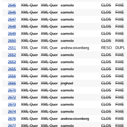
2645
XML Quer
XML Quer
carmelo
CLOS
FIXE
2646
XML Quer
XML Quer
carmelo
CLOS
FIXE
2647
XML Quer
XML Quer
carmelo
CLOS
FIXE
2648
XML Quer
XML Quer
carmelo
CLOS
FIXE
2649
XML Quer
XML Quer
carmelo
CLOS
FIXE
2650
XML Quer
XML Quer
carmelo
CLOS
FIXE
2651
XML Quer
XML Quer
andrew.eisenberg
RESO
DUPL
2652
XML Quer
XML Quer
carmelo
CLOS
FIXE
2653
XML Quer
XML Quer
carmelo
CLOS
FIXE
2655
XML Quer
XML Quer
carmelo
CLOS
FIXE
2656
XML Quer
XML Quer
carmelo
CLOS
FIXE
2666
XML Quer
XML Quer
jinghaol
CLOS
FIXE
2670
XML Quer
XML Quer
carmelo
CLOS
FIXE
2672
XML Quer
XML Quer
carmelo
CLOS
FIXE
2673
XML Quer
XML Quer
carmelo
CLOS
FIXE
2674
XML Quer
XML Quer
carmelo
CLOS
FIXE
2676
XML Quer
XML Quer
andrew.eisenberg
CLOS
FIXE
2677
XML Quer
XML Quer
carmelo
CLOS
FIXE