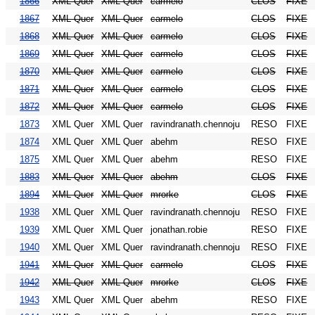
1866
XML Quer
XML Quer
carmelo
CLOS
FIXE
1867
XML Quer
XML Quer
carmelo
CLOS
FIXE
1868
XML Quer
XML Quer
carmelo
CLOS
FIXE
1869
XML Quer
XML Quer
carmelo
CLOS
FIXE
1870
XML Quer
XML Quer
carmelo
CLOS
FIXE
1871
XML Quer
XML Quer
carmelo
CLOS
FIXE
1872
XML Quer
XML Quer
carmelo
CLOS
FIXE
1873
XML Quer
XML Quer
ravindranath.chennoju
RESO
FIXE
1874
XML Quer
XML Quer
abehm
RESO
FIXE
1875
XML Quer
XML Quer
abehm
RESO
FIXE
1883
XML Quer
XML Quer
abehm
CLOS
FIXE
1894
XML Quer
XML Quer
mrorke
CLOS
FIXE
1938
XML Quer
XML Quer
ravindranath.chennoju
RESO
FIXE
1939
XML Quer
XML Quer
jonathan.robie
RESO
FIXE
1940
XML Quer
XML Quer
ravindranath.chennoju
RESO
FIXE
1941
XML Quer
XML Quer
carmelo
CLOS
FIXE
1942
XML Quer
XML Quer
mrorke
CLOS
FIXE
1943
XML Quer
XML Quer
abehm
RESO
FIXE