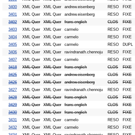
3400
XML Quer
XML Quer
andrew.eisenberg
RESO
FIXE
3401
XML Quer
XML Quer
andrew.eisenberg
RESO
FIXE
3402
XML Quer
XML Quer
frans.englich
CLOS
FIXE
3403
XML Quer
XML Quer
carmelo
RESO
FIXE
3404
XML Quer
XML Quer
carmelo
RESO
FIXE
3405
XML Quer
XML Quer
carmelo
RESO
DUPL
3406
XML Quer
XML Quer
ravindranath.chennoju
RESO
FIXE
3407
XML Quer
XML Quer
carmelo
RESO
FIXE
3418
XML Quer
XML Quer
frans.englich
CLOS
FIXE
3425
XML Quer
XML Quer
andrew.eisenberg
CLOS
FIXE
3426
XML Quer
XML Quer
andrew.eisenberg
CLOS
FIXE
3427
XML Quer
XML Quer
ravindranath.chennoju
RESO
FIXE
3428
XML Quer
XML Quer
frans.englich
CLOS
FIXE
3429
XML Quer
XML Quer
frans.englich
CLOS
FIXE
3430
XML Quer
XML Quer
frans.englich
CLOS
FIXE
3431
XML Quer
XML Quer
carmelo
RESO
FIXE
3432
XML Quer
XML Quer
carmelo
RESO
FIXE
3434
XML Quer
XML Quer
ravindranath.chennoju
RESO
FIXE