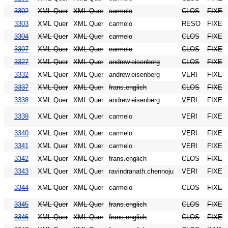
3302
XML Quer
XML Quer
carmelo
CLOS
FIXE
3303
XML Quer
XML Quer
carmelo
RESO
FIXE
3304
XML Quer
XML Quer
carmelo
CLOS
FIXE
3307
XML Quer
XML Quer
carmelo
CLOS
FIXE
3327
XML Quer
XML Quer
andrew.eisenberg
CLOS
FIXE
3332
XML Quer
XML Quer
andrew.eisenberg
VERI
FIXE
3337
XML Quer
XML Quer
frans.englich
CLOS
FIXE
3338
XML Quer
XML Quer
andrew.eisenberg
VERI
FIXE
3339
XML Quer
XML Quer
carmelo
VERI
FIXE
3340
XML Quer
XML Quer
carmelo
VERI
FIXE
3341
XML Quer
XML Quer
carmelo
VERI
FIXE
3342
XML Quer
XML Quer
frans.englich
CLOS
FIXE
3343
XML Quer
XML Quer
ravindranath.chennoju
VERI
FIXE
3344
XML Quer
XML Quer
carmelo
CLOS
FIXE
3345
XML Quer
XML Quer
frans.englich
CLOS
FIXE
3346
XML Quer
XML Quer
frans.englich
CLOS
FIXE