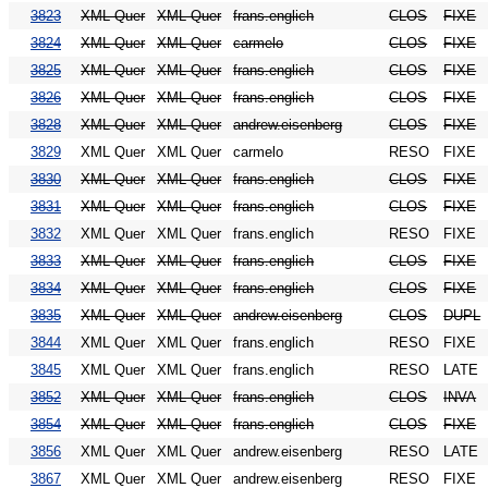
3823
XML Quer
XML Quer
frans.englich
CLOS
FIXE
3824
XML Quer
XML Quer
carmelo
CLOS
FIXE
3825
XML Quer
XML Quer
frans.englich
CLOS
FIXE
3826
XML Quer
XML Quer
frans.englich
CLOS
FIXE
3828
XML Quer
XML Quer
andrew.eisenberg
CLOS
FIXE
3829
XML Quer
XML Quer
carmelo
RESO
FIXE
3830
XML Quer
XML Quer
frans.englich
CLOS
FIXE
3831
XML Quer
XML Quer
frans.englich
CLOS
FIXE
3832
XML Quer
XML Quer
frans.englich
RESO
FIXE
3833
XML Quer
XML Quer
frans.englich
CLOS
FIXE
3834
XML Quer
XML Quer
frans.englich
CLOS
FIXE
3835
XML Quer
XML Quer
andrew.eisenberg
CLOS
DUPL
3844
XML Quer
XML Quer
frans.englich
RESO
FIXE
3845
XML Quer
XML Quer
frans.englich
RESO
LATE
3852
XML Quer
XML Quer
frans.englich
CLOS
INVA
3854
XML Quer
XML Quer
frans.englich
CLOS
FIXE
3856
XML Quer
XML Quer
andrew.eisenberg
RESO
LATE
3867
XML Quer
XML Quer
andrew.eisenberg
RESO
FIXE