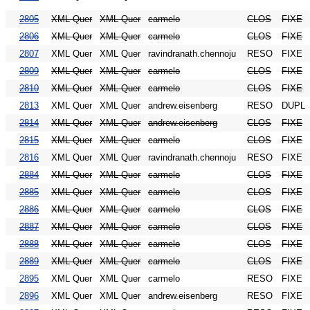
2805
XML Quer
XML Quer
carmelo
CLOS
FIXE
2806
XML Quer
XML Quer
carmelo
CLOS
FIXE
2807
XML Quer
XML Quer
ravindranath.chennoju
RESO
FIXE
2809
XML Quer
XML Quer
carmelo
CLOS
FIXE
2810
XML Quer
XML Quer
carmelo
CLOS
FIXE
2813
XML Quer
XML Quer
andrew.eisenberg
RESO
DUPL
2814
XML Quer
XML Quer
andrew.eisenberg
CLOS
FIXE
2815
XML Quer
XML Quer
carmelo
CLOS
FIXE
2816
XML Quer
XML Quer
ravindranath.chennoju
RESO
FIXE
2884
XML Quer
XML Quer
carmelo
CLOS
FIXE
2885
XML Quer
XML Quer
carmelo
CLOS
FIXE
2886
XML Quer
XML Quer
carmelo
CLOS
FIXE
2887
XML Quer
XML Quer
carmelo
CLOS
FIXE
2888
XML Quer
XML Quer
carmelo
CLOS
FIXE
2889
XML Quer
XML Quer
carmelo
CLOS
FIXE
2895
XML Quer
XML Quer
carmelo
RESO
FIXE
2896
XML Quer
XML Quer
andrew.eisenberg
RESO
FIXE