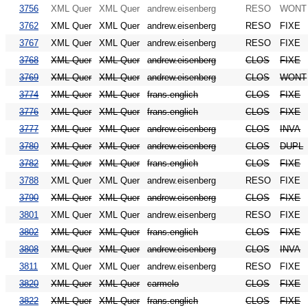
3756
XML Quer
XML Quer
andrew.eisenberg
RESO
WONT
3762
XML Quer
XML Quer
andrew.eisenberg
RESO
FIXE
3767
XML Quer
XML Quer
andrew.eisenberg
RESO
FIXE
3768
XML Quer
XML Quer
andrew.eisenberg
CLOS
FIXE
3769
XML Quer
XML Quer
andrew.eisenberg
CLOS
WONT
3774
XML Quer
XML Quer
frans.englich
CLOS
FIXE
3776
XML Quer
XML Quer
frans.englich
CLOS
FIXE
3777
XML Quer
XML Quer
andrew.eisenberg
CLOS
INVA
3780
XML Quer
XML Quer
andrew.eisenberg
CLOS
DUPL
3782
XML Quer
XML Quer
frans.englich
CLOS
FIXE
3788
XML Quer
XML Quer
andrew.eisenberg
RESO
FIXE
3790
XML Quer
XML Quer
andrew.eisenberg
CLOS
FIXE
3801
XML Quer
XML Quer
andrew.eisenberg
RESO
FIXE
3802
XML Quer
XML Quer
frans.englich
CLOS
FIXE
3808
XML Quer
XML Quer
andrew.eisenberg
CLOS
INVA
3811
XML Quer
XML Quer
andrew.eisenberg
RESO
FIXE
3820
XML Quer
XML Quer
carmelo
CLOS
FIXE
3822
XML Quer
XML Quer
frans.englich
CLOS
FIXE