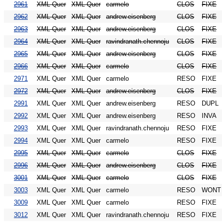
2961
XML Quer
XML Quer
carmelo
CLOS
FIXE
2962
XML Quer
XML Quer
andrew.eisenberg
CLOS
FIXE
2963
XML Quer
XML Quer
andrew.eisenberg
CLOS
FIXE
2964
XML Quer
XML Quer
ravindranath.chennoju
CLOS
FIXE
2965
XML Quer
XML Quer
andrew.eisenberg
CLOS
FIXE
2966
XML Quer
XML Quer
carmelo
CLOS
FIXE
2971
XML Quer
XML Quer
carmelo
RESO
FIXE
2972
XML Quer
XML Quer
andrew.eisenberg
CLOS
FIXE
2991
XML Quer
XML Quer
andrew.eisenberg
RESO
DUPL
2992
XML Quer
XML Quer
andrew.eisenberg
RESO
INVA
2993
XML Quer
XML Quer
ravindranath.chennoju
RESO
FIXE
2994
XML Quer
XML Quer
carmelo
RESO
FIXE
2995
XML Quer
XML Quer
carmelo
CLOS
FIXE
2996
XML Quer
XML Quer
andrew.eisenberg
CLOS
FIXE
3001
XML Quer
XML Quer
carmelo
CLOS
FIXE
3003
XML Quer
XML Quer
carmelo
RESO
WONT
3009
XML Quer
XML Quer
carmelo
RESO
FIXE
3012
XML Quer
XML Quer
ravindranath.chennoju
RESO
FIXE