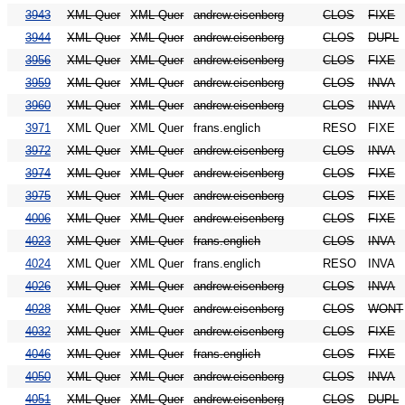
3943
XML Quer
XML Quer
andrew.eisenberg
CLOS
FIXE
3944
XML Quer
XML Quer
andrew.eisenberg
CLOS
DUPL
3956
XML Quer
XML Quer
andrew.eisenberg
CLOS
FIXE
3959
XML Quer
XML Quer
andrew.eisenberg
CLOS
INVA
3960
XML Quer
XML Quer
andrew.eisenberg
CLOS
INVA
3971
XML Quer
XML Quer
frans.englich
RESO
FIXE
3972
XML Quer
XML Quer
andrew.eisenberg
CLOS
INVA
3974
XML Quer
XML Quer
andrew.eisenberg
CLOS
FIXE
3975
XML Quer
XML Quer
andrew.eisenberg
CLOS
FIXE
4006
XML Quer
XML Quer
andrew.eisenberg
CLOS
FIXE
4023
XML Quer
XML Quer
frans.englich
CLOS
INVA
4024
XML Quer
XML Quer
frans.englich
RESO
INVA
4026
XML Quer
XML Quer
andrew.eisenberg
CLOS
INVA
4028
XML Quer
XML Quer
andrew.eisenberg
CLOS
WONT
4032
XML Quer
XML Quer
andrew.eisenberg
CLOS
FIXE
4046
XML Quer
XML Quer
frans.englich
CLOS
FIXE
4050
XML Quer
XML Quer
andrew.eisenberg
CLOS
INVA
4051
XML Quer
XML Quer
andrew.eisenberg
CLOS
DUPL