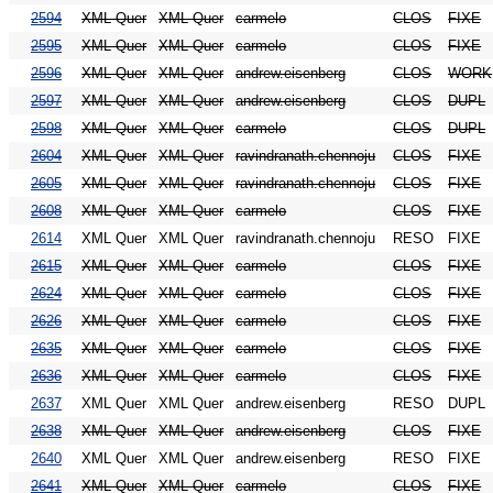
2594
XML Quer
XML Quer
carmelo
CLOS
FIXE
2595
XML Quer
XML Quer
carmelo
CLOS
FIXE
2596
XML Quer
XML Quer
andrew.eisenberg
CLOS
WORK
2597
XML Quer
XML Quer
andrew.eisenberg
CLOS
DUPL
2598
XML Quer
XML Quer
carmelo
CLOS
DUPL
2604
XML Quer
XML Quer
ravindranath.chennoju
CLOS
FIXE
2605
XML Quer
XML Quer
ravindranath.chennoju
CLOS
FIXE
2608
XML Quer
XML Quer
carmelo
CLOS
FIXE
2614
XML Quer
XML Quer
ravindranath.chennoju
RESO
FIXE
2615
XML Quer
XML Quer
carmelo
CLOS
FIXE
2624
XML Quer
XML Quer
carmelo
CLOS
FIXE
2626
XML Quer
XML Quer
carmelo
CLOS
FIXE
2635
XML Quer
XML Quer
carmelo
CLOS
FIXE
2636
XML Quer
XML Quer
carmelo
CLOS
FIXE
2637
XML Quer
XML Quer
andrew.eisenberg
RESO
DUPL
2638
XML Quer
XML Quer
andrew.eisenberg
CLOS
FIXE
2640
XML Quer
XML Quer
andrew.eisenberg
RESO
FIXE
2641
XML Quer
XML Quer
carmelo
CLOS
FIXE