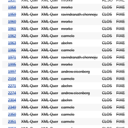
1957
XML Quer
XML Quer
mrorke
RESO
FIXE
1958
XML Quer
XML Quer
mrorke
CLOS
FIXE
1959
XML Quer
XML Quer
ravindranath.chennoju
CLOS
FIXE
1960
XML Quer
XML Quer
mrorke
CLOS
FIXE
1961
XML Quer
XML Quer
mrorke
CLOS
FIXE
1962
XML Quer
XML Quer
carmelo
CLOS
FIXE
1963
XML Quer
XML Quer
abehm
CLOS
FIXE
1966
XML Quer
XML Quer
carmelo
CLOS
FIXE
1971
XML Quer
XML Quer
ravindranath.chennoju
CLOS
FIXE
1995
XML Quer
XML Quer
mrorke
CLOS
FIXE
1997
XML Quer
XML Quer
andrew.eisenberg
CLOS
FIXE
2104
XML Quer
XML Quer
carmelo
CLOS
FIXE
2271
XML Quer
XML Quer
abehm
CLOS
FIXE
2274
XML Quer
XML Quer
andrew.eisenberg
CLOS
FIXE
2304
XML Quer
XML Quer
abehm
CLOS
FIXE
2349
XML Quer
XML Quer
carmelo
CLOS
FIXE
2350
XML Quer
XML Quer
carmelo
CLOS
FIXE
2351
XML Quer
XML Quer
carmelo
CLOS
FIXE