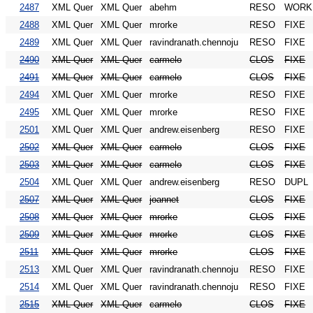
2487
XML Quer
XML Quer
abehm
RESO
WORK
2488
XML Quer
XML Quer
mrorke
RESO
FIXE
2489
XML Quer
XML Quer
ravindranath.chennoju
RESO
FIXE
2490
XML Quer
XML Quer
carmelo
CLOS
FIXE
2491
XML Quer
XML Quer
carmelo
CLOS
FIXE
2494
XML Quer
XML Quer
mrorke
RESO
FIXE
2495
XML Quer
XML Quer
mrorke
RESO
FIXE
2501
XML Quer
XML Quer
andrew.eisenberg
RESO
FIXE
2502
XML Quer
XML Quer
carmelo
CLOS
FIXE
2503
XML Quer
XML Quer
carmelo
CLOS
FIXE
2504
XML Quer
XML Quer
andrew.eisenberg
RESO
DUPL
2507
XML Quer
XML Quer
joannet
CLOS
FIXE
2508
XML Quer
XML Quer
mrorke
CLOS
FIXE
2509
XML Quer
XML Quer
mrorke
CLOS
FIXE
2511
XML Quer
XML Quer
mrorke
CLOS
FIXE
2513
XML Quer
XML Quer
ravindranath.chennoju
RESO
FIXE
2514
XML Quer
XML Quer
ravindranath.chennoju
RESO
FIXE
2515
XML Quer
XML Quer
carmelo
CLOS
FIXE