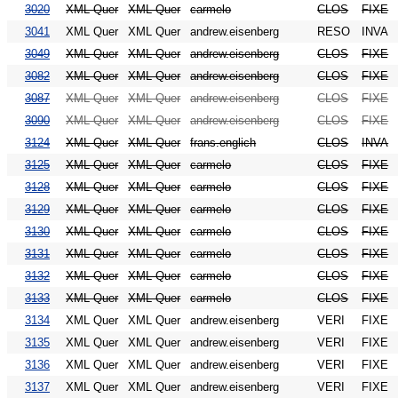
3020
XML Quer
XML Quer
carmelo
CLOS
FIXE
3041
XML Quer
XML Quer
andrew.eisenberg
RESO
INVA
3049
XML Quer
XML Quer
andrew.eisenberg
CLOS
FIXE
3082
XML Quer
XML Quer
andrew.eisenberg
CLOS
FIXE
3087
XML Quer
XML Quer
andrew.eisenberg
CLOS
FIXE
3090
XML Quer
XML Quer
andrew.eisenberg
CLOS
FIXE
3124
XML Quer
XML Quer
frans.englich
CLOS
INVA
3125
XML Quer
XML Quer
carmelo
CLOS
FIXE
3128
XML Quer
XML Quer
carmelo
CLOS
FIXE
3129
XML Quer
XML Quer
carmelo
CLOS
FIXE
3130
XML Quer
XML Quer
carmelo
CLOS
FIXE
3131
XML Quer
XML Quer
carmelo
CLOS
FIXE
3132
XML Quer
XML Quer
carmelo
CLOS
FIXE
3133
XML Quer
XML Quer
carmelo
CLOS
FIXE
3134
XML Quer
XML Quer
andrew.eisenberg
VERI
FIXE
3135
XML Quer
XML Quer
andrew.eisenberg
VERI
FIXE
3136
XML Quer
XML Quer
andrew.eisenberg
VERI
FIXE
3137
XML Quer
XML Quer
andrew.eisenberg
VERI
FIXE