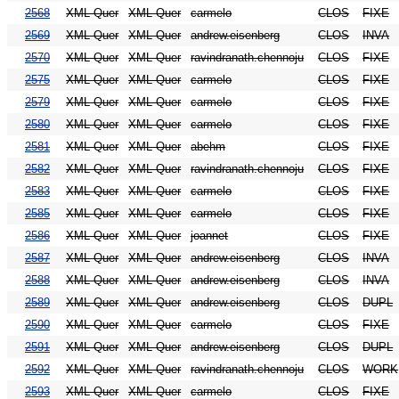
2568
XML Quer
XML Quer
carmelo
CLOS
FIXE
2569
XML Quer
XML Quer
andrew.eisenberg
CLOS
INVA
2570
XML Quer
XML Quer
ravindranath.chennoju
CLOS
FIXE
2575
XML Quer
XML Quer
carmelo
CLOS
FIXE
2579
XML Quer
XML Quer
carmelo
CLOS
FIXE
2580
XML Quer
XML Quer
carmelo
CLOS
FIXE
2581
XML Quer
XML Quer
abehm
CLOS
FIXE
2582
XML Quer
XML Quer
ravindranath.chennoju
CLOS
FIXE
2583
XML Quer
XML Quer
carmelo
CLOS
FIXE
2585
XML Quer
XML Quer
carmelo
CLOS
FIXE
2586
XML Quer
XML Quer
joannet
CLOS
FIXE
2587
XML Quer
XML Quer
andrew.eisenberg
CLOS
INVA
2588
XML Quer
XML Quer
andrew.eisenberg
CLOS
INVA
2589
XML Quer
XML Quer
andrew.eisenberg
CLOS
DUPL
2590
XML Quer
XML Quer
carmelo
CLOS
FIXE
2591
XML Quer
XML Quer
andrew.eisenberg
CLOS
DUPL
2592
XML Quer
XML Quer
ravindranath.chennoju
CLOS
WORK
2593
XML Quer
XML Quer
carmelo
CLOS
FIXE