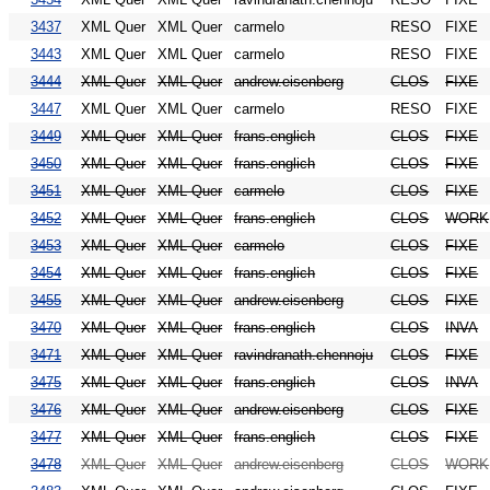
3437
XML Quer
XML Quer
carmelo
RESO
FIXE
3443
XML Quer
XML Quer
carmelo
RESO
FIXE
3444
XML Quer
XML Quer
andrew.eisenberg
CLOS
FIXE
3447
XML Quer
XML Quer
carmelo
RESO
FIXE
3449
XML Quer
XML Quer
frans.englich
CLOS
FIXE
3450
XML Quer
XML Quer
frans.englich
CLOS
FIXE
3451
XML Quer
XML Quer
carmelo
CLOS
FIXE
3452
XML Quer
XML Quer
frans.englich
CLOS
WORK
3453
XML Quer
XML Quer
carmelo
CLOS
FIXE
3454
XML Quer
XML Quer
frans.englich
CLOS
FIXE
3455
XML Quer
XML Quer
andrew.eisenberg
CLOS
FIXE
3470
XML Quer
XML Quer
frans.englich
CLOS
INVA
3471
XML Quer
XML Quer
ravindranath.chennoju
CLOS
FIXE
3475
XML Quer
XML Quer
frans.englich
CLOS
INVA
3476
XML Quer
XML Quer
andrew.eisenberg
CLOS
FIXE
3477
XML Quer
XML Quer
frans.englich
CLOS
FIXE
3478
XML Quer
XML Quer
andrew.eisenberg
CLOS
WORK