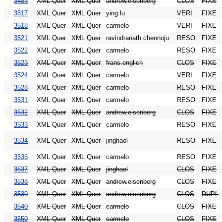
3483
XML Quer
XML Quer
andrew.eisenberg
CLOS
FIXE
3517
XML Quer
XML Quer
ying.lu
VERI
FIXE
3518
XML Quer
XML Quer
carmelo
VERI
FIXE
3521
XML Quer
XML Quer
ravindranath.chennoju
RESO
FIXE
3522
XML Quer
XML Quer
carmelo
RESO
FIXE
3523
XML Quer
XML Quer
frans.englich
CLOS
FIXE
3524
XML Quer
XML Quer
carmelo
VERI
FIXE
3528
XML Quer
XML Quer
carmelo
RESO
FIXE
3531
XML Quer
XML Quer
carmelo
RESO
FIXE
3532
XML Quer
XML Quer
andrew.eisenberg
CLOS
FIXE
3533
XML Quer
XML Quer
carmelo
RESO
FIXE
3534
XML Quer
XML Quer
jinghaol
RESO
FIXE
3536
XML Quer
XML Quer
carmelo
RESO
FIXE
3537
XML Quer
XML Quer
jinghaol
CLOS
FIXE
3538
XML Quer
XML Quer
andrew.eisenberg
CLOS
FIXE
3539
XML Quer
XML Quer
andrew.eisenberg
CLOS
DUPL
3540
XML Quer
XML Quer
carmelo
CLOS
FIXE
3550
XML Quer
XML Quer
carmelo
CLOS
FIXE