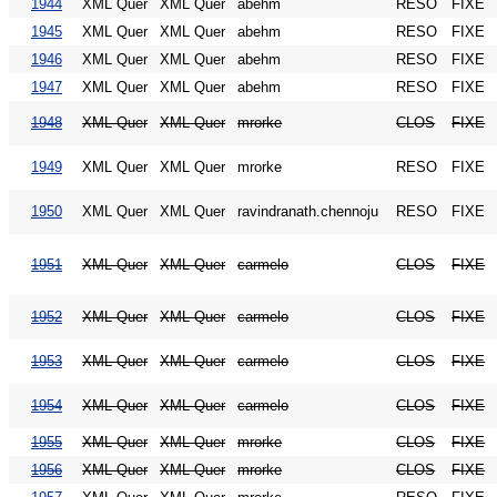
1944
XML Quer
XML Quer
abehm
RESO
FIXE
1945
XML Quer
XML Quer
abehm
RESO
FIXE
1946
XML Quer
XML Quer
abehm
RESO
FIXE
1947
XML Quer
XML Quer
abehm
RESO
FIXE
1948
XML Quer
XML Quer
mrorke
CLOS
FIXE
1949
XML Quer
XML Quer
mrorke
RESO
FIXE
1950
XML Quer
XML Quer
ravindranath.chennoju
RESO
FIXE
1951
XML Quer
XML Quer
carmelo
CLOS
FIXE
1952
XML Quer
XML Quer
carmelo
CLOS
FIXE
1953
XML Quer
XML Quer
carmelo
CLOS
FIXE
1954
XML Quer
XML Quer
carmelo
CLOS
FIXE
1955
XML Quer
XML Quer
mrorke
CLOS
FIXE
1956
XML Quer
XML Quer
mrorke
CLOS
FIXE