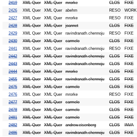
2419
XML Quer
XML Quer
mrorke
CLOS
FIXE
2426
XML Quer
XML Quer
abehm
RESO
WORK
2427
XML Quer
XML Quer
mrorke
RESO
FIXE
2428
XML Quer
XML Quer
joannet
CLOS
FIXE
2429
XML Quer
XML Quer
ravindranath.chennoju
RESO
FIXE
2430
XML Quer
XML Quer
carmelo
CLOS
FIXE
2441
XML Quer
XML Quer
ravindranath.chennoju
RESO
FIXE
2442
XML Quer
XML Quer
ravindranath.chennoju
CLOS
FIXE
2443
XML Quer
XML Quer
ravindranath.chennoju
CLOS
FIXE
2444
XML Quer
XML Quer
mrorke
CLOS
FIXE
2455
XML Quer
XML Quer
ravindranath.chennoju
CLOS
FIXE
2475
XML Quer
XML Quer
carmelo
CLOS
FIXE
2476
XML Quer
XML Quer
mrorke
RESO
FIXE
2477
XML Quer
XML Quer
carmelo
CLOS
FIXE
2478
XML Quer
XML Quer
carmelo
CLOS
FIXE
2481
XML Quer
XML Quer
carmelo
CLOS
FIXE
2482
XML Quer
XML Quer
andrew.eisenberg
CLOS
INVA
2486
XML Quer
XML Quer
ravindranath.chennoju
CLOS
FIXE