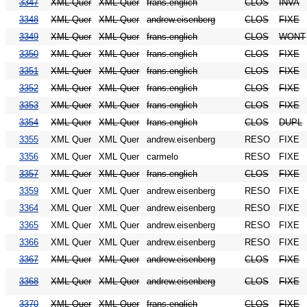
3347
XML Quer
XML Quer
frans.englich
CLOS
INVA
3348
XML Quer
XML Quer
andrew.eisenberg
CLOS
FIXE
3349
XML Quer
XML Quer
frans.englich
CLOS
WONT
3350
XML Quer
XML Quer
frans.englich
CLOS
FIXE
3351
XML Quer
XML Quer
frans.englich
CLOS
FIXE
3352
XML Quer
XML Quer
frans.englich
CLOS
FIXE
3353
XML Quer
XML Quer
frans.englich
CLOS
FIXE
3354
XML Quer
XML Quer
frans.englich
CLOS
DUPL
3355
XML Quer
XML Quer
andrew.eisenberg
RESO
FIXE
3356
XML Quer
XML Quer
carmelo
RESO
FIXE
3357
XML Quer
XML Quer
frans.englich
CLOS
FIXE
3359
XML Quer
XML Quer
andrew.eisenberg
RESO
FIXE
3364
XML Quer
XML Quer
andrew.eisenberg
RESO
FIXE
3365
XML Quer
XML Quer
andrew.eisenberg
RESO
FIXE
3366
XML Quer
XML Quer
andrew.eisenberg
RESO
FIXE
3367
XML Quer
XML Quer
andrew.eisenberg
CLOS
FIXE
3368
XML Quer
XML Quer
andrew.eisenberg
CLOS
FIXE
3370
XML Quer
XML Quer
frans.englich
CLOS
FIXE