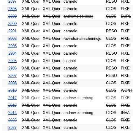
2897
XML Quer
XML Quer
carmelo
RESO
FIXE
2898
XML Quer
XML Quer
carmelo
CLOS
FIXE
2899
XML Quer
XML Quer
andrew.eisenberg
CLOS
DUPL
2900
XML Quer
XML Quer
carmelo
CLOS
FIXE
2901
XML Quer
XML Quer
carmelo
RESO
FIXE
2902
XML Quer
XML Quer
ravindranath.chennoju
CLOS
FIXE
2903
XML Quer
XML Quer
carmelo
CLOS
FIXE
2904
XML Quer
XML Quer
carmelo
RESO
FIXE
2905
XML Quer
XML Quer
joannet
CLOS
FIXE
2906
XML Quer
XML Quer
carmelo
RESO
FIXE
2907
XML Quer
XML Quer
carmelo
RESO
FIXE
2908
XML Quer
XML Quer
carmelo
CLOS
FIXE
2910
XML Quer
XML Quer
carmelo
CLOS
WONT
2912
XML Quer
XML Quer
andrew.eisenberg
CLOS
FIXE
2913
XML Quer
XML Quer
carmelo
CLOS
FIXE
2914
XML Quer
XML Quer
andrew.eisenberg
CLOS
INVA
2925
XML Quer
XML Quer
carmelo
CLOS
FIXE
2927
XML Quer
XML Quer
carmelo
CLOS
FIXE