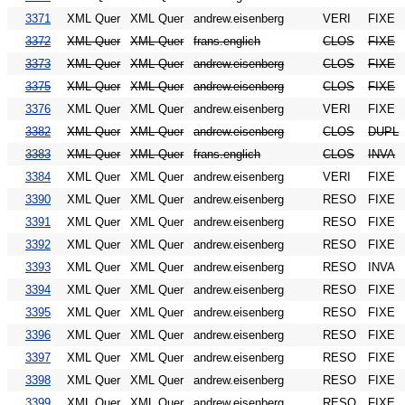
3371
XML Quer
XML Quer
andrew.eisenberg
VERI
FIXE
3372
XML Quer
XML Quer
frans.englich
CLOS
FIXE
3373
XML Quer
XML Quer
andrew.eisenberg
CLOS
FIXE
3375
XML Quer
XML Quer
andrew.eisenberg
CLOS
FIXE
3376
XML Quer
XML Quer
andrew.eisenberg
VERI
FIXE
3382
XML Quer
XML Quer
andrew.eisenberg
CLOS
DUPL
3383
XML Quer
XML Quer
frans.englich
CLOS
INVA
3384
XML Quer
XML Quer
andrew.eisenberg
VERI
FIXE
3390
XML Quer
XML Quer
andrew.eisenberg
RESO
FIXE
3391
XML Quer
XML Quer
andrew.eisenberg
RESO
FIXE
3392
XML Quer
XML Quer
andrew.eisenberg
RESO
FIXE
3393
XML Quer
XML Quer
andrew.eisenberg
RESO
INVA
3394
XML Quer
XML Quer
andrew.eisenberg
RESO
FIXE
3395
XML Quer
XML Quer
andrew.eisenberg
RESO
FIXE
3396
XML Quer
XML Quer
andrew.eisenberg
RESO
FIXE
3397
XML Quer
XML Quer
andrew.eisenberg
RESO
FIXE
3398
XML Quer
XML Quer
andrew.eisenberg
RESO
FIXE
3399
XML Quer
XML Quer
andrew.eisenberg
RESO
FIXE