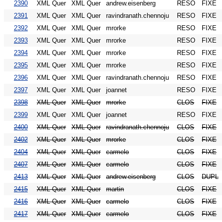
2390
XML Quer
XML Quer
andrew.eisenberg
RESO
FIXE
2391
XML Quer
XML Quer
ravindranath.chennoju
RESO
FIXE
2392
XML Quer
XML Quer
mrorke
RESO
FIXE
2393
XML Quer
XML Quer
mrorke
RESO
FIXE
2394
XML Quer
XML Quer
mrorke
RESO
FIXE
2395
XML Quer
XML Quer
mrorke
RESO
FIXE
2396
XML Quer
XML Quer
ravindranath.chennoju
RESO
FIXE
2397
XML Quer
XML Quer
joannet
RESO
FIXE
2398
XML Quer
XML Quer
mrorke
CLOS
FIXE
2399
XML Quer
XML Quer
joannet
RESO
FIXE
2400
XML Quer
XML Quer
ravindranath.chennoju
CLOS
FIXE
2402
XML Quer
XML Quer
mrorke
CLOS
FIXE
2404
XML Quer
XML Quer
carmelo
CLOS
FIXE
2407
XML Quer
XML Quer
carmelo
CLOS
FIXE
2413
XML Quer
XML Quer
andrew.eisenberg
CLOS
DUPL
2415
XML Quer
XML Quer
martin
CLOS
FIXE
2416
XML Quer
XML Quer
carmelo
CLOS
FIXE
2417
XML Quer
XML Quer
carmelo
CLOS
FIXE