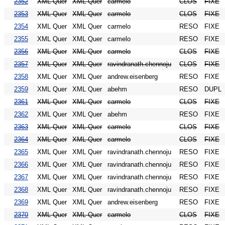
2352
XML Quer
XML Quer
carmelo
CLOS
FIXE
2353
XML Quer
XML Quer
carmelo
CLOS
FIXE
2354
XML Quer
XML Quer
carmelo
RESO
FIXE
2355
XML Quer
XML Quer
carmelo
RESO
FIXE
2356
XML Quer
XML Quer
carmelo
CLOS
FIXE
2357
XML Quer
XML Quer
ravindranath.chennoju
CLOS
FIXE
2358
XML Quer
XML Quer
andrew.eisenberg
RESO
FIXE
2359
XML Quer
XML Quer
abehm
RESO
DUPL
2361
XML Quer
XML Quer
carmelo
CLOS
FIXE
2362
XML Quer
XML Quer
abehm
RESO
FIXE
2363
XML Quer
XML Quer
carmelo
CLOS
FIXE
2364
XML Quer
XML Quer
carmelo
CLOS
FIXE
2365
XML Quer
XML Quer
ravindranath.chennoju
RESO
FIXE
2366
XML Quer
XML Quer
ravindranath.chennoju
RESO
FIXE
2367
XML Quer
XML Quer
ravindranath.chennoju
RESO
FIXE
2368
XML Quer
XML Quer
ravindranath.chennoju
RESO
FIXE
2369
XML Quer
XML Quer
andrew.eisenberg
RESO
FIXE
2370
XML Quer
XML Quer
carmelo
CLOS
FIXE