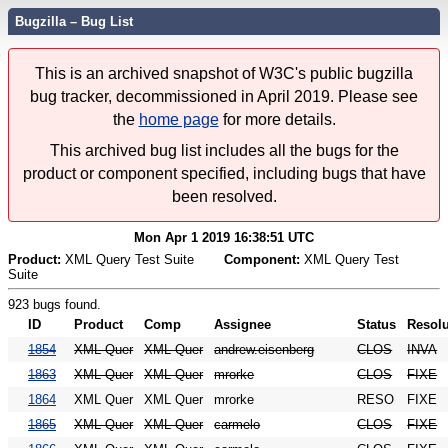
Bugzilla – Bug List
This is an archived snapshot of W3C's public bugzilla
bug tracker, decommissioned in April 2019. Please see
the
home page
for more details.
This archived bug list includes all the bugs for the
product or component specified, including bugs that have
been resolved.
Mon Apr 1 2019 16:38:51 UTC
Product:
XML Query Test Suite
Component:
XML Query Test
Suite
923 bugs found.
ID
Product
Comp
Assignee
Status
Resolu
1854
XML Quer
XML Quer
andrew.eisenberg
CLOS
INVA
1863
XML Quer
XML Quer
mrorke
CLOS
FIXE
1864
XML Quer
XML Quer
mrorke
RESO
FIXE
1865
XML Quer
XML Quer
carmelo
CLOS
FIXE