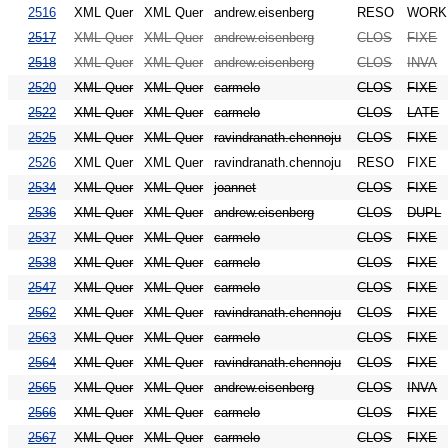
2516
XML Quer
XML Quer
andrew.eisenberg
RESO
WORK
2517
XML Quer
XML Quer
andrew.eisenberg
CLOS
FIXE
2518
XML Quer
XML Quer
andrew.eisenberg
CLOS
INVA
2520
XML Quer
XML Quer
carmelo
CLOS
FIXE
2522
XML Quer
XML Quer
carmelo
CLOS
LATE
2525
XML Quer
XML Quer
ravindranath.chennoju
CLOS
FIXE
2526
XML Quer
XML Quer
ravindranath.chennoju
RESO
FIXE
2534
XML Quer
XML Quer
joannet
CLOS
FIXE
2536
XML Quer
XML Quer
andrew.eisenberg
CLOS
DUPL
2537
XML Quer
XML Quer
carmelo
CLOS
FIXE
2538
XML Quer
XML Quer
carmelo
CLOS
FIXE
2547
XML Quer
XML Quer
carmelo
CLOS
FIXE
2562
XML Quer
XML Quer
ravindranath.chennoju
CLOS
FIXE
2563
XML Quer
XML Quer
carmelo
CLOS
FIXE
2564
XML Quer
XML Quer
ravindranath.chennoju
CLOS
FIXE
2565
XML Quer
XML Quer
andrew.eisenberg
CLOS
INVA
2566
XML Quer
XML Quer
carmelo
CLOS
FIXE
2567
XML Quer
XML Quer
carmelo
CLOS
FIXE