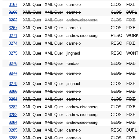
3167
XML Quer
XML Quer
carmelo
CLOS
FIXE
3168
XML Quer
XML Quer
carmelo
CLOS
DUPL
3202
XML Quer
XML Quer
andrew.eisenberg
CLOS
FIXE
3267
XML Quer
XML Quer
carmelo
CLOS
FIXE
3271
XML Quer
XML Quer
andrew.eisenberg
RESO
WORK
3274
XML Quer
XML Quer
carmelo
RESO
FIXE
3275
XML Quer
XML Quer
jinghaol
RESO
WONT
3276
XML Quer
XML Quer
fundae
CLOS
FIXE
3277
XML Quer
XML Quer
carmelo
CLOS
FIXE
3279
XML Quer
XML Quer
jinghaol
CLOS
FIXE
3280
XML Quer
XML Quer
carmelo
CLOS
FIXE
3281
XML Quer
XML Quer
carmelo
CLOS
FIXE
3282
XML Quer
XML Quer
andrew.eisenberg
CLOS
FIXE
3283
XML Quer
XML Quer
andrew.eisenberg
CLOS
FIXE
3284
XML Quer
XML Quer
andrew.eisenberg
CLOS
FIXE
3285
XML Quer
XML Quer
carmelo
RESO
DUPL
3288
XML Quer
XML Quer
carmelo
CLOS
FIXE