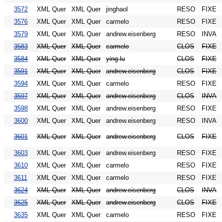
3572
XML Quer
XML Quer
jinghaol
RESO
FIXE
3576
XML Quer
XML Quer
carmelo
RESO
FIXE
3579
XML Quer
XML Quer
andrew.eisenberg
RESO
INVA
3583
XML Quer
XML Quer
carmelo
CLOS
FIXE
3584
XML Quer
XML Quer
ying.lu
CLOS
FIXE
3591
XML Quer
XML Quer
andrew.eisenberg
CLOS
FIXE
3594
XML Quer
XML Quer
carmelo
RESO
FIXE
3597
XML Quer
XML Quer
andrew.eisenberg
CLOS
INVA
3598
XML Quer
XML Quer
andrew.eisenberg
RESO
FIXE
3600
XML Quer
XML Quer
andrew.eisenberg
RESO
INVA
3601
XML Quer
XML Quer
andrew.eisenberg
CLOS
FIXE
3603
XML Quer
XML Quer
andrew.eisenberg
RESO
FIXE
3610
XML Quer
XML Quer
carmelo
RESO
FIXE
3611
XML Quer
XML Quer
carmelo
RESO
FIXE
3624
XML Quer
XML Quer
andrew.eisenberg
CLOS
INVA
3625
XML Quer
XML Quer
andrew.eisenberg
CLOS
FIXE
3635
XML Quer
XML Quer
carmelo
RESO
FIXE