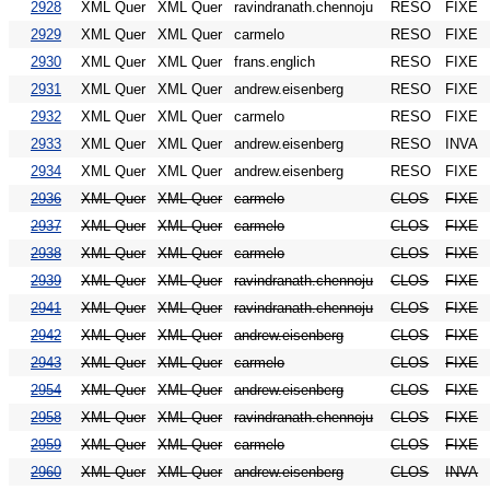
2928
XML Quer
XML Quer
ravindranath.chennoju
RESO
FIXE
2929
XML Quer
XML Quer
carmelo
RESO
FIXE
2930
XML Quer
XML Quer
frans.englich
RESO
FIXE
2931
XML Quer
XML Quer
andrew.eisenberg
RESO
FIXE
2932
XML Quer
XML Quer
carmelo
RESO
FIXE
2933
XML Quer
XML Quer
andrew.eisenberg
RESO
INVA
2934
XML Quer
XML Quer
andrew.eisenberg
RESO
FIXE
2936
XML Quer
XML Quer
carmelo
CLOS
FIXE
2937
XML Quer
XML Quer
carmelo
CLOS
FIXE
2938
XML Quer
XML Quer
carmelo
CLOS
FIXE
2939
XML Quer
XML Quer
ravindranath.chennoju
CLOS
FIXE
2941
XML Quer
XML Quer
ravindranath.chennoju
CLOS
FIXE
2942
XML Quer
XML Quer
andrew.eisenberg
CLOS
FIXE
2943
XML Quer
XML Quer
carmelo
CLOS
FIXE
2954
XML Quer
XML Quer
andrew.eisenberg
CLOS
FIXE
2958
XML Quer
XML Quer
ravindranath.chennoju
CLOS
FIXE
2959
XML Quer
XML Quer
carmelo
CLOS
FIXE
2960
XML Quer
XML Quer
andrew.eisenberg
CLOS
INVA