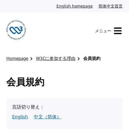
コンテンツへスキップ
English homepage
英語
简体中文首页
中
メニュー
W3Cのホームページを訪れる
Homepage
W3Cに参加する理由
会員規約
会員規約
言語切り替え：
English
中文（简体）