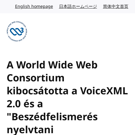
Skip to content
English homepage
English website
日本語ホームページ
Japanese website
简体中文首页
Chi
Visit the W3C homepage
A World Wide Web
Consortium
kibocsátotta a VoiceXML
2.0 és a
"Beszédfelismerés
nyelvtani