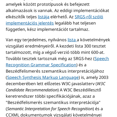
amelyek között prototípusok és befejezett
alkalmazások is vannak. Az eddigi implementációkat
elkészítők teljes
listája
elérhető. Az
SRGS-ről szóló
implementációs jelentés
legalább hat teljesen
független, kész implementációt tartalmaz.
Van egy terjedelmes, nyilvános
lista
a követelmények
vizsgálati eredményeiről. A kezdeti lista 300 tesztet
tartalmozott, míg a végső verzió több mint 600-at.
További tesztek tartoznak még az SRGS-hez (
Speech
Recognition Grammar Specification
) és a
Beszédfelismerés szemantikus interpretációjához
(
Speech Synthesis Markup Language
) is, amely 2003
decemberében lett előzetes W3C-javaslatterv (
W3C
Candidate Recommendation
) A W3C Beszédillesztő
keretrendszer többi specifikációjának, azaz a
"Beszédfelismerés szemantikus interpretációja"
(
Semantic Interpretation for Speech Recognition
) és a
CCXML dokumentumok vizsgálati követelményei