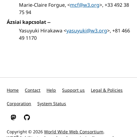
Marie-Claire Forgue, <
mcf@w3.org
>, +33 492 38
75 94
Ázsiai kapcsolat --
Yasuyuki Hirakawa <
yasuyuki@w3.org
>, +81 466
49 1170
Home
Contact
Help
Support us
Legal & Policies
Corporation
System Status
W3C on Mastodon
W3C on GitHub
Copyright © 2026
World Wide Web Consortium
.
®