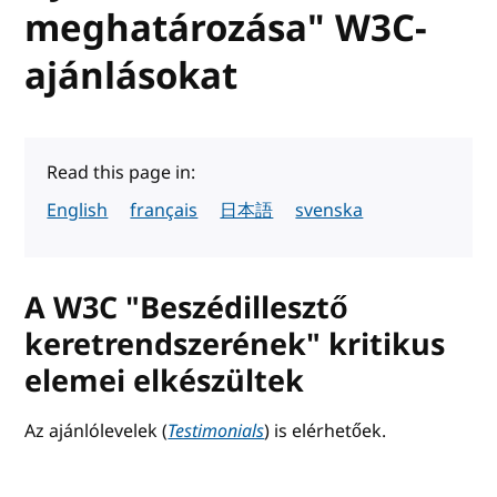
meghatározása" W3C-
ajánlásokat
Read this page in:
English
français
日本語
svenska
A W3C "Beszédillesztő
keretrendszerének" kritikus
elemei elkészültek
Az ajánlólevelek (
Testimonials
) is elérhetőek.