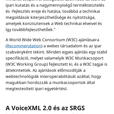
ipari kutatás és a nagymennyiségű terméktesztelés
és -fejlesztés ereje és hatása, továbbá a technikai
megoldások kiterjeszthetősége és nyitottsága,
amelyek konzisztensek a Web technikai elveivel és
így továbbfejleszthetőek."
A World Wide Web Consortium (W3C) ajánlásaira
(
Recommendation
) a webes társadalom és az ipar
szabványként tekint. Minden egyes ajánlás egy stabil
specifikáció, melyet valamelyik W3C Munkacsoport
(W3C Working Group) fejlesztett ki, és a W3C tagjai is
áttekintettek. Az ajánlások előmozdítják a
webtechnológiák interoperabilitását azáltal, hogy
magukban hordozzák a munkacsoportok által
megtestesített ipari egyetértést.
A VoiceXML 2.0 és az SRGS