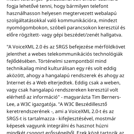
fogja lehetővé tenni, hogy bármilyen telefont
használhasson helyesen megtervezett webalapú
szolgáltatásokkal való kommunikációra, mindezt
nyomógombokon, szóbeli parancsokon keresztül és
előre rögzített- vagy gépi beszédet/zenét hallgatva.
"A VoiceXML 2.0 és az SRGS befejezése mérföldkövet
jelenthet a webes telekommunikációs technológiák
fejlődésében. Történelmi szempontból mind
technikailag mind kulturálisan egy rés volt eddig
aközött, ahogy a hangalapú rendszerek és ahogy az
Internet és a Web elterjedtek. Eddig csak a weben,
vagy csak hangalapú rendszereken keresztül volt
elérhető az információ" - magyarázta Tim Berners-
Lee, a W3C igazgatója. "A W3C Beszédillesztő
keretrendszerének -, ami a VoiceXML 2.0-t és az
SRGS-t is tartalmazza - kifejlesztésével, mostmár
képesek vagyunk integrálni és hasznot húzni
mindkét csoport erősségeiből. Ezek közé tartozik az