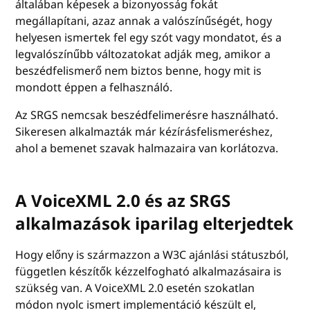
általában képesek a bizonyosság fokát
megállapítani, azaz annak a valószínűségét, hogy
helyesen ismertek fel egy szót vagy mondatot, és a
legvalószínűbb változatokat adják meg, amikor a
beszédfelismerő nem biztos benne, hogy mit is
mondott éppen a felhasználó.
Az SRGS nemcsak beszédfelimerésre használható.
Sikeresen alkalmazták már kézírásfelismeréshez,
ahol a bemenet szavak halmazaira van korlátozva.
A VoiceXML 2.0 és az SRGS
alkalmazások iparilag elterjedtek
Hogy előny is származzon a W3C ajánlási státuszból,
független készítők kézzelfogható alkalmazásaira is
szükség van. A VoiceXML 2.0 esetén szokatlan
módon nyolc ismert implementáció készült el,