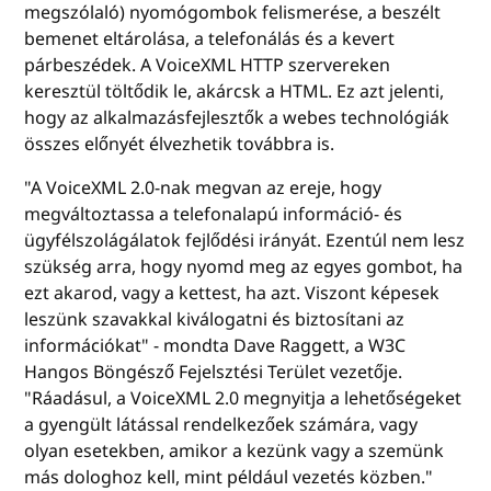
megszólaló) nyomógombok felismerése, a beszélt
bemenet eltárolása, a telefonálás és a kevert
párbeszédek. A VoiceXML HTTP szervereken
keresztül töltődik le, akárcsk a HTML. Ez azt jelenti,
hogy az alkalmazásfejlesztők a webes technológiák
összes előnyét élvezhetik továbbra is.
"A VoiceXML 2.0-nak megvan az ereje, hogy
megváltoztassa a telefonalapú információ- és
ügyfélszolágálatok fejlődési irányát. Ezentúl nem lesz
szükség arra, hogy nyomd meg az egyes gombot, ha
ezt akarod, vagy a kettest, ha azt. Viszont képesek
leszünk szavakkal kiválogatni és biztosítani az
információkat" - mondta Dave Raggett, a W3C
Hangos Böngésző Fejelsztési Terület vezetője.
"Ráadásul, a VoiceXML 2.0 megnyitja a lehetőségeket
a gyengült látással rendelkezőek számára, vagy
olyan esetekben, amikor a kezünk vagy a szemünk
más dologhoz kell, mint például vezetés közben."