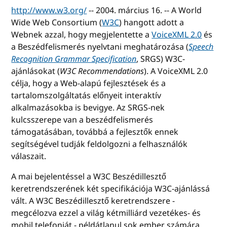
http://www.w3.org/
-- 2004. március 16. -- A World
Wide Web Consortium (
W3C
) hangott adott a
Webnek azzal, hogy megjelentette a
VoiceXML 2.0
és
a Beszédfelismerés nyelvtani meghatározása (
Speech
Recognition Grammar Specification
, SRGS) W3C-
ajánlásokat (
W3C Recommendations
). A VoiceXML 2.0
célja, hogy a Web-alapú fejlesztések és a
tartalomszolgáltatás előnyeit interaktív
alkalmazásokba is bevigye. Az SRGS-nek
kulcsszerepe van a beszédfelismerés
támogatásában, továbbá a fejlesztők ennek
segítségével tudják feldolgozni a felhasználók
válaszait.
A mai bejelentéssel a W3C Beszédillesztő
keretrendszerének két specifikációja W3C-ajánlássá
vált. A W3C Beszédillesztő keretrendszere -
megcélozva ezzel a világ kétmilliárd vezetékes- és
mobil telefonját - példátlanul sok ember számára