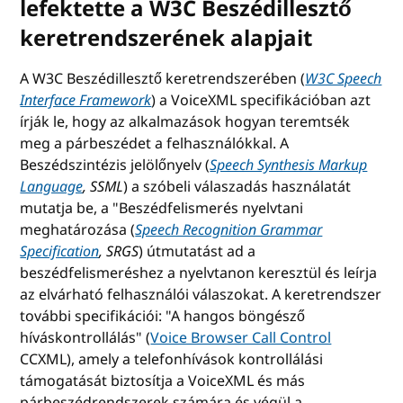
lefektette a W3C Beszédillesztő
keretrendszerének alapjait
A W3C Beszédillesztő keretrendszerében (
W3C Speech
Interface Framework
) a VoiceXML specifikációban azt
írják le, hogy az alkalmazások hogyan teremtsék
meg a párbeszédet a felhasználókkal. A
Beszédszintézis jelölőnyelv (
Speech Synthesis Markup
Language
, SSML
) a szóbeli válaszadás használatát
mutatja be, a "Beszédfelismerés nyelvtani
meghatározása (
Speech Recognition Grammar
Specification
, SRGS
) útmutatást ad a
beszédfelismeréshez a nyelvtanon keresztül és leírja
az elvárható felhasználói válaszokat. A keretrendszer
további specifikációi: "A hangos böngésző
híváskontrollálás" (
Voice Browser Call Control
CCXML), amely a telefonhívások kontrollálási
támogatását biztosítja a VoiceXML és más
párbeszédrendszerek számára és végül a