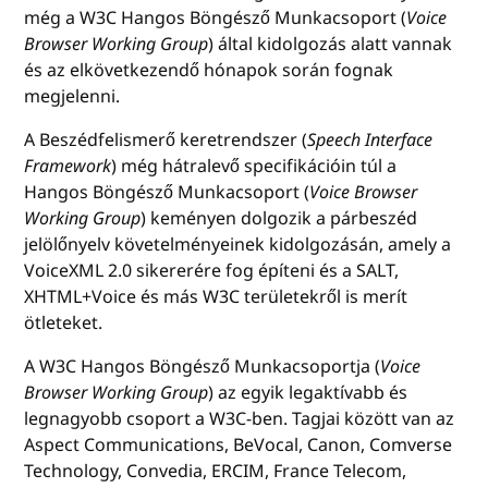
még a W3C Hangos Böngésző Munkacsoport (
Voice
Browser Working Group
) által kidolgozás alatt vannak
és az elkövetkezendő hónapok során fognak
megjelenni.
A Beszédfelismerő keretrendszer (
Speech Interface
Framework
) még hátralevő specifikációin túl a
Hangos Böngésző Munkacsoport (
Voice Browser
Working Group
) keményen dolgozik a párbeszéd
jelölőnyelv követelményeinek kidolgozásán, amely a
VoiceXML 2.0 sikererére fog építeni és a SALT,
XHTML+Voice és más W3C területekről is merít
ötleteket.
A W3C Hangos Böngésző Munkacsoportja (
Voice
Browser Working Group
) az egyik legaktívabb és
legnagyobb csoport a W3C-ben. Tagjai között van az
Aspect Communications, BeVocal, Canon, Comverse
Technology, Convedia, ERCIM, France Telecom,