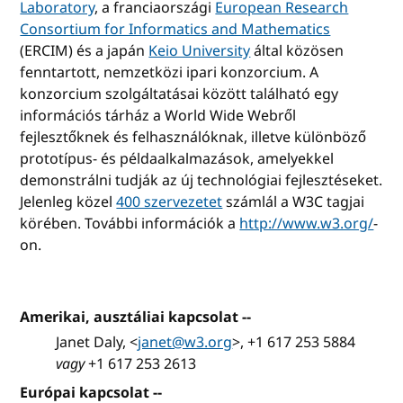
Laboratory
, a franciaországi
European Research
Consortium for Informatics and Mathematics
(ERCIM) és a japán
Keio University
által közösen
fenntartott, nemzetközi ipari konzorcium. A
konzorcium szolgáltatásai között található egy
információs tárház a World Wide Webről
fejlesztőknek és felhasználóknak, illetve különböző
prototípus- és példaalkalmazások, amelyekkel
demonstrálni tudják az új technológiai fejlesztéseket.
Jelenleg közel
400 szervezetet
számlál a W3C tagjai
körében. További információk a
http://www.w3.org/
-
on.
Amerikai, ausztáliai kapcsolat --
Janet Daly, <
janet@w3.org
>, +1 617 253 5884
vagy
+1 617 253 2613
Európai kapcsolat --