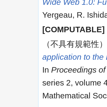
Wide Web 1.0: F
Yergeau, R. Ishida
[COMPUTABLE]
（不具有規範性
application to th
In
Proceedings of
series 2, volume
Mathematical Soci