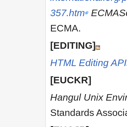
357.htm
ECMAScri
ECMA.
[EDITING]
HTML Editing API
[EUCKR]
Hangul Unix Envi
Standards Associa