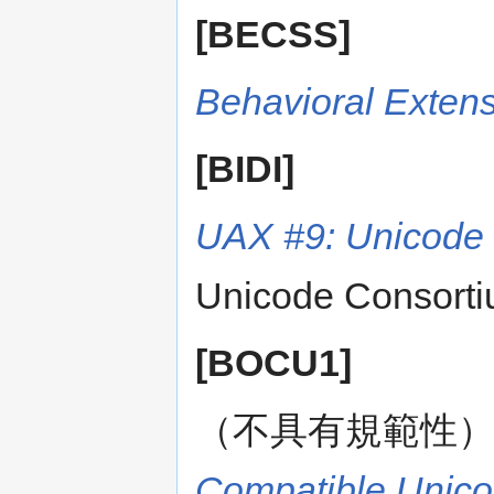
[BECSS]
Behavioral Exten
[BIDI]
UAX #9: Unicode B
Unicode Consorti
[BOCU1]
（不具有規範性
Compatible Unic