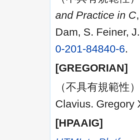
and Practice in C
Dam, S. Feiner, 
0-201-84840-6
.
[GREGORIAN]
（不具有規範性
Clavius. Gregory 
[HPAAIG]