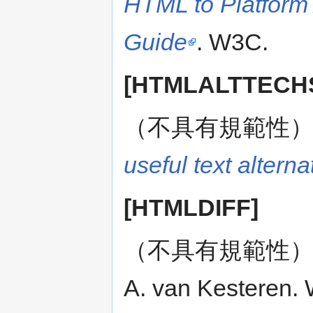
HTML to Platform 
Guide
. W3C.
[HTMLALTTECH
（不具有規範性
useful text alterna
[HTMLDIFF]
（不具有規範性
A. van Kesteren.