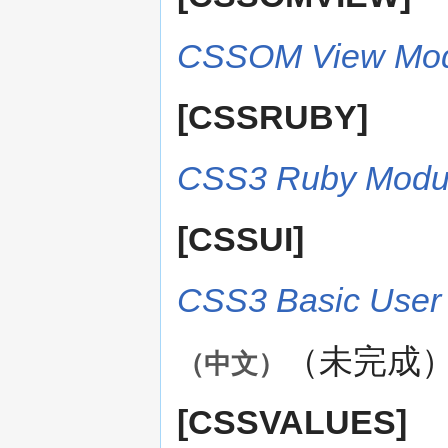
CSSOM View Mod
[CSSRUBY]
CSS3 Ruby Modu
[CSSUI]
CSS3 Basic User 
（未完成
（中文）
[CSSVALUES]