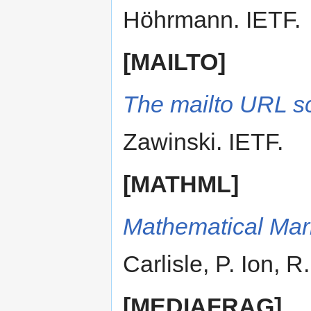
Höhrmann. IETF.
[MAILTO]
The mailto URL 
Zawinski. IETF.
[MATHML]
Mathematical Ma
Carlisle, P. Ion, 
[MEDIAFRAG]