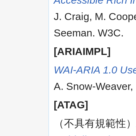
J. Craig, M. Coop
Seeman. W3C.
[ARIAIMPL]
WAI-ARIA 1.0 Use
A. Snow-Weaver,
[ATAG]
（不具有規範性