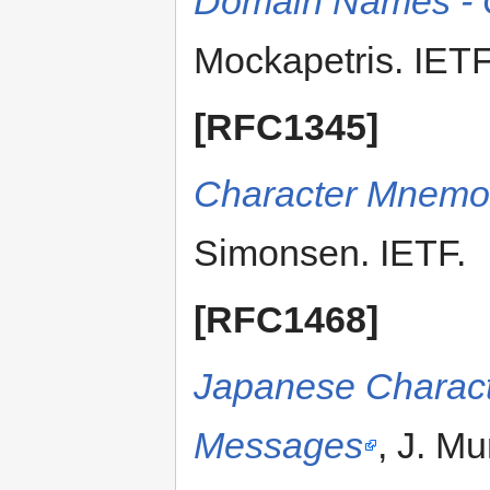
Domain Names - C
Mockapetris. IET
[RFC1345]
Character Mnemon
Simonsen. IETF.
[RFC1468]
Japanese Characte
Messages
, J. Mu