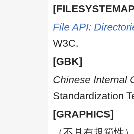
[FILESYSTEMAP
File API: Directo
W3C.
[GBK]
Chinese Internal 
Standardization T
[GRAPHICS]
（不具有規範性