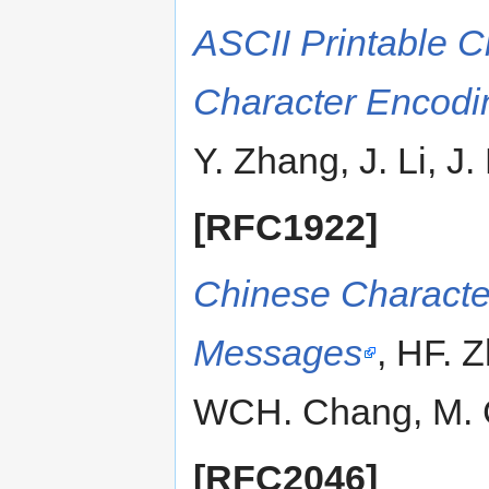
ASCII Printable 
Character Encodin
Y. Zhang, J. Li, J.
[RFC1922]
Chinese Character
Messages
, HF. 
WCH. Chang, M. C
[RFC2046]