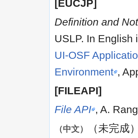
[EUCJP]
Definition and N
USLP. In English i
UI-OSF Applicatio
Environment
, Ap
[FILEAPI]
File API
, A. Ran
（未完成
（中文）