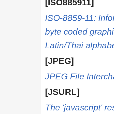
[ISO885911]
ISO-8859-11: Info
byte coded graphi
Latin/Thai alphab
[JPEG]
JPEG File Interc
[JSURL]
The 'javascript' r