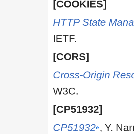
[COOKIES]
HTTP State Man
IETF.
[CORS]
Cross-Origin Res
W3C.
[CP51932]
CP51932
, Y. Na