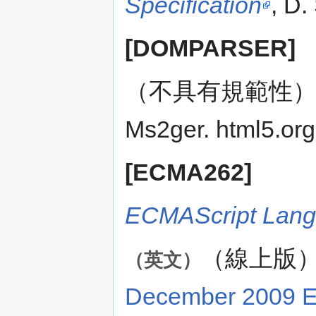
Specification
, D
[DOMPARSER]
（不具有規範性
Ms2ger. html5.org
[ECMA262]
ECMAScript Langu
（線上版
（英文）
December 2009 