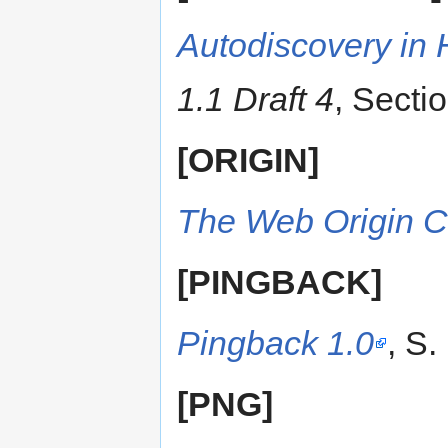
Autodiscovery i
1.1 Draft 4
, Secti
[ORIGIN]
The Web Origin 
[PINGBACK]
Pingback 1.0
, S.
[PNG]