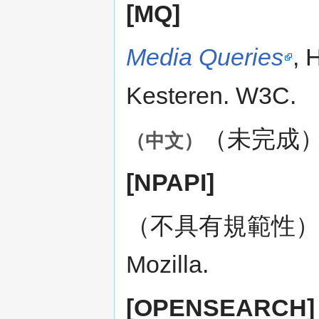
[MQ]
Media Queries
, 
Kesteren. W3C.
（未完成
（中文）
[NPAPI]
（不具有規範性
Mozilla.
[OPENSEARCH]