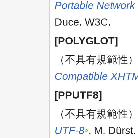
Portable Network 
Duce. W3C.
[POLYGLOT]
（不具有規範性
Compatible XHT
[PPUTF8]
（不具有規範性
UTF-8
, M. Dürst.