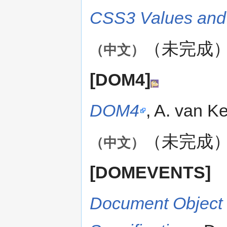
CSS3 Values and
（未完成
（中文）
[DOM4]
DOM4
, A. van K
（未完成
（中文）
[DOMEVENTS]
Document Object 