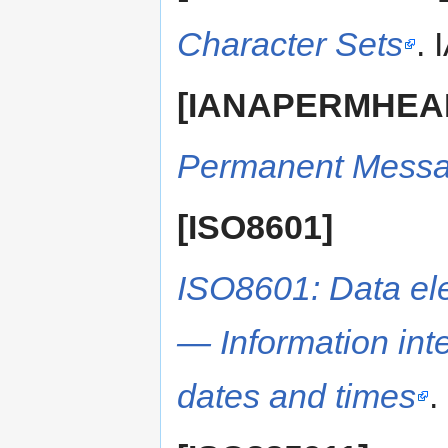
Character Sets
. 
[IANAPERMHEA
Permanent Messa
[ISO8601]
ISO8601: Data el
— Information in
dates and times
.