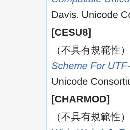
Davis. Unicode C
[CESU8]
（不具有規範性
Scheme For UTF-
Unicode Consorti
[CHARMOD]
（不具有規範性