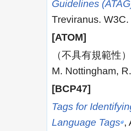
Guidelines (ATAG
Treviranus. W3C.
[ATOM]
（不具有規範性
M. Nottingham, R.
[BCP47]
Tags for Identify
Language Tags
,