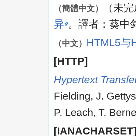
（未完
（簡體中文）
异
。譯者：葵中
HTML5与
（中文）
[HTTP]
Hypertext Transf
Fielding, J. Gettys
P. Leach, T. Berne
[IANACHARSET