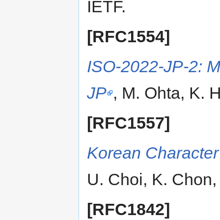
IETF.
[RFC1554]
ISO-2022-JP-2: Mu
JP
, M. Ohta, K. 
[RFC1557]
Korean Character
U. Choi, K. Chon,
[RFC1842]