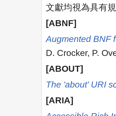
文獻均視為具有
[ABNF]
Augmented BNF fo
D. Crocker, P. Ove
[ABOUT]
The 'about' URI 
[ARIA]
Accessible Rich I