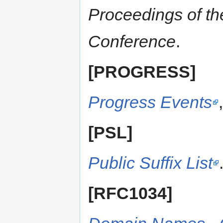
Proceedings of th
Conference
.
[PROGRESS]
Progress Events
[PSL]
Public Suffix List
[RFC1034]