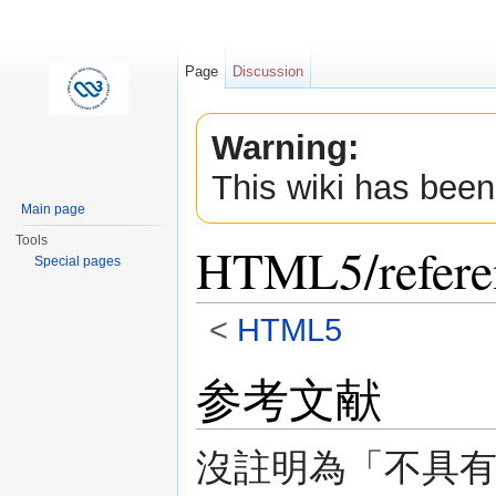
Page
Discussion
Warning:
This wiki has been
Main page
Tools
HTML5/refere
Special pages
<
HTML5
Jump to:
navigation
,
search
参考文献
沒註明為「不具