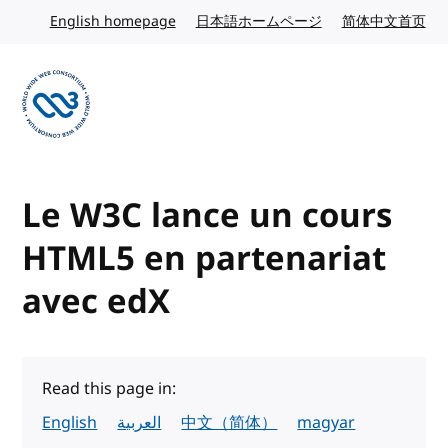
Skip to content
English homepage
English website
日本語ホームページ
Japanese website
简体中文首页
Chi
Visit the W3C homepage
Le W3C lance un cours
HTML5 en partenariat
avec edX
Read this page in:
English
العربية
中文（简体）
magyar