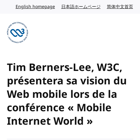
Skip to content
English homepage
English website
日本語ホームページ
Japanese website
简体中文首页
Chi
Visit the W3C homepage
Tim Berners-Lee, W3C,
présentera sa vision du
Web mobile lors de la
conférence « Mobile
Internet World »