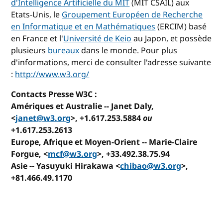
d'Intelligence Artificielle du MIT
(MIT CSAIL) aux
Etats-Unis, le
Groupement Européen de Recherche
en Informatique et en Mathématiques
(ERCIM) basé
en France et l'
Université de Keio
au Japon, et possède
plusieurs
bureaux
dans le monde. Pour plus
d'informations, merci de consulter l'adresse suivante
:
http://www.w3.org/
Contacts Presse W3C :
Amériques et Australie
-- Janet Daly,
<
janet@w3.org
>, +1.617.253.5884
ou
+1.617.253.2613
Europe, Afrique et Moyen-Orient
-- Marie-Claire
Forgue, <
mcf@w3.org
>, +33.492.38.75.94
Asie
-- Yasuyuki Hirakawa <
chibao@w3.org
>,
+81.466.49.1170