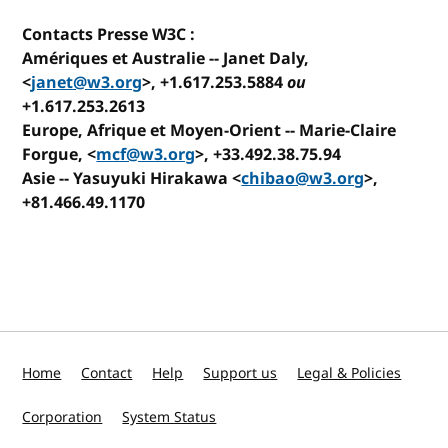
Contacts Presse W3C :
Amériques et Australie
-- Janet Daly,
<
janet@w3.org
>, +1.617.253.5884
ou
+1.617.253.2613
Europe, Afrique et Moyen-Orient
-- Marie-Claire
Forgue, <
mcf@w3.org
>, +33.492.38.75.94
Asie
-- Yasuyuki Hirakawa <
chibao@w3.org
>,
+81.466.49.1170
Home
Contact
Help
Support us
Legal & Policies
Corporation
System Status