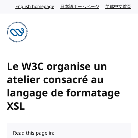
Skip to content
English homepage
English website
日本語ホームページ
Japanese website
简体中文首页
Chi
Visit the W3C homepage
Le W3C organise un
atelier consacré au
langage de formatage
XSL
Read this page in: