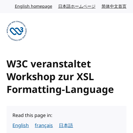
Skip to content
English homepage
English website
日本語ホームページ
Japanese website
简体中文首页
Chi
Visit the W3C homepage
W3C veranstaltet
Workshop zur XSL
Formatting-Language
Read this page in:
English
français
日本語