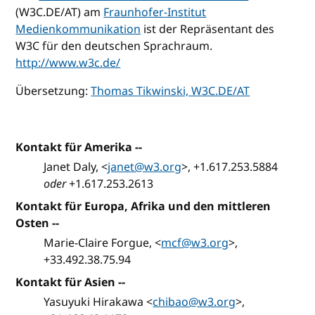
(W3C.DE/AT) am
Fraunhofer-Institut
Medienkommunikation
ist der Repräsentant des
W3C für den deutschen Sprachraum.
http://www.w3c.de/
Übersetzung:
Thomas Tikwinski, W3C.DE/AT
Kontakt für Amerika
--
Janet Daly, <
janet@w3.org
>, +1.617.253.5884
oder
+1.617.253.2613
Kontakt für Europa, Afrika und den mittleren
Osten
--
Marie-Claire Forgue, <
mcf@w3.org
>,
+33.492.38.75.94
Kontakt für Asien
--
Yasuyuki Hirakawa <
chibao@w3.org
>,