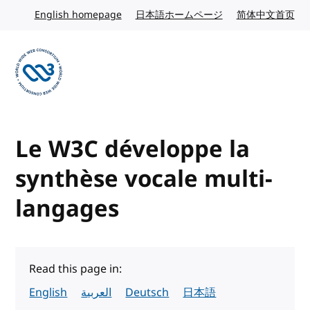
Skip to content
English homepage
English website
日本語ホームページ
Japanese website
简体中文首页
Chi
Visit the W3C homepage
Le W3C développe la
synthèse vocale multi-
langages
Read this page in:
English
العربية
Deutsch
日本語