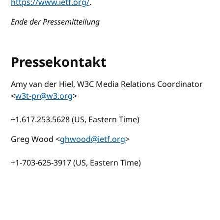
https://www.ietf.org/
.
Ende der Pressemitteilung
Pressekontakt
Amy van der Hiel, W3C Media Relations Coordinator
<
w3t-pr@w3.org
>
+1.617.253.5628 (US, Eastern Time)
Greg Wood <
ghwood@ietf.org
>
+1-703-625-3917 (US, Eastern Time)