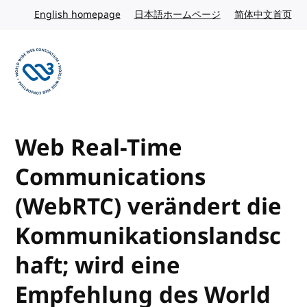
Skip to content
English homepage
English website
日本語ホームページ
Japanese website
简体中文首页
Chi
Visit the W3C homepage
Web Real-Time
Communications
(WebRTC) verändert die
Kommunikationslandsc
haft; wird eine
Empfehlung des World