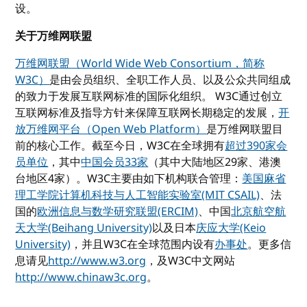
设。
关于万维网联盟
万维网联盟（World Wide Web Consortium，简称
W3C）
是由会员组织、全职工作人员、以及公众共同组成
的致力于发展互联网标准的国际化组织。 W3C通过创立
互联网标准及指导方针来保障互联网长期稳定的发展，
开
放万维网平台（Open Web Platform）
是万维网联盟目
前的核心工作。截至今日，W3C在全球拥有
超过390家会
员单位
，其中
中国会员33家
（其中大陆地区29家、港澳
台地区4家）。W3C主要由如下机构联合管理：
美国麻省
理工学院计算机科技与人工智能实验室(MIT CSAIL)
、法
国的
欧洲信息与数学研究联盟(ERCIM)
、中国
北京航空航
天大学(Beihang University)
以及日本
庆应大学(Keio
University)
，并且W3C在全球范围内设有
办事处
。更多信
息请见
http://www.w3.org
，及W3C中文网站
http://www.chinaw3c.org
。