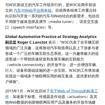
与W3C新设立的汽车工作组并行的，是W3C在两年前设
立的
汽车与Web平台商务组
。目前商务组将工作重点转
向识别与开发一系列的汽车与Web结合的新需求，包括但
不局限于媒体选择及调节（media tuner）、语音交互接
口（speech interfaces）等。
Global Automotive Practice at Strategy Analytics
副总监 Roger C.Lanctot
表示："W3C代表了在车辆互联
领域的广泛兴趣，这将推动汽车制造商以及上下游参与者
形成一个广泛的车辆互联生态系统。这一兴趣将极大的促
进形成一个帮助快速研发和发展车辆的互联能力
（vehicle connectivity）的开放平台，进一步增强车辆、
行人、设备和基础设施的进一步互联。W3C的工作将加速
实现这一领域多个物联网应用的相互集成，提供更好的用
户体验"。
2015年1月，W3C也启动了
关于Web of Things的标准工
作
，加速基于标签、传感器及作动器（actuators）及其
他Web数据的创新物联网应用产品及服务的开放市场建