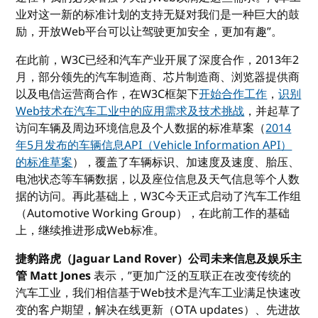
业对这一新的标准计划的支持无疑对我们是一种巨大的鼓
励，开放Web平台可以让驾驶更加安全，更加有趣”。
在此前，W3C已经和汽车产业开展了深度合作，2013年2
月，部分领先的汽车制造商、芯片制造商、浏览器提供商
以及电信运营商合作，在W3C框架下
开始合作工作
，
识别
Web技术在汽车工业中的应用需求及技术挑战
，并起草了
访问车辆及周边环境信息及个人数据的标准草案（
2014
年5月发布的车辆信息API（Vehicle Information API）
的标准草案
），覆盖了车辆标识、加速度及速度、胎压、
电池状态等车辆数据，以及座位信息及天气信息等个人数
据的访问。再此基础上，W3C今天正式启动了汽车工作组
（Automotive Working Group），在此前工作的基础
上，继续推进形成Web标准。
捷豹路虎（Jaguar Land Rover）公司未来信息及娱乐主
管 Matt Jones
表示，”更加广泛的互联正在改变传统的
汽车工业，我们相信基于Web技术是汽车工业满足快速改
变的客户期望，解决在线更新（OTA updates）、先进故