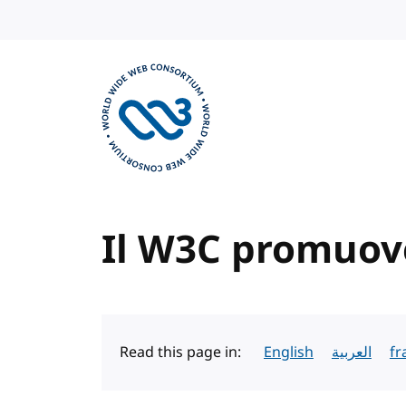
Skip to content
Visit the W3C homepage
Il W3C promuove
Read this page in:
English
العربية
fr