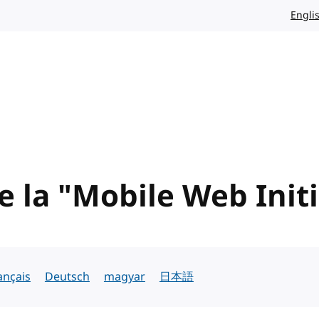
Engli
 la "Mobile Web Initi
ançais
Deutsch
magyar
日本語