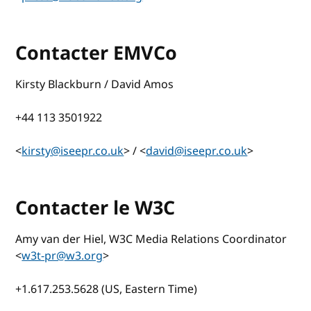
Contacter EMVCo
Kirsty Blackburn / David Amos
+44 113 3501922
<
kirsty@iseepr.co.uk
> / <
david@iseepr.co.uk
>
Contacter le W3C
Amy van der Hiel, W3C Media Relations Coordinator
<
w3t-pr@w3.org
>
+1.617.253.5628 (US, Eastern Time)