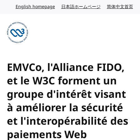
Skip to content
English homepage
English website
日本語ホームページ
Japanese website
简体中文首页
Chi
Visit the W3C homepage
EMVCo, l'Alliance FIDO,
et le W3C forment un
groupe d'intérêt visant
à améliorer la sécurité
et l'interopérabilité des
paiements Web