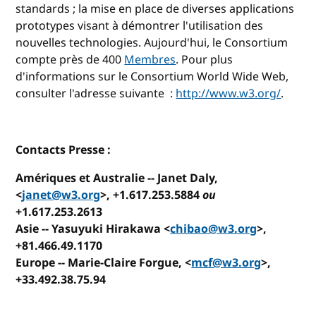
standards ; la mise en place de diverses applications
prototypes visant à démontrer l'utilisation des
nouvelles technologies. Aujourd'hui, le Consortium
compte près de 400
Membres
. Pour plus
d'informations sur le Consortium World Wide Web,
consulter l'adresse suivante :
http://www.w3.org/
.
Contacts Presse :
Amériques et Australie --
Janet Daly,
<
janet@w3.org
>, +1.617.253.5884
ou
+1.617.253.2613
Asie --
Yasuyuki Hirakawa <
chibao@w3.org
>,
+81.466.49.1170
Europe --
Marie-Claire Forgue, <
mcf@w3.org
>,
+33.492.38.75.94