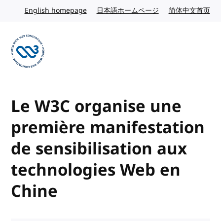
Skip to content
English homepage
English website
日本語ホームページ
Japanese website
简体中文首页
Chi
Visit the W3C homepage
Le W3C organise une
première manifestation
de sensibilisation aux
technologies Web en
Chine