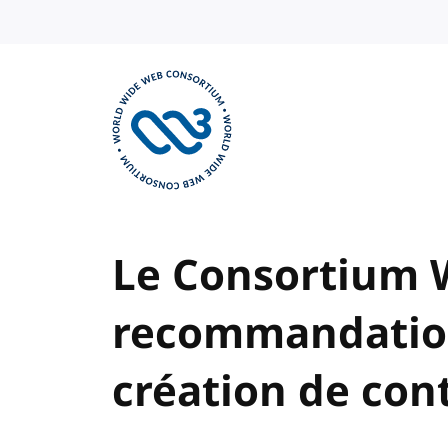
Skip to content
Visit the W3C homepage
Le Consortium 
recommandation 
création de co