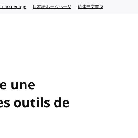
sh homepage
English website
日本語ホームページ
Japanese website
简体中文首页
Chinese website
e une
s outils de