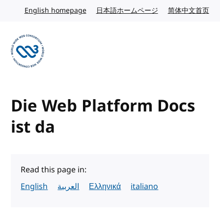
Skip to content
English homepage
English website
日本語ホームページ
Japanese website
简体中文首页
Chi
Visit the W3C homepage
Die Web Platform Docs
ist da
Read this page in:
English
العربية
Ελληνικά
italiano