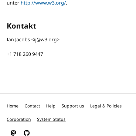
unter
http://www.w3.org/
.
Kontakt
Ian Jacobs <ij@w3.org>
+1 718 260 9447
Home
Contact
Help
Support us
Legal & Policies
Corporation
System Status
W3C on Mastodon
W3C on GitHub