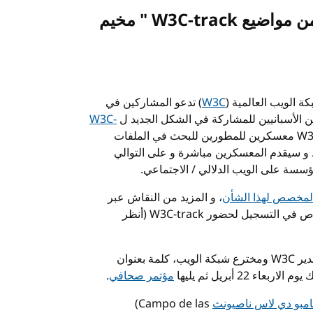
من مواضيع
W3C-track
" مخيم
W3C
) تدعو المشاركين في
ن الأسبانيين للمشاركة في الشكل الجديد ل
W3C-
W3
معسكرين للمطورين للبحث في الملفات
 و سيقدم المعسكرين مباشرة و على التوالي
ؤسسة على الويب الدلالي / الاجتماعي.
المخصص لهذا الشأن
، و المزيد من النقاش عبر
اص في التسجيل لحضور
W3C-track
(أنظر
دير
W3C
ومخترع شبكة الويب، كلمة بعنوان
22 أبريل ثم يليها
مؤتمر صحافي
.
امبو دي لاس ناصيونث
(Campo de las