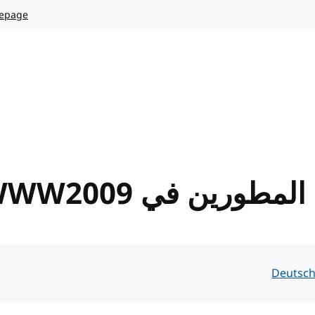
mepage
Deutsc