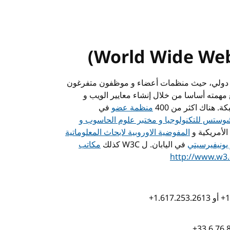
(World Wide We
دولي، حيث منظمات أعضاء و موظفون متفرغون
 مهمته أساسا من خلال إنشاء معايير الويب و
 هناك اكثر من 400
منظمة عضو
في
ستس للتكنولوجيا و مختبر علوم الحاسوب و
الأمريكية و
المفوضية الاوروبية لابحاث المعلوماتية
 يونيفيرسيتي
في اليابان. ل
W3C
كذلك
مكاتب
http://www.w3.
+1
أو
+1.617.253.2613
+33.6 76 