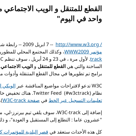
القطع للمتنقل و الويب الاجتماعي 
واحد في اليوم"
http://www.w3.org /
‏ -- 7 ابريل 2009 -- رابطة شبكة الويب العالمية (
مؤتمر
WWW2009
، وكذلك المجتمع المحلي للمطوري
track
. لأول مرة ، في 23 و 24 أبريل ، سوف تنظم
C
الساخنة والتي هي
القطع للمتنقل
و
الويب الاجتماعي
.
برامج تم تطويرها في مجال القطع المتنقلة وأدوات م
W3C
تدعو لاقتراحات مواضيع المناقشة عبر
الويكي 
نظام
Twitter Feed ‏ (#w3ctrack)
. هناك تخفيض خ
تعليمات التسجيل عبر الخط
في
صفحة
W3C-track
).
إضافة إلى
W3C-track
، سوف يلقي تيم بيرنرز-لي، م
"عشرون عاما : التطلع إلى المستقبل و العودة"، و ذلك يوم الاربعاء 
كل هذه الأحداث ستعقد في
قصر البلدية للمؤتمرات ك