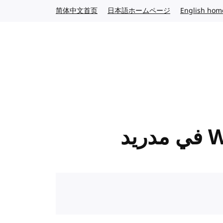
Chinese website
Japanese website
简体中文首页
日本語ホームページ
English website
English ho