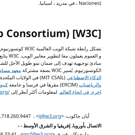
Naciones)
، في مدريد ، اسبانيا.
b Consortium) [W3C]
تشكل رابطة شبكة الويب العالمية
W3C
كونسورتيوم 
و العموم يعملون معا لتطوير معايير الويب.
W3C
يتابع
مبادئ توجيهية تهدف إلى ضمان نمو طويل الأجل للشبكة.
الكونسورتيوم. يُسير
W3C
بصفة مشتركة
معهد مساشو
الذكاء الاصطناعي
(MIT CSAIL)
في الولايات المتّحدة 
والرياضيات
(ERCIM)
مقرها في فرنسا و جامعة
كييو
اخرى في انحاء العالم
. لمعلومات أكثر أنظر إلى
org/
أيان جاكوب،
>
ij@w3.org
<
، ‏
.718.260.9447
الاتصال بأوروبا، إفريقيا و الشرق الأوسط - -
ماري-كلير فورج،
>
mcf@w3.org
<
، ‏
86 33 41