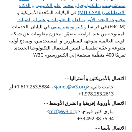
مساشوستس للتكنولوجيا و مختبر علم الكمبيوتر و الذكاء
الاصطناعي
(MIT CSAIL)
في الولايات المتّحدة الأمريكية و
مجموعة البحث الأوربية لعلم المعلومات و علم الرياضيات
(ERCIM)
في فرنسا و
كييو يونيفيرسيتي
في اليابان. الخدمات
الممنوحة من عند الرابطة تتضمّن: مخزن معلومات عن شبكة
الويب العالمية متوجهة للمطورين و المستخدِمين، ونماذج أولية
متنوعة و عيّنة تطبيقات لتبيين استعمال التكنولوجيا الجديدة.
تقريبًا 400 منظّمة منضمة إلي الكنيورسيوم
W3C
الاتصال بالأمريكتين و أستراليا - -
جانيت دالي،
>
janet@w3.org
<
، ‏
+1.617.253.5884
أو
+1.978.253.2613
الاتصال بأوروبا، إفريقيا و الشرق الأوسط - -
ماري-كلير فورج،
>
mcf@w3.org
<
، ‏
+33.492.38.75.94
الاتصال بآسيا - -