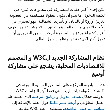
لكن إحدى أكبر عقبات للمشاركة في مجموعات كبيرة هي
تكلفة الدخول. ما يبدو أن يكون معقولًا كمساهمة في العضوية
بغربيّ أوروبّا أو باليابان أو بأمريكا الشمالية، فهو تعجيزي في
الأنحاء الأخرى من العالم. بينما تعتنق
W3C
مشاركة من طرف
أفراد كخبراء مدعوّين، المنظمة أدركت أنه من الضروري أن
تعمل أكثر لكي تحتضن منظمات حول العالم.
نظام المشاركة الجديد ل
W3C
و المصمم
للاقتصاديات المحلية، يشجع على مشاركة
أوسع
هذه المبادرة، المركزة على المناطق العالمية المبتدِئة في
اكتشاف تكنولوجيات الويب، هي فقط آخِر التزامات
W3C
الدولية. فخلال
نشاط التدويل
و
برنامج الترجمة
الذي يعتمد على
العمل التطوّعي و
أربعة عشر مكتبًا
حول العلم بالإضافة إلى
سياسة الترخيص الواضحة
، تستطيع رابطة
W3C
مقابلة