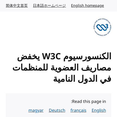
Skip to content
site
Japanese website
简体中文首页
日本語ホームページ
English website
English homepage
Visit the W3C homepage
الكنسورسيوم W3C يخفض
مصاريف العضوية للمنظمات
في الدول النامية
Read this page in:
magyar
Deutsch
français
English