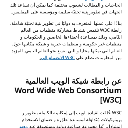
الحاجيات و المطالب لشعوب مختلفة كما يمكن أن تساعد تلك
الجهات في تطوير بِنية تحتيّة سليمة ومؤسسة على المقاييس.
بناءًا على عملها المتعرف به دوليًا في تطوير بِنية تحتيّة شاملة،
رابطة
W3C
تلتمس بنشاط مشاركة منظمات من العالم
النّامي، وذلك بمساعدة أعضاءها الخاصين و الحكومات و
منظمات غير حكومية و منظمات خيرية و شبكة مكاتبها حول
العالم التي تمثلها محليا و التي تتسع نحو العالم النامي. للمزيد
من المعلومات تطلع على
W3C
الانضمام إلى
.
عن رابطة شبكة الويب العالمية
Word Wide Web Consortium
[W3C]
W3C
خُلِقَت لقيادة الويب إلى إمكانيته الكاملة بتطوير ر
بروتوكولات مُتَداوَلة لمساندة تطوّره و ضمان الاستخدام
المتبادل. إنّها مجموعة صناعية دولية مستضيفة عند
معهد