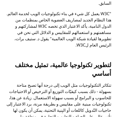
السابق.
W3C"
يعمل كل شيء في بناء تكنولوجيات الويب لخدمة العالم.
هذا النظام الجديد لمصاريف العضوية الخاص بمنظمات من
الدول النامية، يأكد الاعتبار الذي تخصه
W3C
لمشاركتهم و
مساهمتهم و استعمالهم للمقاييس و الدلائل التي نحن في
تطويرها لقيادة شبكة الويب العالمية" يقول د. ستيف برات،
الرئيس العام ل
W3C
.
لتطوير تكنولوجيا عالمية، تمثيل مختلف
أساسي
تتكاثر التكنولوجيات مثل الويب إلى درجة أنها تصبح متاحة
بسهولة - ذلك بسبب كيفيّات التوزيع أو الترخيص أو الاحتياجات
للحاسوب و البرامج أو بسبب سهولة الاستعمال. زيادة عن هذا،
تكنولوجيات مبنية على مقاييس و بطريقة مرنة، برد الاعتبار إلى
حاجيات التّدويل كاللغات أو البِنية التحتية، يمكن أن يكون لها
تأثير عالي على الحياة و التعليم و التجارة في منطقة ما.