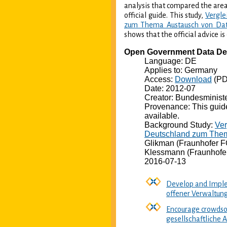
analysis that compared the area
official guide. This study,
Vergle
zum Thema Austausch von Dat
shows that the official advice is
Open Government Data De
Language: DE
Applies to: Germany
Access:
Download
(PD
Date: 2012-07
Creator: Bundesminist
Provenance: This guid
available.
Background Study:
Ver
Deutschland zum Them
Glikman (Fraunhofer FO
Klessmann (Fraunhofer
2016-07-13
Develop and Imple
offener Verwaltung
Encourage crowdso
gesellschaftliche 