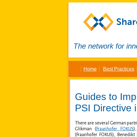
The network for inn
Home
Best Practices
Guides to Imp
PSI Directive
i
There are several German partne
Glikman (
Fraunhofer FOKUS
)
(Fraunhofer FOKUS), Benedikt