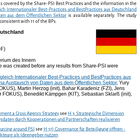
s covered by the Share-PSI Best Practices and the information in the
ich Internationaler Best-Practices und BestPractices aus Deutschland
en aus dem Öffentlichen Sektor
is available separately. The study
 consistent with 11 of the BPs.
utschland
F)
erium des Innern
e was created before any results from Share-PSI were
gleich Internationaler Best-Practices und BestPractices aus
a Austausch von Daten aus dem Öffentlichen Sektor
, Yury
KUS), Martin Herzog (init), Bahar Karadeniz (FZI), Jens
 FOKUS), Benedikt Kämpgen (KIT), Sebastian Sklarß (init),
ment a Cross Agency Strategy
see
H 3: Strategische Dimension
sdaten durch Kooperationen und Partnerschaften realisieren
urcing around PSI
see
H 37) Governance für Beteiligung öffnen -
Akteure als Ideengeber nutzen