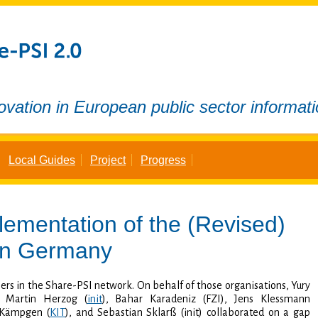
ovation in European public sector informat
Local Guides
Project
Progress
lementation of the
(Revised)
n Germany
rs in the Share-PSI network. On behalf of those organisations, Yury
, Martin Herzog (
init
), Bahar Karadeniz (FZI), Jens Klessmann
 Kämpgen (
KIT
), and Sebastian Sklarß (init) collaborated on a gap