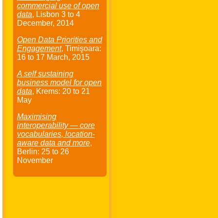
commercial use of open
data
, Lisbon
3
to
4
December
, 2014
Open Data Priorities and
Engagement
, Timişoara:
16
to
17 March
, 2015
A self sustaining
business model for open
data
, Krems:
20
to
21
May
Maximising
interoperability — core
vocabularies, location-
aware data and more
,
Berlin:
25
to
26
November