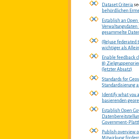
Dataset Criteria
se
behördlichen Erm
Establish an Open
Verwaltungsdaten b
gesammelte Daten,
(Re)use federated 
wichtiger als All
Enable feedback ch
8) Zielgruppenori
(letzter Absatz)
Standards for Geos
Standardisierung a
Identify what you 
basierenden geore
Establish Open Gov
Datenbereitstellun
Government-Platt
Publish overview 
Mitwirkung fördern