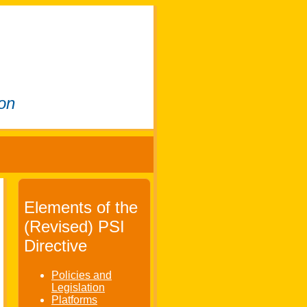
ion
Elements of the
(Revised) PSI
Directive
Policies and
Legislation
Platforms