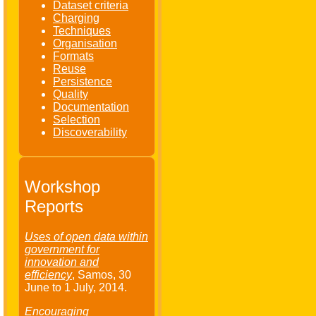
Dataset criteria
Charging
Techniques
Organisation
Formats
Reuse
Persistence
Quality
Documentation
Selection
Discoverability
Workshop
Reports
Uses of open data within
government for
innovation and
efficiency
, Samos,
30
June
to
1 July
, 2014.
Encouraging