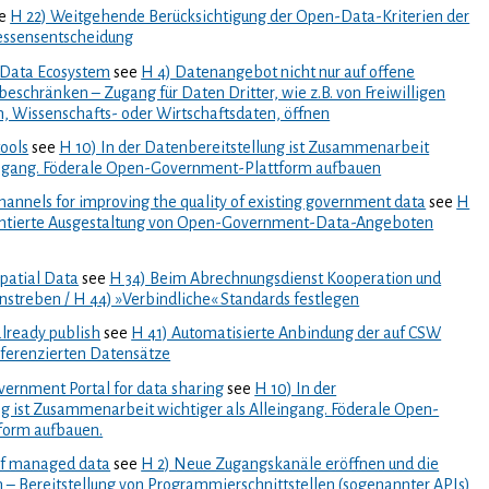
e
H 22) Weitgehende Berücksichtigung der Open-Data-Kriterien der
essensentscheidung
 Data Ecosystem
see
H 4) Datenangebot nicht nur auf offene
eschränken – Zugang für Daten Dritter, wie z.B. von Freiwilligen
 Wissenschafts- oder Wirtschaftsdaten, öffnen
tools
see
H 10) In der Datenbereitstellung ist Zusammenarbeit
eingang. Föderale Open-Government-Plattform aufbauen
annels for improving the quality of existing government data
see
H
entierte Ausgestaltung von Open-Government-Data-Angeboten
patial Data
see
H 34) Beim Abrechnungsdienst Kooperation und
nstreben / H 44) »Verbindliche« Standards festlegen
already publish
see
H 41) Automatisierte Anbindung der auf CSW
ferenzierten Datensätze
ernment Portal for data sharing
see
H 10) In der
g ist Zusammenarbeit wichtiger als Alleingang. Föderale Open-
form aufbauen.
of managed data
see
H 2) Neue Zugangskanäle eröffnen und die
 – Bereitstellung von Programmierschnittstellen (sogenannter APIs)