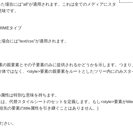
った場合には"all"が適用されます。これは全てのメディアにスタ
意味です。
MIMEタイプ
。
場合には"text/css"が適用されます。
e>要素の親要素とその子要素のみに提供されるかどうかを示します。つまり、
体ではなく、<style>要素の親要素をルートとしたツリー内にのみス
title属性は特別な意味を持ちます。
tle属性は、代替スタイルシートのセットを定義します。もし<style>要素がt
先の要素のtitle属性を引き継ぐことはありません。)
ださい。