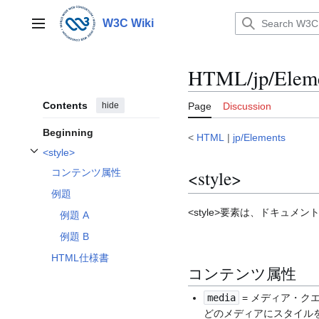
Jump
to
W3C Wiki
Main menu
content
HTML/jp/Elemen
Contents
hide
Page
Discussion
Beginning
<
HTML
|
jp/Elements
<style>
Toggle <style> subsection
<style>
コンテンツ属性
例題
<style>要素は、ドキュ
例題 A
例題 B
HTML仕様書
コンテンツ属性
media
= メディア・ク
どのメディアにスタイル