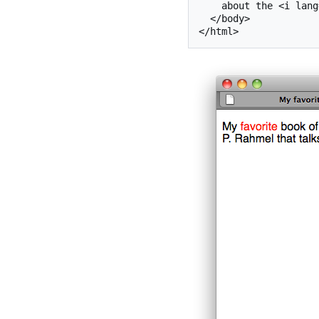
    about the <i lang="la">Felis Catus</i> in modern human society.</p>

  </body>
