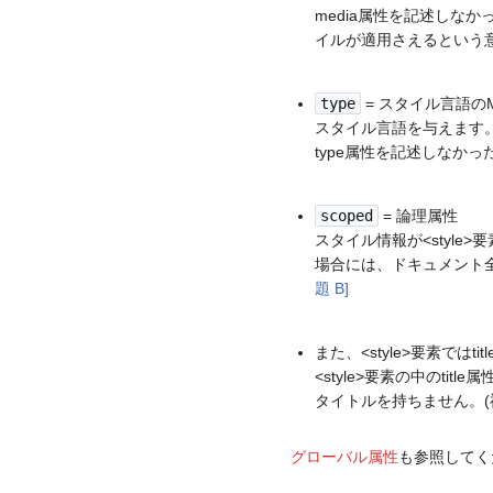
media属性を記述しなか
イルが適用さえるという
type
= スタイル言語の
スタイル言語を与えます
type属性を記述しなかった
scoped
= 論理属性
スタイル情報が<styl
場合には、ドキュメント全
題 B]
また、<style>要素では
<style>要素の中のti
タイトルを持ちません。(祖
グローバル属性
も参照してく