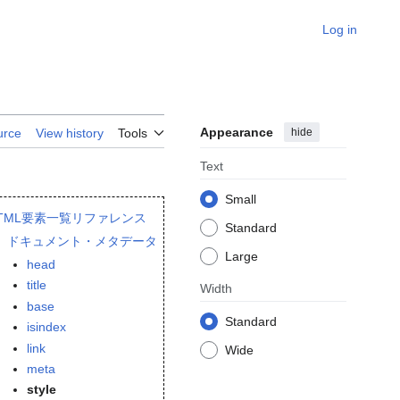
Log in
Appearance
hide
urce
View history
Tools
Text
Small
TML要素一覧リファレンス
Standard
ドキュメント・メタデータ
Large
head
title
Width
base
Standard
isindex
link
Wide
meta
style