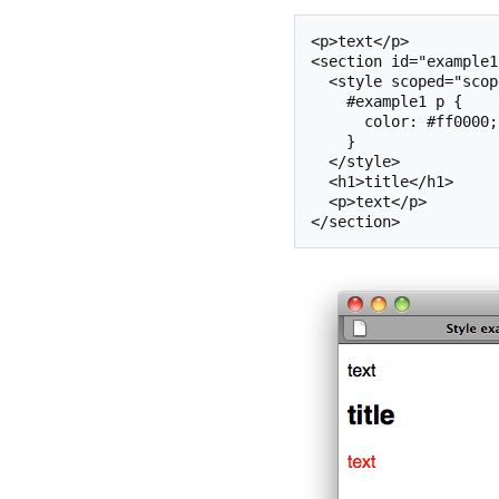
<p>text</p>

<section id="example1"
  <style scoped="scoped">

    #example1 p {

      color: #ff0000;

    }

  </style>

  <h1>title</h1>

  <p>text</p>
