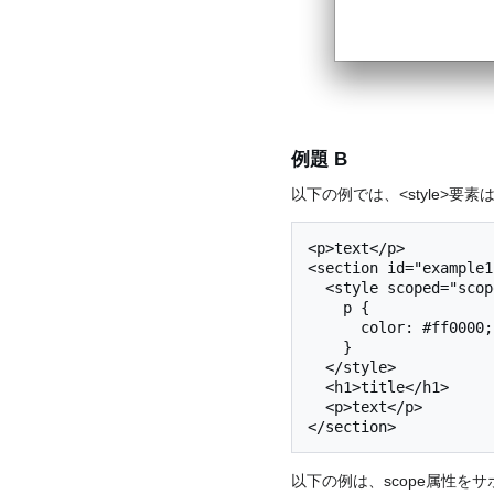
例題 B
以下の例では、<style>要素
<p>text</p>

<section id="example1"
  <style scoped="scoped">

    p {

      color: #ff0000;

    }

  </style>

  <h1>title</h1>

  <p>text</p>

以下の例は、scope属性