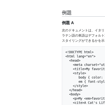
例題
例題 A
次のドキュメントは、イタリ
ラテン語の単語はデフォルト
スタイリングができるかを示してい
<!DOCTYPE html>

<html lang="en">

  <head>

    <meta charset="utf-8">

    <title>My favorite book</title>

    <style>

       body { color: black; background: white; }

       em { font-style: normal; color: red; }

    </style>

  </head>

  <body>

    <p>My <em>favorite</em> book of all time has <em>got</em> to be

    <cite>A Cat's Life</cite>. It is a book by P. Rahmel that talks
