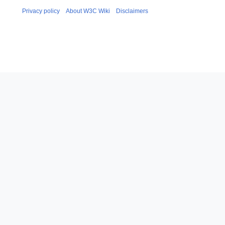
Privacy policy
About W3C Wiki
Disclaimers