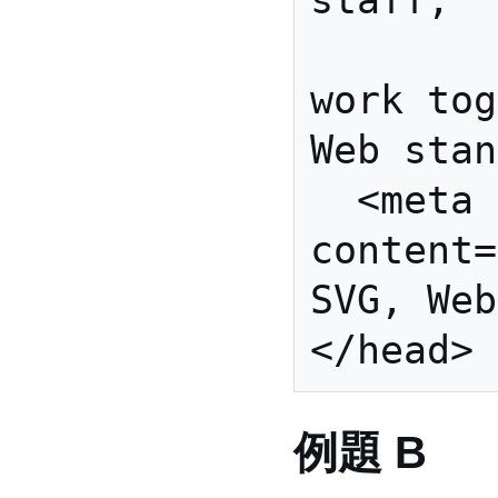
        and the public 
work tog
Web stan
  <meta name="keyword" 
content=
SVG, Web
例題 B