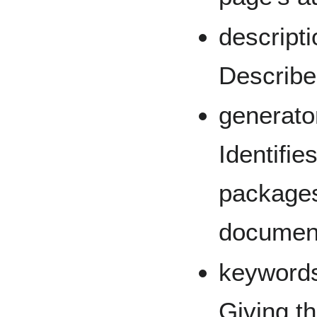
descripti
Describe
generato
Identifie
packages
documen
keyword
Giving t