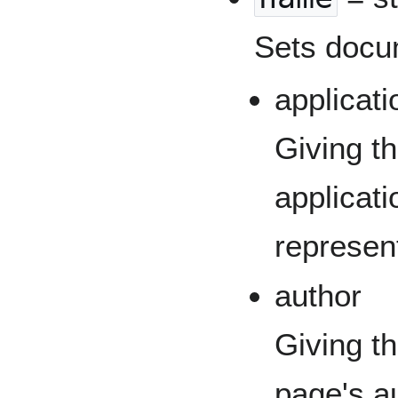
Sets docu
applicat
Giving t
applicati
represen
author
Giving t
page's a