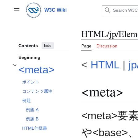
Jump
to
W3C Wiki
Main menu
content
HTML/jp/Eleme
Contents
hide
Page
Discussion
Beginning
<
HTML
|
j
<meta>
Toggle <meta> subsection
ポイント
<meta>
コンテンツ属性
例題
例題 A
<meta>要素
例題 B
HTML仕様書
や<base>、