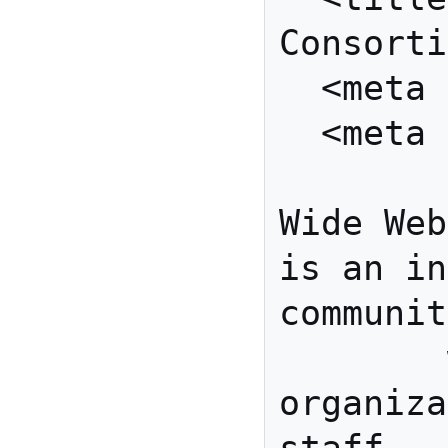
Consorti
  <meta charset=utf-8" />

  <meta name="description"

        content="The World 
Wide Web
is an in
communit
        where Member 
organiza
staff,
