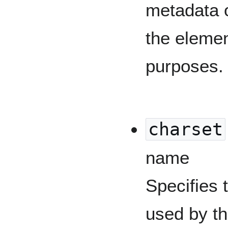
metadata 
the elemen
purposes.
charset
name
Specifies 
used by t