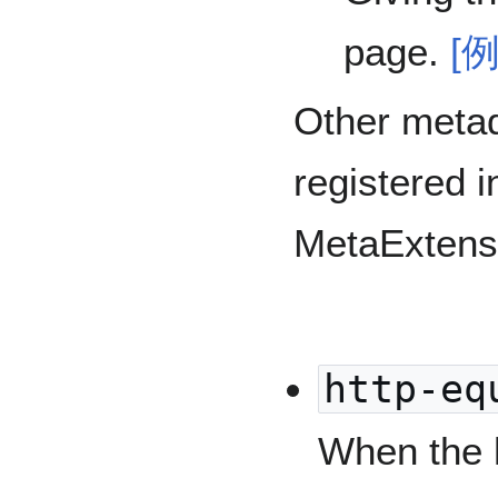
page.
[例
Other meta
registered
MetaExtens
http-eq
When the h