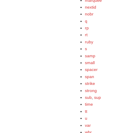
marquee
nextid
nobr
q
rp
rt
ruby
s
samp
small
spacer
span
strike
strong
sub
,
sup
time
tt
u
var
wbr