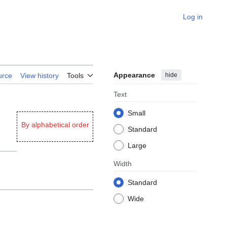
Log in
Appearance
hide
urce
View history
Tools
Text
Small
By alphabetical order
Standard
Large
Width
Standard
Wide