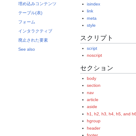
埋め込みコンテンツ
isindex
link
テーブル(表)
meta
フォーム
style
インタラクティブ
スクリプト
廃止された要素
script
See also
noscript
セクション
body
section
nav
article
aside
h1, h2, h3, h4, h5, and h
hgroup
header
footer