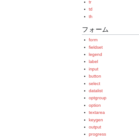
tr
td
th
フォーム
form
fieldset
legend
label
input
button
select
datalist
optgroup
option
textarea
keygen
output
progress