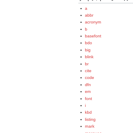
a
abbr
acronym
b
basefont
bdo
big
blink
br
cite
code
dfn
em
font
i
kbd
listing
mark