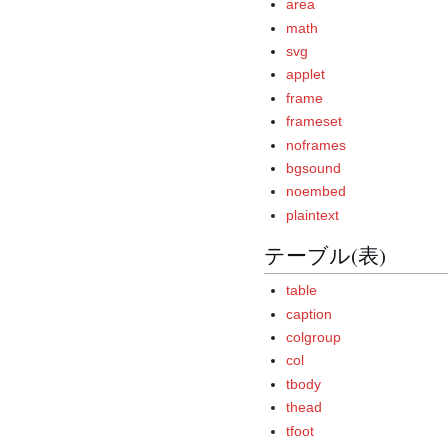
area
math
svg
applet
frame
frameset
noframes
bgsound
noembed
plaintext
テーブル(表)
table
caption
colgroup
col
tbody
thead
tfoot