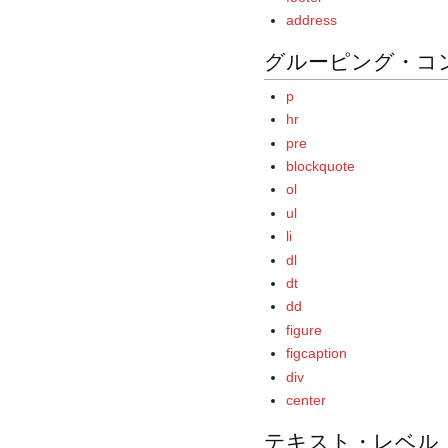
address
グルーピング・コ
p
hr
pre
blockquote
ol
ul
li
dl
dt
dd
figure
figcaption
div
center
テキスト・レベル