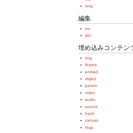
xmp
編集
ins
del
埋め込みコンテン
img
iframe
embed
object
param
video
audio
source
track
canvas
map