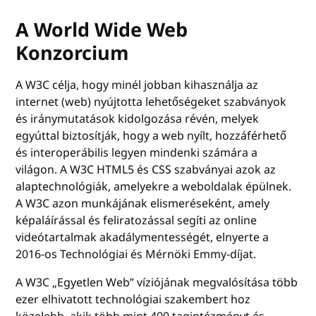
A World Wide Web
Konzorcium
A W3C célja, hogy minél jobban kihasználja az
internet (web) nyújtotta lehetőségeket szabványok
és iránymutatások kidolgozása révén, melyek
egyúttal biztosítják, hogy a web nyílt, hozzáférhető
és interoperábilis legyen mindenki számára a
világon. A W3C HTML5 és CSS szabványai azok az
alaptechnológiák, amelyekre a weboldalak épülnek.
A W3C azon munkájának elismeréseként, amely
képaláírással és feliratozással segíti az online
videótartalmak akadálymentességét, elnyerte a
2016-os Technológiai és Mérnöki Emmy-díjat.
A W3C „Egyetlen Web” víziójának megvalósítása több
ezer elhivatott technológiai szakembert hoz