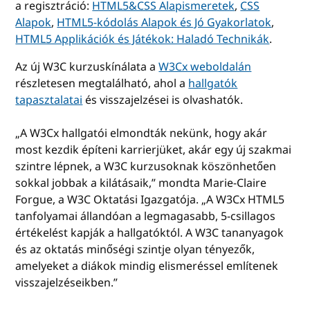
a regisztráció:
HTML5&CSS Alapismeretek
,
CSS
Alapok
,
HTML5-kódolás Alapok és Jó Gyakorlatok
,
HTML5 Applikációk és Játékok: Haladó Technikák
.
Az új W3C kurzuskínálata a
W3Cx weboldalán
részletesen megtalálható, ahol a
hallgatók
tapasztalatai
és visszajelzései is olvashatók.
„A W3Cx hallgatói elmondták nekünk, hogy akár
most kezdik építeni karrierjüket, akár egy új szakmai
szintre lépnek, a W3C kurzusoknak köszönhetően
sokkal jobbak a kilátásaik,” mondta Marie-Claire
Forgue, a W3C Oktatási Igazgatója. „A W3Cx HTML5
tanfolyamai állandóan a legmagasabb, 5-csillagos
értékelést kapják a hallgatóktól. A W3C tananyagok
és az oktatás minőségi szintje olyan tényezők,
amelyeket a diákok mindig elismeréssel említenek
visszajelzéseikben.”