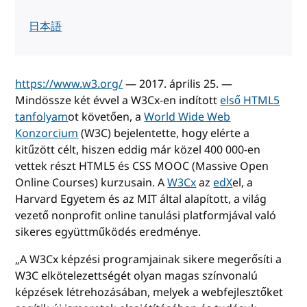
日本語
https://www.w3.org/
— 2017. április 25. —
Mindössze két évvel a W3Cx-en indított
első HTML5
tanfolyam
ot követően, a
World Wide Web
Konzorcium
(W3C) bejelentette, hogy elérte a
kitűzött célt, hiszen eddig már közel 400 000-en
vettek részt HTML5 és CSS MOOC (Massive Open
Online Courses) kurzusain. A
W3Cx
az
edX
el, a
Harvard Egyetem és az MIT által alapított, a világ
vezető nonprofit online tanulási platformjával való
sikeres együttműködés eredménye.
„A W3Cx képzési programjainak sikere megerősíti a
W3C elkötelezettségét olyan magas színvonalú
képzések létrehozásában, melyek a webfejlesztőket