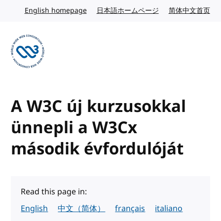
Skip to content
English homepage
English website
日本語ホームページ
Japanese website
简体中文首页
Chi
Visit the W3C homepage
A W3C új kurzusokkal
ünnepli a W3Cx
második évfordulóját
Read this page in:
English
中文（简体）
français
italiano