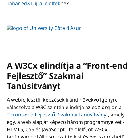
Tanár edX Díjra jelöltek
nek.
A W3Cx elindítja a “Front-end
Fejlesztő” Szakmai
Tanúsítványt
A webfejlesztői képzések iránti növekvő igényre
válaszolva a W3C szintén elindítja az edX.org-on a
““Front-end Fejlesztő” Szakmai Tanúsítvány
t, amely
egy, a web alapját képező három programnyelvet -
HTML5, CSS és JavaScript - felölelő, öt W3Cx
tanfolyamból álló sorozat teljesítésével szerezhető