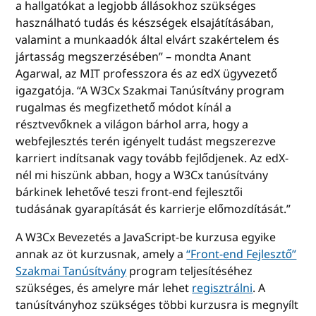
a hallgatókat a legjobb állásokhoz szükséges
használható tudás és készségek elsajátításában,
valamint a munkaadók által elvárt szakértelem és
jártasság megszerzésében” – mondta Anant
Agarwal, az MIT professzora és az edX ügyvezető
igazgatója. “A W3Cx Szakmai Tanúsítvány program
rugalmas és megfizethető módot kínál a
résztvevőknek a világon bárhol arra, hogy a
webfejlesztés terén igényelt tudást megszerezve
karriert indítsanak vagy tovább fejlődjenek. Az edX-
nél mi hiszünk abban, hogy a W3Cx tanúsítvány
bárkinek lehetővé teszi front-end fejlesztői
tudásának gyarapítását és karrierje előmozdítását.”
A W3Cx Bevezetés a JavaScript-be kurzusa egyike
annak az öt kurzusnak, amely a
“Front-end Fejlesztő”
Szakmai Tanúsítvány
program teljesítéséhez
szükséges, és amelyre már lehet
regisztrálni
. A
tanúsítványhoz szükséges többi kurzusra is megnyílt