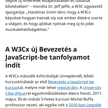
segítik új ismeretek elsajátításában és tudásuk
bővítésében” – mondta Dr. Jeff Jaffe, a W3C ügyvezető
igazgatója. „Hatalmas öröm látni, hogy a W3Cx
képzései hogyan hatnak oly sok ember életére szerte
a világon, és hogy ajtókat nyitnak meg új és jobb
munkalehetőségekhez.”
A W3Cx új Bevezetés a
JavaScript-be tanfolyamot
indít
A W3Cx második évfordulóját ünneplendő, bővíti
kurzuskínálatát az első
Bevezetés a JavaScript-be
kurzus
sal, melyre már lehet
regisztrálni
. A
University
Côte d’Azur
rel együttműködésben életre hívott, 2017.
május 30-án induló 5-hetes kurzust Michel Buffa
professzor vezeti, aki egyike volt a
2016-ban Legjobb