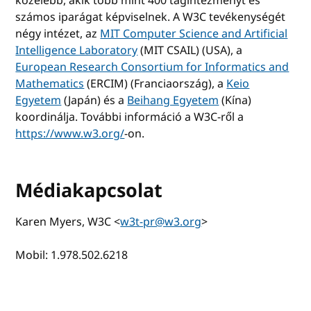
közelebb, akik több mint 400 tagintézményt és
számos iparágat képviselnek. A W3C tevékenységét
négy intézet, az
MIT Computer Science and Artificial
Intelligence Laboratory
(MIT CSAIL) (USA), a
European Research Consortium for Informatics and
Mathematics
(ERCIM) (Franciaország), a
Keio
Egyetem
(Japán) és a
Beihang Egyetem
(Kína)
koordinálja. További információ a W3C-ről a
https://www.w3.org/
-on.
Médiakapcsolat
Karen Myers, W3C <
w3t-pr@w3.org
>
Mobil: 1.978.502.6218