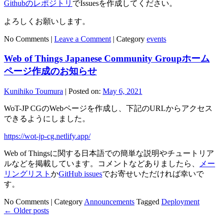
Githubのレポジトリ
でIssuesを作成してください。
よろしくお願いします。
No Comments |
Leave a Comment
|
Category
events
Web of Things Japanese Community Groupホーム
ページ作成のお知らせ
Kunihiko Toumura
|
Posted on:
May 6, 2021
WoT-JP CGのWebページを作成し、下記のURLからアクセス
できるようにしました。
https://wot-jp-cg.netlify.app/
Web of Thingsに関する日本語での簡単な説明やチュートリア
ルなどを掲載しています。コメントなどありましたら、
メー
リングリスト
か
GitHub issues
でお寄せいただければ幸いで
す。
No Comments |
Category
Announcements
Tagged
Deployment
←
Older posts