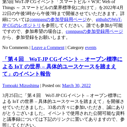
第5回 WoT-JP CGイベント「スマートビル × W3C Web of
Things ～ スマートビルの業界標準化に向けて」を2022年4月
22日の午後5時から午後7時まで開催させていただきます。詳
細については
connpassの参加登録用ページ
か、
githubのWoT-
JP CGのレポジトリ
を参照してください。誰でも参加が可能
ですので、参加希望の場合は、
connpassの参加登録用ページ
から、参加登録をお願いします。
No Comments |
Leave a Comment
|
Category
events
「第４回 WoT-JP CGイベント – オープン標準に
よる IoT の世界 – 具体的ユースケースを踏まえ
て」のイベント報告
Tomoaki Mizushima
|
Posted on:
March 30, 2022
3月25日に「第４回 WoT-JP CGイベント – オープン標準に
よる IoT の世界 – 具体的ユースケースを踏まえて」を開催さ
せていただきました。33名の方々に参加いただき、誠にあり
がとうございました。イベントで使用された公開可能な資料
と議事録については下記のリンクに置いてありますので、参
照してください。