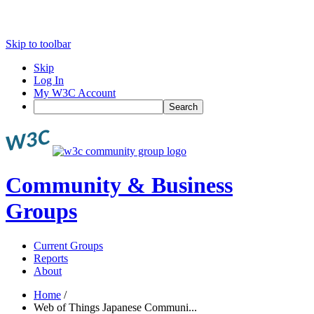
Skip to toolbar
Skip
Log In
My W3C Account
Search
Community & Business
Groups
Current Groups
Reports
About
Home
/
Web of Things Japanese Communi...