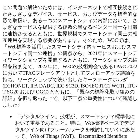
この問題の解決のためには、インターネットで相互接続され
たさまざまなデバイス、サービス、およびデータを標準的な
形で取扱い、ある一つのスマートシティの内部において、さ
まざなサービスを提供する複数の異なるベンダー同士を円滑
に連携させるとともに、世界規模でスマートシティ同士の相
互運用を実現する必要があります。そのため、W3Cでは、
「Web標準を活用したスマートシティ内サービスおよびスマ
ートシティ同士の連携」の観点から、2021年にスマートシテ
ィワークショップを開催するとともに、ワークショップの結
果を踏まえて、2022年に、W3Cの技術総会であるTPAC 2022
においてTPACブレークアウトとしてフォローアップ議論を
持ち、ワークショップで洗い出したキーステークホルダ
(ECHONET, IPA DADC, IEC SC3D, ISO/IEC JTC1 WG11, ITU-
T SG20 および OGC) とともに、「既存の標準化取り組みの
詳細」を振り返った上で、以下二点の重要性について確認し
ました:
「デジタルツイン」技術が、スマートシティ標準化に
おいて重要であること。特に、Web標準ベースでデジ
タルツイン向けフレームワークを検討していくにあた
って、Web of Things (WoT)、Decentralized Identifiers