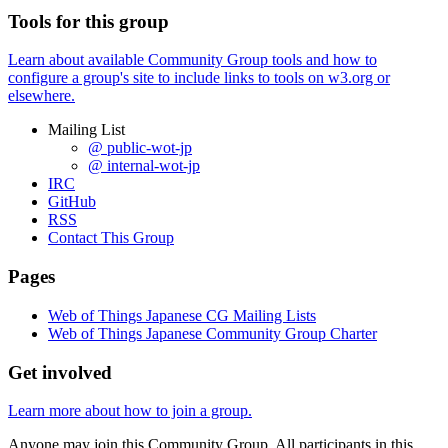
Tools for this group
Learn about available Community Group tools and how to
configure a group's site to include links to tools on w3.org or
elsewhere.
Mailing List
@ public-wot-jp
@ internal-wot-jp
IRC
GitHub
RSS
Contact This Group
Pages
Web of Things Japanese CG Mailing Lists
Web of Things Japanese Community Group Charter
Get involved
Learn more about how to join a group.
Anyone may join this Community Group. All participants in this