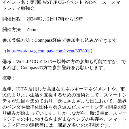
イベント名：第7回 WoT-JP CGイベント Webベース・スマー
トシティ勉強会
開催日程： 2024年2月2日 17時から19時
開催方法： Zoom
参加登録方法：Connpass経由で参加申し込みができます
（
https://wot-jp-cg.connpass.com/event/307891/
）
備考：WoT-JP CGメンバー以外の方の参加も可能ですが、で
きれば、Connpassの方で参加登録をお願いします。
概要：
近年、ICTを活用した高度なエネルギーマネジメントや、市
民のよりよい生活を支援するための技術として、スマートシ
ティが注目を集めており、既にさまざまな国において、業界
のベンダや標準化団体を巻き込んだスマートシティ開発の取
り組みが始まっています。しかしながら、魔t５亜m、スマー
トシティの中におけるさまざまなベンダの共存や、スマート
シティ同士の連携等には、課題が多いのが現状です。