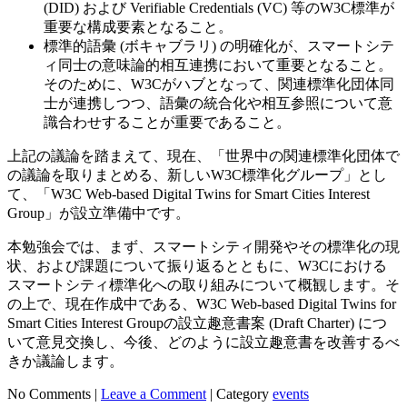
(DID) および Verifiable Credentials (VC) 等のW3C標準が
重要な構成要素となること。
標準的語彙 (ボキャブラリ) の明確化が、スマートシテ
ィ同士の意味論的相互連携において重要となること。
そのために、W3Cがハブとなって、関連標準化団体同
士が連携しつつ、語彙の統合化や相互参照について意
識合わせすることが重要であること。
上記の議論を踏まえて、現在、「世界中の関連標準化団体で
の議論を取りまとめる、新しいW3C標準化グループ」とし
て、「W3C Web-based Digital Twins for Smart Cities Interest
Group」が設立準備中です。
本勉強会では、まず、スマートシティ開発やその標準化の現
状、および課題について振り返るとともに、W3Cにおける
スマートシティ標準化への取り組みについて概観します。そ
の上で、現在作成中である、W3C Web-based Digital Twins for
Smart Cities Interest Groupの設立趣意書案 (Draft Charter) につ
いて意見交換し、今後、どのように設立趣意書を改善するべ
きか議論します。
No Comments |
Leave a Comment
|
Category
events