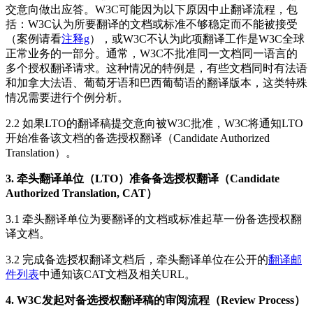
交意向做出应答。W3C可能因为以下原因中止翻译流程，包
括：W3C认为所要翻译的文档或标准不够稳定而不能被接受
（案例请看
注释g
），或W3C不认为此项翻译工作是W3C全球
正常业务的一部分。通常，W3C不批准同一文档同一语言的
多个授权翻译请求。这种情况的特例是，有些文档同时有法语
和加拿大法语、葡萄牙语和巴西葡萄语的翻译版本，这类特殊
情况需要进行个例分析。
2.2 如果LTO的翻译稿提交意向被W3C批准，W3C将通知LTO
开始准备该文档的备选授权翻译（Candidate Authorized
Translation）。
3. 牵头翻译单位（LTO）准备备选授权翻译（Candidate
Authorized Translation, CAT）
3.1 牵头翻译单位为要翻译的文档或标准起草一份备选授权翻
译文档。
3.2 完成备选授权翻译文档后，牵头翻译单位在公开的
翻译邮
件列表
中通知该CAT文档及相关URL。
4. W3C发起对备选授权翻译稿的审阅流程（Review Process）