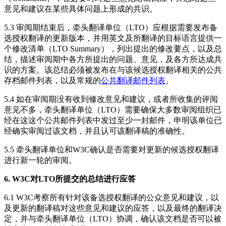
意见和建议在某些具体问题上形成的共识。
5.3 审阅期结束后，牵头翻译单位（LTO）应根据需要发布备
选授权翻译的更新版本，并用英文及所翻译的目标语言提供一
个修改清单（LTO Summary），列出提出的修改要点，以及总
结，描述审阅期中各方所提出的问题、意见，及各方所达成共
识的方案。该总结必须被发布在与该候选授权翻译相关的公共
存档邮件列表，以及常规的
公共翻译邮件列表
。
5.4 如在审阅期没有收到修改意见和建议，或者所收集的评阅
意见不多，牵头翻译单位（LTO）需要确保大多数审阅组织已
经在这这个公共邮件列表中发过至少一封邮件，申明该单位已
经确实审阅过该文档，并且认可该翻译稿的准确性。
5.5 牵头翻译单位和W3C确认是否需要对更新的候选授权翻译
进行新一轮的审阅。
6. W3C对LTO所提交的总结进行应答
6.1 W3C考察所有针对该备选授权翻译的公众意见和建议，以
及更新的翻译稿对这些意见和建议的应答，以及最终的翻译决
定，并与牵头翻译单位（LTO）协调，确认该文档是否可以被