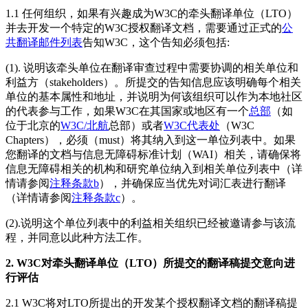
1.1 任何组织，如果有兴趣成为W3C的牵头翻译单位（LTO）
并去开发一个特定的W3C授权翻译文档，需要通过正式的
公
共翻译邮件列表
告知W3C，这个告知必须包括:
(1). 说明该牵头单位在翻译审查过程中需要协调的相关单位和
利益方（stakeholders）。所提交的告知信息应该明确每个相关
单位的基本属性和地址，并说明为何该组织可以作为本地社区
的代表参与工作，如果W3C在其国家或地区有一个
总部
（如
位于北京的
W3C/北航
总部）或者
W3C代表处
（W3C
Chapters），必须（must）将其纳入到这一单位列表中。如果
您翻译的文档与信息无障碍标准计划（WAI）相关，请确保将
信息无障碍相关的机构和研究单位纳入到相关单位列表中（详
情请参阅
注释条款b
），并确保应当优先对词汇表进行翻译
（详情请参阅
注释条款c
）。
(2).说明这个单位列表中的利益相关组织已经被邀请参与该流
程，并同意以此种方法工作。
2. W3C对牵头翻译单位（LTO）所提交的翻译稿提交意向进
行评估
2.1 W3C将对LTO所提出的开发某个授权翻译文档的翻译稿提