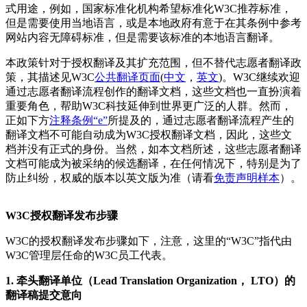
式用途，例如，国家标准化机构希望标准化W3C推荐标准，
但是需要使用当地语言，或是本地政府有意于在其条例中参考
网站内容无障碍标准，但是需要该标准的本地语言翻译。
本政策针对于授权翻译及其扩充范围，但不替代志愿者翻译政
策，其描述见W3C
公共翻译页面
(
中文
，
英文
)。W3C继续欢迎
通过志愿者翻译流程创作的翻译文档，这些文档也一直扮演着
重要角色，帮助W3C科技延伸到世界更广泛的人群。然而，
正如下方
注释条例“e”
所提及的，通过志愿者翻译流程产生的
翻译文档不可能自动成为W3C授权翻译文档，因此，这些文
档并没有正式的身份。当然，如本文档所述，这些志愿者翻译
文档可能成为被采纳的候选翻译，在任何情况下，特别是为了
防止纠纷，权威的版本以英文版为准（请看
免责声明样本
）。
W3C授权翻译发布步骤
W3C的授权翻译发布步骤如下，注意，这里的“W3C”指代由
W3C管理层任命的W3C员工代表。
1. 牵头翻译单位（Lead Translation Organization， LTO）的
翻译稿提交意向