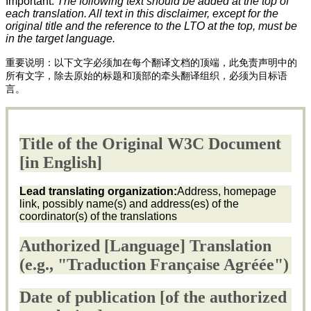
Important:
The following text should be added at the top of
each translation. All text in this disclaimer, except for the
original title and the reference to the LTO at the top, must be
in the target language.
重要说明：以下文字必须加在每个翻译文档的顶端，此免责声明中的
所有文字，除去原始的标题和顶部的牵头翻译组织，必须为目标语
言。
Title of the Original W3C Document
[in English]
Lead translating organization:
Address, homepage
link, possibly name(s) and
address(
es
) of the
coordinator(s) of the translations
Authorized [Language] Translation
(e.g., "
Traduction Française Agréée
")
Date of publication [of the authorized