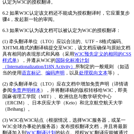
认定为W3C的授权翻译。
6.2 如果W3C认定该文档还不能成为授权翻译时，它应重复步
骤4，发起新一轮的审阅。
6.3 如果W3C认为该文档可以被认定为W3C的授权翻译：
(1) 牵头翻译单位（LTO）应以合法的、UTF－8格式编码、
XHTML格式的翻译稿提交至W3C，该文档应确保与原始文档
具有相同的表现形式和风格（采用
W3C预先定义的相同的CSS
样式单
），并遵从W3C的
国际化标准计划
（Internationalization/I18N Activity）
所制定的一般规则 （如适
当的使用
语言标记
、
编码声明
，以及
处理双向文本
等）。
(2) 牵头翻译单位（LTO）应在文档中增加免责声明（详情请
参阅
免责声明样本
），并将翻译稿的版权转移给W3C，即美
国麻省理工学院（MIT）、欧洲信息与数学研究中心
（ERCIM）、日本庆应大学（Keio）和北京航空航天大学
（Beihang）。
(3) W3C在W3C站点（根据情况，选择W3C服务器，或某一
W3C全球办事处的服务器）发布授权翻译文档，并且将最新
翻译加入到
W3C翻译计划
的站点。授权W3C翻译应能够通过