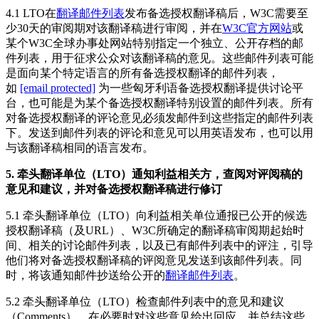
4.1 LTO在
翻译邮件列表
发布备选授权翻译稿后，W3C需要至
少30天的审阅期对该翻译稿进行审阅，并在
W3C官方网站
或
某个W3C全球办事处网站特别指定一个独立、公开存档的邮
件列表，用于征求公众对该翻译稿的意见。这些邮件列表可能
是面向某个特定语言的所有备选授权翻译的邮件列表，
如
[email protected]
为一些匈牙利语备选授权翻译提供讨论平
台，也可能是为某个备选授权翻译特别设置的邮件列表。所有
对备选授权翻译的评论意见必须发邮件到这些指定的邮件列表
下。发送到邮件列表的评论和意见可以用英语发布，也可以用
与该翻译稿相同的语言发布。
5. 牵头翻译单位（LTO）通知利益相关方，查阅对评阅稿的
意见和建议，并对备选授权翻译稿进行修订
5.1 牵头翻译单位（LTO）向利益相关单位通报已公开的候选
授权翻译稿（及URL）、W3C所确定的翻译稿审阅期起始时
间、相关的讨论邮件列表，以及已有邮件列表中的评注，引导
他们将对备选授权翻译稿的评阅意见发送到该邮件列表。同
时，将该通知邮件抄送给公开的
翻译邮件列表
。
5.2 牵头翻译单位（LTO）检查邮件列表中的意见和建议
（Comments），在必要时对这些意见给出回应，并总结这些