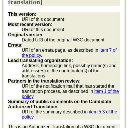
translation]
This version:
URI of this document
Most recent version:
URI of this document
Original version:
Dated URI of the original W3C document
Errata:
URI of an errata page, as described in
item 7 of
the policy
.
Lead translating organization:
Address, homepage link, possibly name(s) and
address(
es
) of the coordinator(s) of the
translations
Partners in the translation review:
URI of the notification mail that has started the
translation process, as described in
item 1 of the
policy
.
Summary of public comments on the Candidate
Authorized Translation:
URI of the summary described
in item 5.3 of the
policy
.
This is an Authorized Translation of a W3C document.