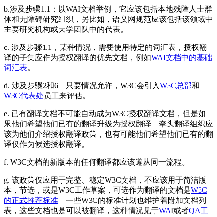
b.涉及步骤1.1：以WAI文档举例，它应该包括本地残障人士群
体和无障碍研究组织，另比如，语义网规范应该包括该领域中
主要研究机构或大学团队中的代表。
c. 涉及步骤1.1，某种情况，需要使用特定的词汇表，授权翻
译的子集应作为授权翻译的优先文档，例如
WAI文档中的基础
词汇表
。
d. 涉及步骤2和6：只要情况允许，W3C会引入
W3C总部
和
W3C代表处
员工来评估。
e. 已有翻译文档不可能自动成为W3C授权翻译文档，但是如
果他们希望他们已有的翻译升级为授权翻译，牵头翻译组织应
该为他们介绍授权翻译政策，也有可能他们希望他们已有的翻
译仅作为候选授权翻译。
f. W3C文档的新版本的任何翻译都应该遵从同一流程。
g. 该政策仅应用于完整、稳定W3C文档，不应该用于简洁版
本，节选，或是W3C工作草案，可选作为翻译的文档是
W3C
的正式推荐标准
，一些W3C的标准计划也维护着附加文档列
表，这些文档也是可以被翻译，这种情况见于
WA
I或者
QA工