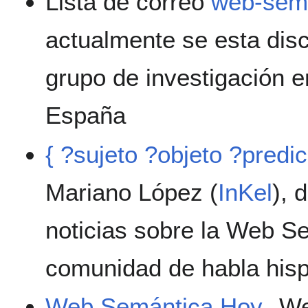
Lista de correo
web-sem
actualmente se esta disc
grupo de investigación e
España
{ ?sujeto ?objeto ?predi
Mariano López (
InKel
), 
noticias sobre la Web S
comunidad de habla his
Web Semántica Hoy
Web