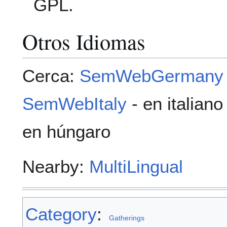
GPL.
Otros Idiomas
Cerca:
SemWebGermany
SemWebItaly
- en italian
en húngaro
Nearby:
MultiLingual
Category
:
Gatherings