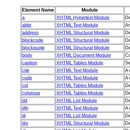
Element Name
Module
a
XHTML Hypertext Module
De
abbr
XHTML Text Module
An
address
XHTML Structural Module
De
blockcode
XHTML Structural Module
De
blockquote
XHTML Structural Module
De
body
XHTML Document Module
Co
caption
XHTML Tables Module
Se
cite
XHTML Text Module
A 
code
XHTML Text Module
A 
col
XHTML Tables Module
De
colgroup
XHTML Tables Module
De
dd
XHTML List Module
De
dfn
XHTML Text Module
A 
di
XHTML List Module
De
div
XHTML Structural Module
De