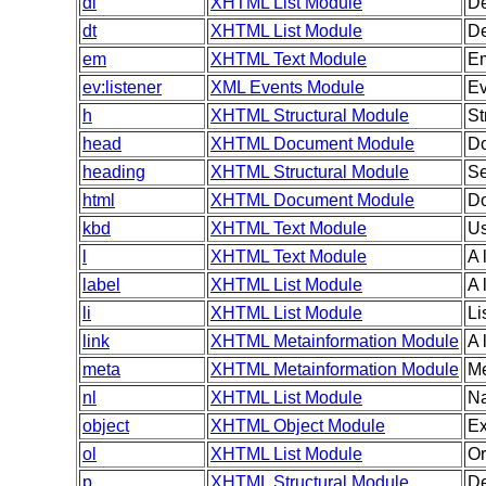
dl
XHTML List Module
De
dt
XHTML List Module
De
em
XHTML Text Module
E
ev:listener
XML Events Module
Ev
h
XHTML Structural Module
St
head
XHTML Document Module
Do
heading
XHTML Structural Module
Se
html
XHTML Document Module
Do
kbd
XHTML Text Module
Us
l
XHTML Text Module
A 
label
XHTML List Module
A 
li
XHTML List Module
Li
link
XHTML Metainformation Module
A 
meta
XHTML Metainformation Module
Me
nl
XHTML List Module
Na
object
XHTML Object Module
Ex
ol
XHTML List Module
Or
p
XHTML Structural Module
De