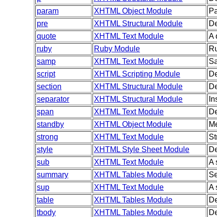
param
XHTML Object Module
Pa
pre
XHTML Structural Module
De
quote
XHTML Text Module
A 
ruby
Ruby Module
Ru
samp
XHTML Text Module
Sa
script
XHTML Scripting Module
De
section
XHTML Structural Module
De
separator
XHTML Structural Module
In
span
XHTML Text Module
De
standby
XHTML Object Module
Me
strong
XHTML Text Module
St
style
XHTML Style Sheet Module
De
sub
XHTML Text Module
A 
summary
XHTML Tables Module
Se
sup
XHTML Text Module
A 
table
XHTML Tables Module
De
tbody
XHTML Tables Module
De