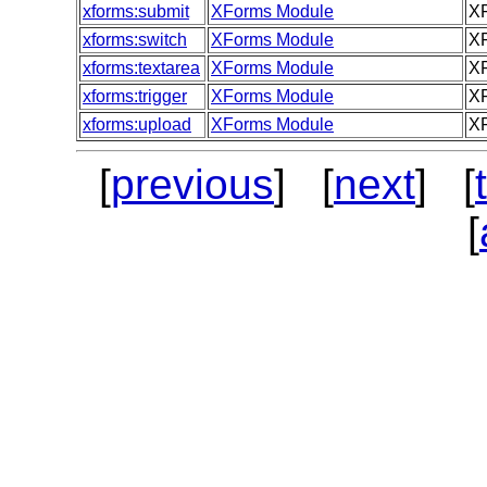
xforms:submit
XForms Module
XF
xforms:switch
XForms Module
XF
xforms:textarea
XForms Module
XF
xforms:trigger
XForms Module
XF
xforms:upload
XForms Module
XF
[
previous
] [
next
] [
[