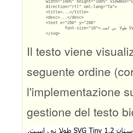
	width="100%" height="100%" viewBox="0 0 400 400"

	direction="rtl" xml:lang="fa">

	<title>...</title>

	<desc>...</desc>

	<text x="200" y="200"

		font-size="10">
	</svg>
Il testo viene visuali
seguente ordine (cor
l'implementazione s
gestione del testo bi