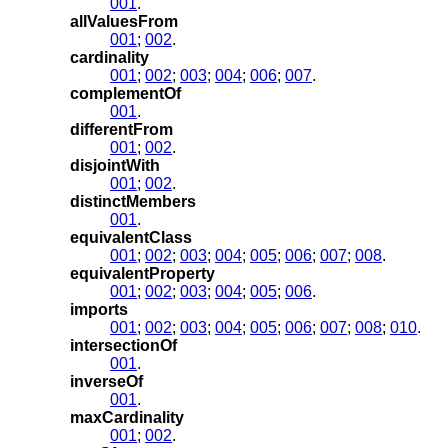
001
.
allValuesFrom
001
;
002
.
cardinality
001
;
002
;
003
;
004
;
006
;
007
.
complementOf
001
.
differentFrom
001
;
002
.
disjointWith
001
;
002
.
distinctMembers
001
.
equivalentClass
001
;
002
;
003
;
004
;
005
;
006
;
007
;
008
.
equivalentProperty
001
;
002
;
003
;
004
;
005
;
006
.
imports
001
;
002
;
003
;
004
;
005
;
006
;
007
;
008
;
010
.
intersectionOf
001
.
inverseOf
001
.
maxCardinality
001
;
002
.