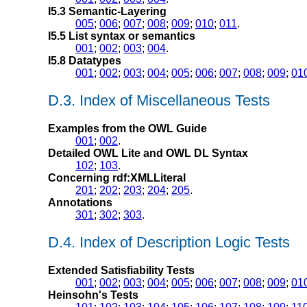
I5.3 Semantic-Layering
005
;
006
;
007
;
008
;
009
;
010
;
011
.
I5.5 List syntax or semantics
001
;
002
;
003
;
004
.
I5.8 Datatypes
001
;
002
;
003
;
004
;
005
;
006
;
007
;
008
;
009
;
01
D.3. Index of Miscellaneous Tests
Examples from the OWL Guide
001
;
002
.
Detailed OWL Lite and OWL DL Syntax
102
;
103
.
Concerning rdf:XMLLiteral
201
;
202
;
203
;
204
;
205
.
Annotations
301
;
302
;
303
.
D.4. Index of Description Logic Tests
Extended Satisfiability Tests
001
;
002
;
003
;
004
;
005
;
006
;
007
;
008
;
009
;
01
Heinsohn's Tests