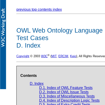
previous
top
contents
index
OWL Web Ontology Language
Test Cases
D. Index
®
Copyright
© 2003
W3C
(
MIT
,
ERCIM
,
Keio
), All Rights Reserv
Contents
D. Index
D.1. Index of OWL Feature Tests
D.2. Index of OWL Issue Tests
D.3. Index of Miscellaneous Tests
D.4. Index of Description Logic Tests
D.5. Index of Extra Credit Tests