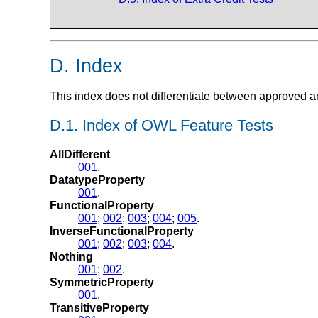
D. Index
This index does not differentiate between approved a
D.1. Index of OWL Feature Tests
AllDifferent
001
.
DatatypeProperty
001
.
FunctionalProperty
001
;
002
;
003
;
004
;
005
.
InverseFunctionalProperty
001
;
002
;
003
;
004
.
Nothing
001
;
002
.
SymmetricProperty
001
.
TransitiveProperty