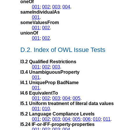
oneOf
001
;
002
;
003
;
004
.
sameIndividualAs
001
.
someValuesFrom
001
;
002
.
unionOf
001
;
002
.
D.2. Index of OWL Issue Tests
I3.2 Qualified Restrictions
001
;
002
;
003
.
I3.4 UnambiguousProperty
001
.
I4.1 UniqueProp BadName
001
.
I4.6 EquivalentTo
001
;
002
;
003
;
004
;
005
.
I5.1 Uniform treatment of literal data values
001
;
010
.
I5.2 Language Compliance Levels
001
;
002
;
003
;
004
;
005
;
006
;
010
;
011
.
I5.24 IF-or-IFF-property-properties
001
;
002
;
003
;
004
.