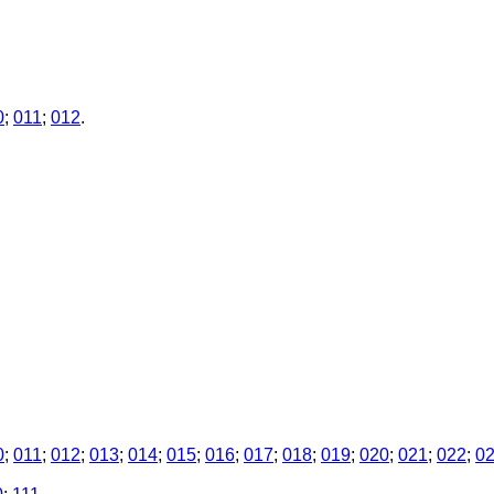
0
;
011
;
012
.
0
;
011
;
012
;
013
;
014
;
015
;
016
;
017
;
018
;
019
;
020
;
021
;
022
;
0