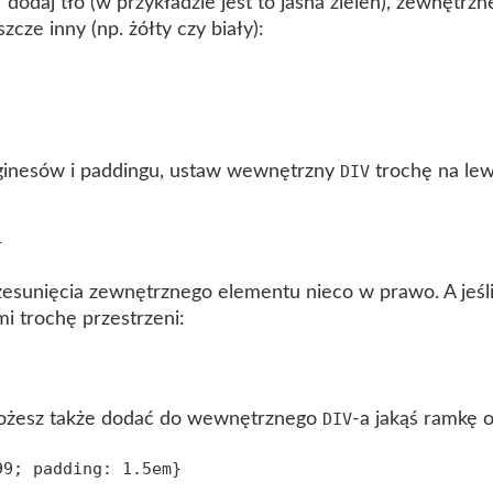
dodaj tło (w przykładzie jest to jasna zieleń), zewnętr
Y
cze inny (np. żółty czy biały):
ginesów i paddingu, ustaw wewnętrzny
trochę na le
DIV
esunięcia zewnętrznego elementu nieco w prawo. A jeśli 
i trochę przestrzeni:
 możesz także dodać do wewnętrznego
-a jakąś ramkę o
DIV