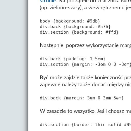
stronie
. Na początek, do znacznika
BOD
(np. zielono-szary), a wewnętrznemu jesz
body {background: #9db}

div.back {background: #576}

Następnie, poprzez wykorzystanie mar
div.back {padding: 1.5em}

Być może zajdzie także konieczność prz
zapewne należy także dodać między nim
W zasadzie to wszystko. Jeśli chcesz