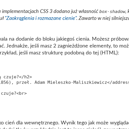
lu implementacjach CSS 3 dodano już własność
,
box-shadow
uł
"Zaokrąglenia i rozmazane cienie"
. Zawarto w niej silniejs
wala na dodanie do bloku jakiegoś cienia. Możesz próbo
dać. Jednakże, jeśli masz 2 zagnieżdżone elementy, to m
zykład, jeśli masz strukturę podobną do tej (HTML):
 czuje?</h2>

856), przeł. Adam Mieleszko-Maliszkiewicz</address
czuje?<br>

o cień dla wewnętrznego. Wynik tego jak może wyglądać 