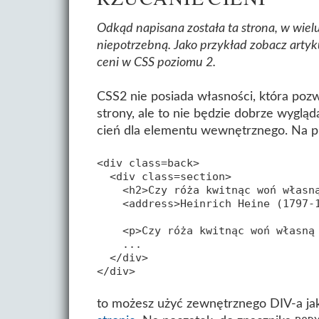
Odkąd napisana została ta strona, w wie
niepotrzebną. Jako przykład zobacz artyk
ceni w CSS poziomu 2.
CSS2 nie posiada własności, która poz
strony, ale to nie będzie dobrze wyglą
cień dla elementu wewnętrznego. Na pr
<div class=back>

  <div class=section>

    <h2>Czy róża kwitnąc woń własną
    <address>Heinrich Heine (1797-1
    <p>Czy róża kwitnąc woń własną 
    ...

  </div>

to możesz użyć zewnętrznego DIV-a jak