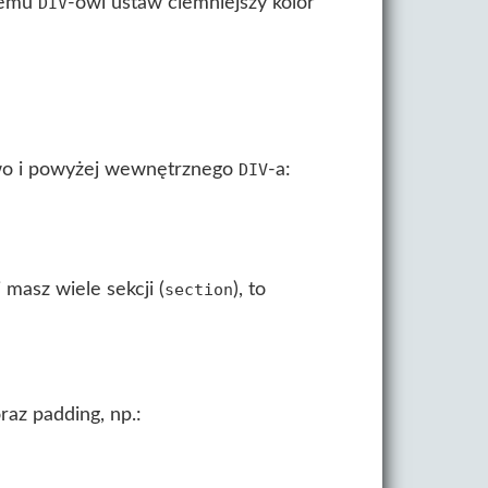
znemu
-owi ustaw ciemniejszy kolor
DIV
wo i powyżej wewnętrznego
-a:
DIV
masz wiele sekcji (
), to
section
raz padding, np.: