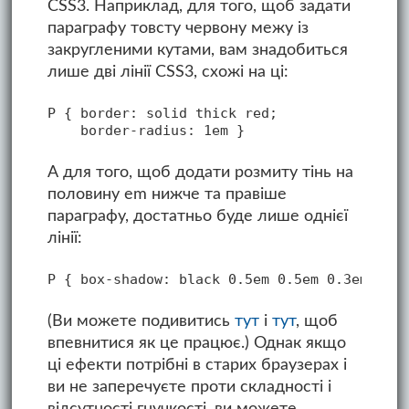
CSS3. Наприклад, для того, щоб задати
параграфу товсту червону межу із
закругленими кутами, вам знадобиться
лише дві лінії CSS3, схожі на ці:
P { border: solid thick red;

А для того, щоб додати розмиту тінь на
половину еm нижче та правіше
параграфу, достатньо буде лише однієї
лінії:
(Ви можете подивитись
тут
і
тут
, щоб
впевнитися як це працює.) Однак якщо
ці ефекти потрібні в старих браузерах і
ви не заперечуєте проти складності і
відсутності гнучкості, ви можете