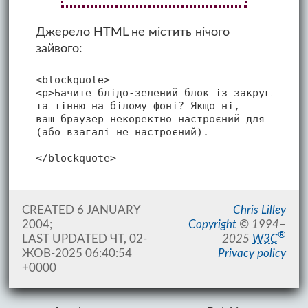
Джерело HTML не містить нічого
зайвого:
<blockquote>

<p>Бачите блідо-зелений блок із закругленими
та тінню на білому фоні? Якщо ні,

ваш браузер некоректно настроєний для сгенер
(або взагалі не настроєний).

CREATED 6 JANUARY
Chris Lilley
2004;
Copyright
©
1994–
®
LAST UPDATED
ЧТ, 02-
2025
W3C
ЖОВ-2025 06:40:54
Privacy policy
+0000