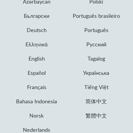
Azərbaycan
Polski
Български
Português brasileiro
Deutsch
Português
Ελληνικά
Русский
English
Tagalog
Español
Українська
Français
Tiếng Việt
Bahasa Indonesia
简体中文
Norsk
繁體中文
Nederlands