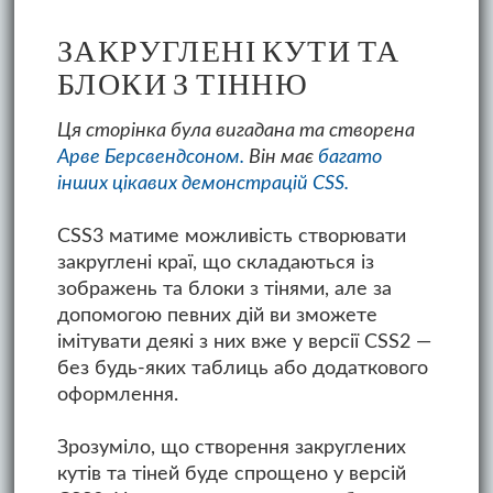
ЗАКРУГЛЕНІ КУТИ ТА
БЛОКИ З ТІННЮ
Ця сторінка була вигадана та створена
Арве Берсвендсоном.
Він має
багато
інших цікавих демонстрацій CSS.
CSS3 матиме можливість створювати
закруглені краї, що складаються із
зображень та блоки з тінями, але за
допомогою певних дій ви зможете
імітувати деякі з них вже у версії СSS2 —
без будь-яких таблиць або додаткового
оформлення.
Зрозуміло, що створення закруглених
кутів та тіней буде спрощено у версій