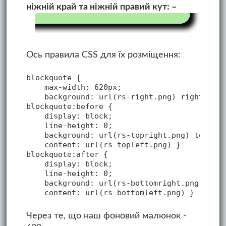
ніжній край та ніжній правий кут:
Ось правила CSS для їх розміщення:
blockquote {

    max-width: 620px;

    background: url(rs-right.png) right repe
blockquote:before {

    display: block;

    line-height: 0;

    background: url(rs-topright.png) top rig
    content: url(rs-topleft.png) }

blockquote:after {

    display: block;

    line-height: 0;

    background: url(rs-bottomright.png) bott
Через те, що наш фоновий малюнок -