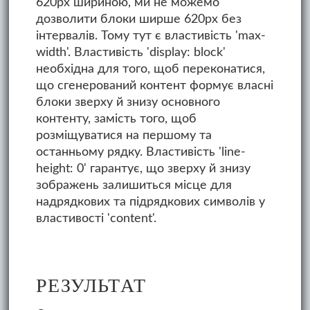
620px шириною, ми не можемо
дозволити блоки ширше 620px без
інтервалів. Тому тут є властивість 'max-
width'. Властивість 'display: block'
необхідна для того, щоб переконатися,
що сгенерований контент формує власні
блоки зверху й знизу основного
контенту, замість того, щоб
розміщуватися на першому та
останньому рядку. Властивість 'line-
height: 0' гарантує, що зверху й знизу
зображень залишиться місце для
надрядкових та підрядкових символів у
властивості 'content'.
РЕЗУЛЬТАТ