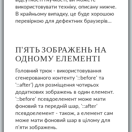
використовувати техніку, описану нижче.
В крайньому випадку, це буде хорошою
перевіркою для дефектних браузерів…
П'ЯТЬ ЗОБРАЖЕНЬ НА
ОДНОМУ ЕЛЕМЕНТІ
Головний трюк - використовування
сгенерованого контенту '::before' та
'::after') для розміщення чотирьох
додаткових зображень в один елемент.
'::before' псевдоелемент може мати
фоновий та передній шар, '::after'
псевдоелемент - також, а елемент сам
може мати фоновий шар в цілому для
п'яти зображень.