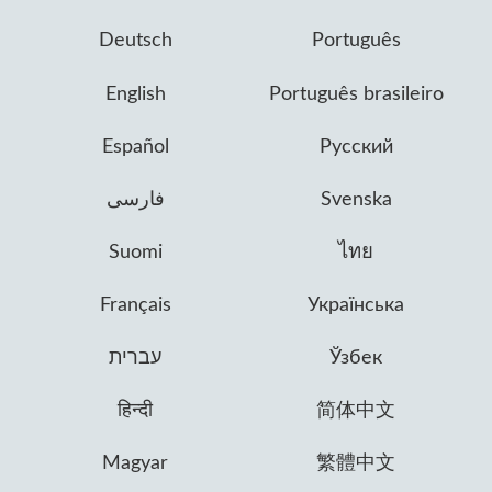
Deutsch
Português
English
Português brasileiro
Español
Русский
فارسی
Svenska
Suomi
ไทย
Français
Українська
עברית
Ўзбек
हिन्दी
简体中文
Magyar
繁體中文