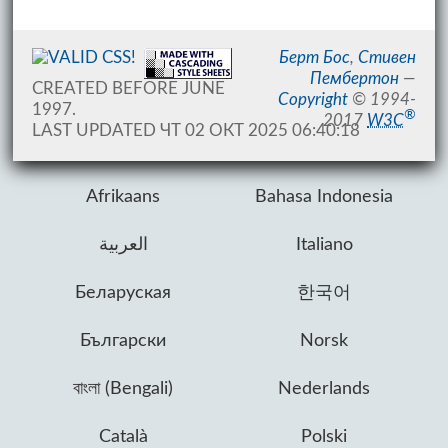
Берт Бос
,
Стивен
Пембертон
—
CREATED BEFORE JUNE
Copyright
© 1994-
1997.
®
2017
W3C
LAST UPDATED
ЧТ 02 ОКТ 2025 06:40:18
Afrikaans
Bahasa Indonesia
العربية
Italiano
Беларуская
한국어
Български
Norsk
বাংলা (Bengali)
Nederlands
Català
Polski