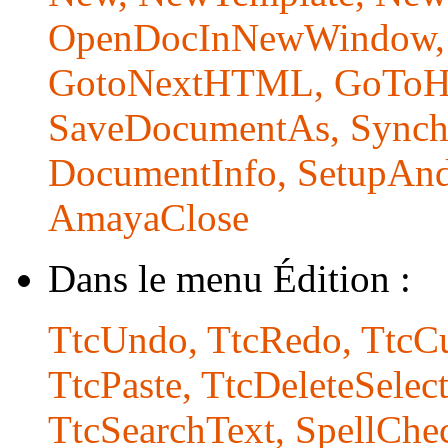
OpenDocInNewWindow, 
GotoNextHTML, GoToHo
SaveDocumentAs, Synch
DocumentInfo, SetupAnd
AmayaClose
Dans le menu Édition :
TtcUndo, TtcRedo, TtcCu
TtcPaste, TtcDeleteSelec
TtcSearchText, SpellChe