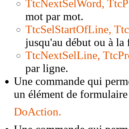
TtcNextSelWord, TtcP
mot par mot.
TtcSelStartOfLine, T
jusqu'au début ou à la 
TtcNextSelLine, TtcPr
par ligne.
Une commande qui permet 
un élément de formulaire
DoAction.