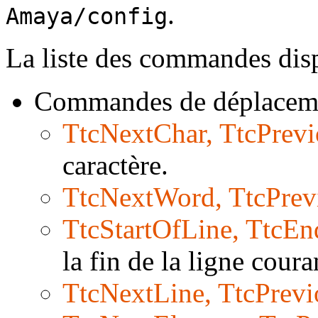
.
Amaya/config
La liste des commandes disp
Commandes de déplaceme
TtcNextChar, TtcPrev
caractère.
TtcNextWord, TtcPre
TtcStartOfLine, TtcE
la fin de la ligne coura
TtcNextLine, TtcPrev