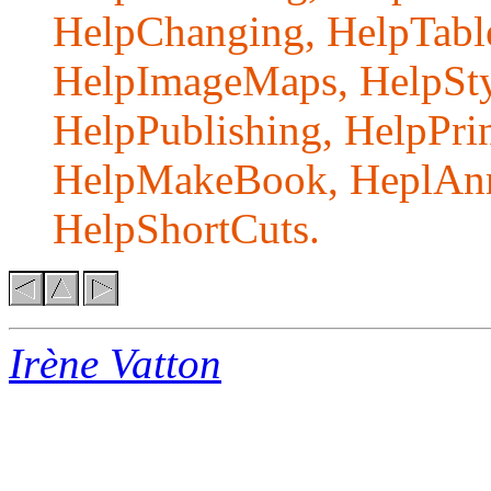
HelpChanging, HelpTabl
HelpImageMaps, HelpStyl
HelpPublishing, HelpPri
HelpMakeBook, HeplAnno
HelpShortCuts.
Irène Vatton