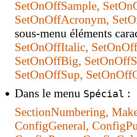
SetOnOffSample, SetOnO
SetOnOffAcronym, SetO
sous-menu éléments carac
SetOnOffItalic, SetOnOf
SetOnOffBig, SetOnOffS
SetOnOffSup, SetOnOff
Dans le menu
:
Spécial
SectionNumbering, Mak
ConfigGeneral, ConfigPu