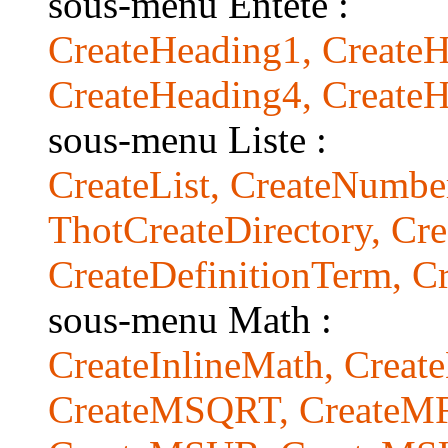
sous-menu Entête :
CreateHeading1, CreateH
CreateHeading4, Create
sous-menu Liste :
CreateList, CreateNumbe
ThotCreateDirectory, Cre
CreateDefinitionTerm, C
sous-menu Math :
CreateInlineMath, Crea
CreateMSQRT, CreateM