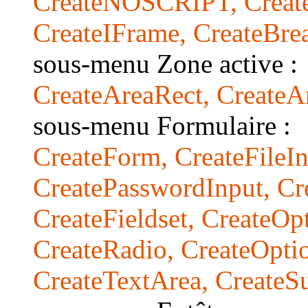
CreateNOSCRIPT, CreateO
CreateIFrame, CreateBre
sous-menu Zone active :
CreateAreaRect, CreateA
sous-menu Formulaire :
CreateForm, CreateFileIn
CreatePasswordInput, Cr
CreateFieldset, CreateOp
CreateRadio, CreateOptio
CreateTextArea, CreateSu