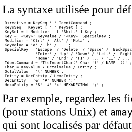
La syntaxe utilisée pour défi
 Directive = KeySeq ':' IdentCommand ;

 KeysSeq = KeySet [ ',' KeySet ] ;

 KeySet = [ Modifier ] [ 'Shift' ] Key ;

 Key = '<Key>' KeyValue / '<Key>' SpecialKey ;

 Modifier = 'Ctrl' / 'Alt' / 'Meta' ;

 KeyValue = 'a' / 'b' / ... ;

 SpecialKey = 'Escape' / 'Delete' / 'Space' / 'BackSpac
              'Enter' / 'Up' / 'Down' / 'Left' / 'Right
              'Home' / 'End' / 'F1' / ... / 'L1' / ... 
 IdentCommand = 'TtcInsertChar(' Char ')' / NAME '()' ;

 Char = KeyValue / OctalValue / Entity ;

 OctalValue = '\' NUMBER ; 

 Entity = DecEntity / HexaEntity ;

 DecEntity = '&' '#' NUMBER ';' ;

 HexaEntity = '&' '#' 'x' HEXADECIMAL ';' ;
Par exemple, regardez les f
(pour stations Unix) et
ama
qui sont localisés par défaut