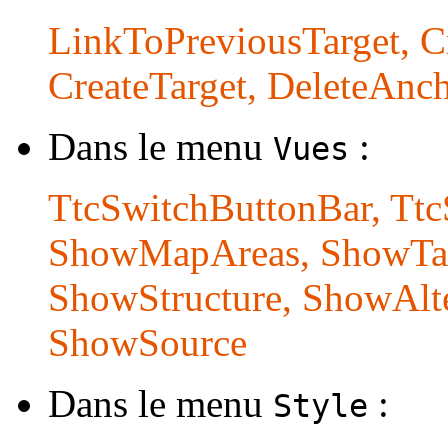
LinkToPreviousTarget, 
CreateTarget, DeleteAnch
Dans le menu
:
Vues
TtcSwitchButtonBar, T
ShowMapAreas, ShowTar
ShowStructure, ShowAlt
ShowSource
Dans le menu
:
Style