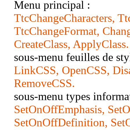
Menu principal :
TtcChangeCharacters, T
TtcChangeFormat, Chan
CreateClass, ApplyClass.
sous-menu feuilles de sty
LinkCSS, OpenCSS, Dis
RemoveCSS.
sous-menu types informat
SetOnOffEmphasis, SetO
SetOnOffDefinition, Set