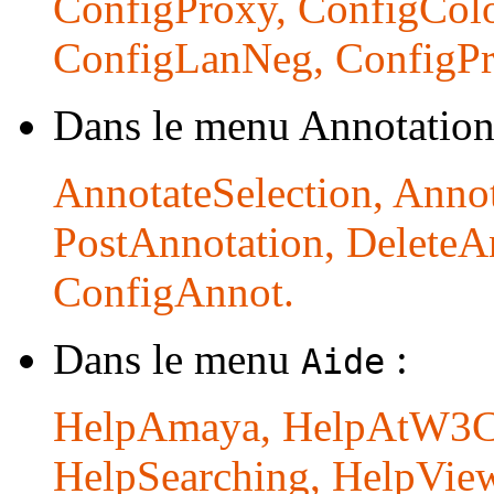
ConfigProxy, ConfigColo
ConfigLanNeg, ConfigPro
Dans le menu Annotation
AnnotateSelection, Anno
PostAnnotation, DeleteAn
ConfigAnnot.
Dans le menu
:
Aide
HelpAmaya, HelpAtW3C, 
HelpSearching, HelpView