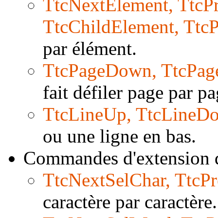
TtcNextElement, TtcP
TtcChildElement, Ttc
par élément.
TtcPageDown, TtcPag
fait défiler page par pa
TtcLineUp, TtcLineD
ou une ligne en bas.
Commandes d'extension de
TtcNextSelChar, TtcP
caractère par caractère.