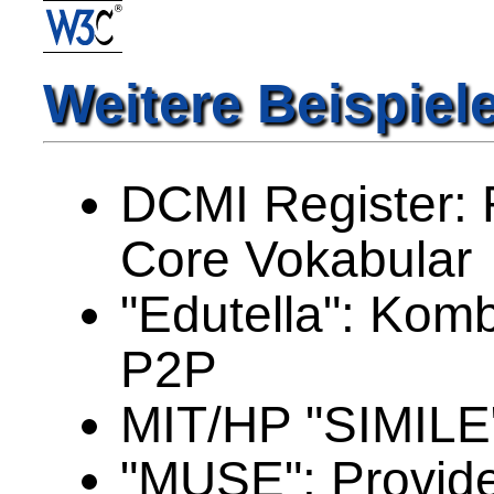
Weitere Beispiel
DCMI Register: R
Core Vokabular
"Edutella": Kom
P2P
MIT/HP "SIMILE"
"MUSE": Provide